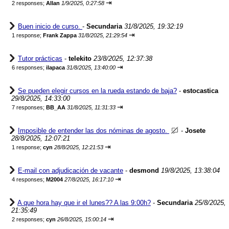
⇥
2 responses;
Allan
1/9/2025, 0:27:58
Buen inicio de curso.
-
Secundaria
31/8/2025, 19:32:19
⇥
1 response;
Frank Zappa
31/8/2025, 21:29:54
Tutor prácticas
-
telekito
23/8/2025, 12:37:38
⇥
6 responses;
ilapaca
31/8/2025, 13:40:00
Se pueden elegir cursos en la rueda estando de baja?
-
estocastica
29/8/2025, 14:33:00
⇥
7 responses;
BB_AA
31/8/2025, 11:31:33
Imposible de entender las dos nóminas de agosto.
-
Josete
28/8/2025, 12:07:21
⇥
1 response;
cyn
28/8/2025, 12:21:53
E-mail con adjudicación de vacante
-
desmond
19/8/2025, 13:38:04
⇥
4 responses;
M2004
27/8/2025, 16:17:10
A que hora hay que ir el lunes?? A las 9:00h?
-
Secundaria
25/8/2025,
21:35:49
⇥
2 responses;
cyn
26/8/2025, 15:00:14