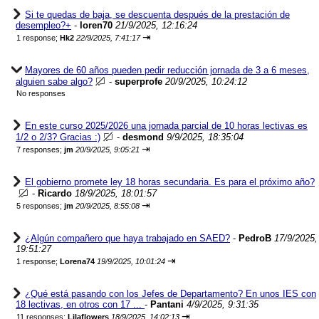
Si te quedas de baja, se descuenta después de la prestación de
desempleo?+
-
loren70
21/9/2025, 12:16:24
⇥
1 response;
Hk2
22/9/2025, 7:41:17
Mayores de 60 años pueden pedir reducción jornada de 3 a 6 meses,
alguien sabe algo?
-
superprofe
20/9/2025, 10:24:12
No responses
En este curso 2025/2026 una jornada parcial de 10 horas lectivas es
1/2 o 2/3? Gracias :)
-
desmond
9/9/2025, 18:35:04
⇥
7 responses;
jm
20/9/2025, 9:05:21
El gobierno promete ley 18 horas secundaria. Es para el próximo año?
-
Ricardo
18/9/2025, 18:01:57
⇥
5 responses;
jm
20/9/2025, 8:55:08
¿Algún compañero que haya trabajado en SAED?
-
PedroB
17/9/2025,
19:51:27
⇥
1 response;
Lorena74
19/9/2025, 10:01:24
¿Qué está pasando con los Jefes de Departamento? En unos IES con
18 lectivas, en otros con 17 ...
-
Pantani
4/9/2025, 9:31:35
⇥
11 responses;
Lilaflowers
18/9/2025, 14:02:13