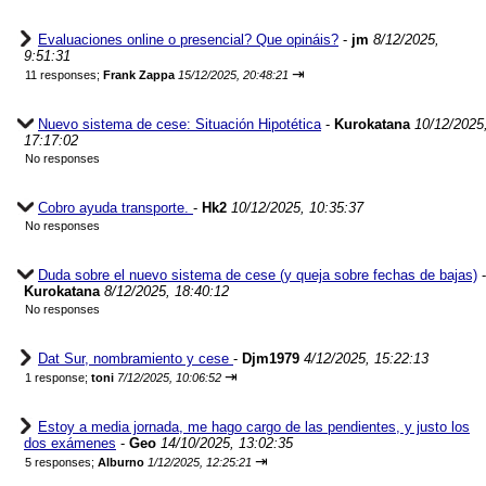
Evaluaciones online o presencial? Que opináis?
-
jm
8/12/2025,
9:51:31
⇥
11 responses;
Frank Zappa
15/12/2025, 20:48:21
Nuevo sistema de cese: Situación Hipotética
-
Kurokatana
10/12/2025
17:17:02
No responses
Cobro ayuda transporte.
-
Hk2
10/12/2025, 10:35:37
No responses
Duda sobre el nuevo sistema de cese (y queja sobre fechas de bajas)
-
Kurokatana
8/12/2025, 18:40:12
No responses
Dat Sur, nombramiento y cese
-
Djm1979
4/12/2025, 15:22:13
⇥
1 response;
toni
7/12/2025, 10:06:52
Estoy a media jornada, me hago cargo de las pendientes, y justo los
dos exámenes
-
Geo
14/10/2025, 13:02:35
⇥
5 responses;
Alburno
1/12/2025, 12:25:21