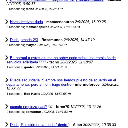
2/9/2025, 9:50:37
⇥
2 responses;
tecno
4/9/2025, 0:02:51
Horas lectivas duda
-
mamaenapuros
2/9/2025, 13:00:28
⇥
6 responses;
mamaenapuros
3/9/2025, 17:43:13
Duda jornada 2/3
-
Rosamunda
2/9/2025, 14:47:19
⇥
3 responses;
Maryan
2/9/2025, 18:01:18
Es normal a estas alturas no saber nada sobre una comisión de
servicios solicitada????
-
tecno
28/8/2025, 11:18:07
⇥
1 response;
gontec
29/8/2025, 14:53:32
Rueda secundaria. Siempre nos hemos puesto de acuerdo en el
departamento, pero si no... (sigo dentro
-
interinoforever
31/8/2025,
19:53:44
⇥
1 response;
Bob Harris
1/9/2025, 18:59:55
cuando empieza padi?
-
loren70
1/9/2025, 10:17:26
⇥
2 responses;
borntorun
1/9/2025, 14:41:53
Duda; Posición en la rueda ( dentro)
-
Allan
30/8/2025, 10:38:33