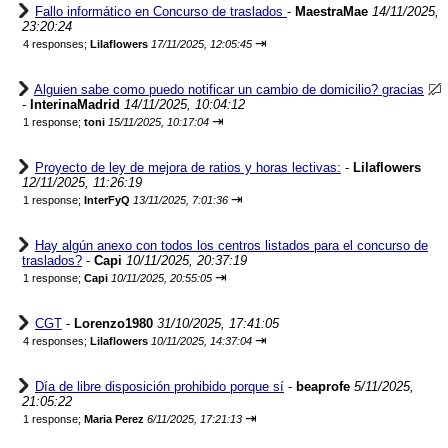
Fallo informático en Concurso de traslados
-
MaestraMae
14/11/2025,
23:20:24
⇥
4 responses;
Lilaflowers
17/11/2025, 12:05:45
Alguien sabe como puedo notificar un cambio de domicilio? gracias
-
InterinaMadrid
14/11/2025, 10:04:12
⇥
1 response;
toni
15/11/2025, 10:17:04
Proyecto de ley de mejora de ratios y horas lectivas:
-
Lilaflowers
12/11/2025, 11:26:19
⇥
1 response;
InterFyQ
13/11/2025, 7:01:36
Hay algún anexo con todos los centros listados para el concurso de
traslados?
-
Capi
10/11/2025, 20:37:19
⇥
1 response;
Capi
10/11/2025, 20:55:05
CGT
-
Lorenzo1980
31/10/2025, 17:41:05
⇥
4 responses;
Lilaflowers
10/11/2025, 14:37:04
Día de libre disposición prohibido porque sí
-
beaprofe
5/11/2025,
21:05:22
⇥
1 response;
Maria Perez
6/11/2025, 17:21:13