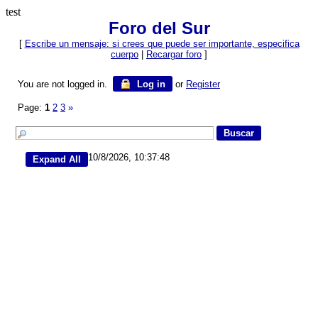
test
Foro del Sur
[
Escribe un mensaje: si crees que puede ser importante, especifica
cuerpo
|
Recargar foro
]
You are not logged in.
Log in
or
Register
Page:
1
2
3
»
10/8/2026, 10:37:48