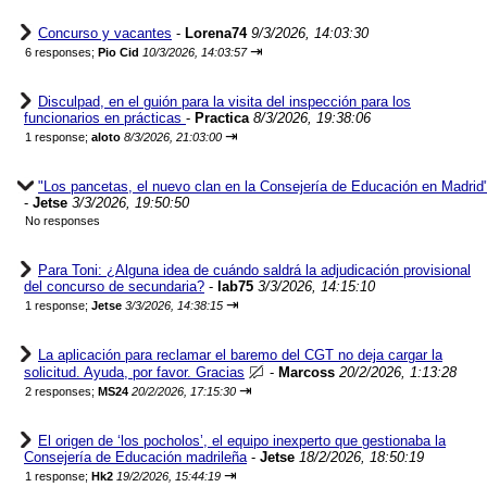
Concurso y vacantes
-
Lorena74
9/3/2026, 14:03:30
⇥
6 responses;
Pio Cid
10/3/2026, 14:03:57
Disculpad, en el guión para la visita del inspección para los
funcionarios en prácticas
-
Practica
8/3/2026, 19:38:06
⇥
1 response;
aloto
8/3/2026, 21:03:00
"Los pancetas, el nuevo clan en la Consejería de Educación en Madrid
-
Jetse
3/3/2026, 19:50:50
No responses
Para Toni: ¿Alguna idea de cuándo saldrá la adjudicación provisional
del concurso de secundaria?
-
lab75
3/3/2026, 14:15:10
⇥
1 response;
Jetse
3/3/2026, 14:38:15
La aplicación para reclamar el baremo del CGT no deja cargar la
solicitud. Ayuda, por favor. Gracias
-
Marcoss
20/2/2026, 1:13:28
⇥
2 responses;
MS24
20/2/2026, 17:15:30
El origen de ‘los pocholos’, el equipo inexperto que gestionaba la
Consejería de Educación madrileña
-
Jetse
18/2/2026, 18:50:19
⇥
1 response;
Hk2
19/2/2026, 15:44:19