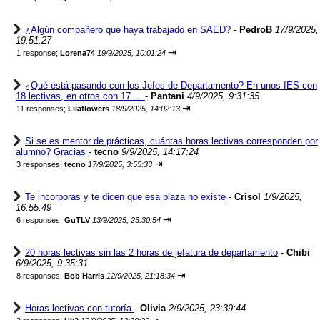
¿Algún compañero que haya trabajado en SAED?
-
PedroB
17/9/2025,
19:51:27
⇥
1 response;
Lorena74
19/9/2025, 10:01:24
¿Qué está pasando con los Jefes de Departamento? En unos IES con
18 lectivas, en otros con 17 ...
-
Pantani
4/9/2025, 9:31:35
⇥
11 responses;
Lilaflowers
18/9/2025, 14:02:13
Si se es mentor de prácticas, cuántas horas lectivas corresponden por
alumno? Gracias
-
tecno
9/9/2025, 14:17:24
⇥
3 responses;
tecno
17/9/2025, 3:55:33
Te incorporas y te dicen que esa plaza no existe
-
Crisol
1/9/2025,
16:55:49
⇥
6 responses;
GuTLV
13/9/2025, 23:30:54
20 horas lectivas sin las 2 horas de jefatura de departamento
-
Chibi
6/9/2025, 9:35:31
⇥
8 responses;
Bob Harris
12/9/2025, 21:18:34
Horas lectivas con tutoría
-
Olivia
2/9/2025, 23:39:44