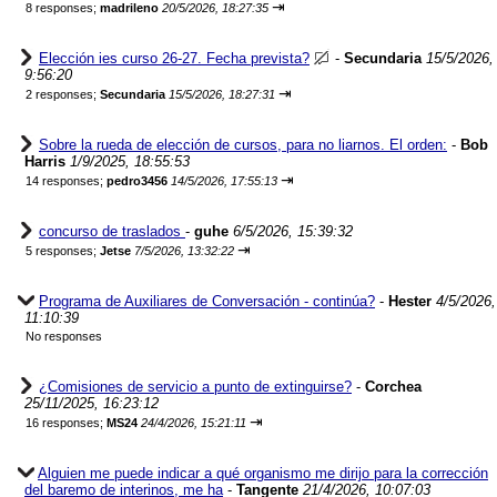
⇥
8 responses;
madrileno
20/5/2026, 18:27:35
Elección ies curso 26-27. Fecha prevista?
-
Secundaria
15/5/2026,
9:56:20
⇥
2 responses;
Secundaria
15/5/2026, 18:27:31
Sobre la rueda de elección de cursos, para no liarnos. El orden:
-
Bob
Harris
1/9/2025, 18:55:53
⇥
14 responses;
pedro3456
14/5/2026, 17:55:13
concurso de traslados
-
guhe
6/5/2026, 15:39:32
⇥
5 responses;
Jetse
7/5/2026, 13:32:22
Programa de Auxiliares de Conversación - continúa?
-
Hester
4/5/2026,
11:10:39
No responses
¿Comisiones de servicio a punto de extinguirse?
-
Corchea
25/11/2025, 16:23:12
⇥
16 responses;
MS24
24/4/2026, 15:21:11
Alguien me puede indicar a qué organismo me dirijo para la corrección
del baremo de interinos, me ha
-
Tangente
21/4/2026, 10:07:03