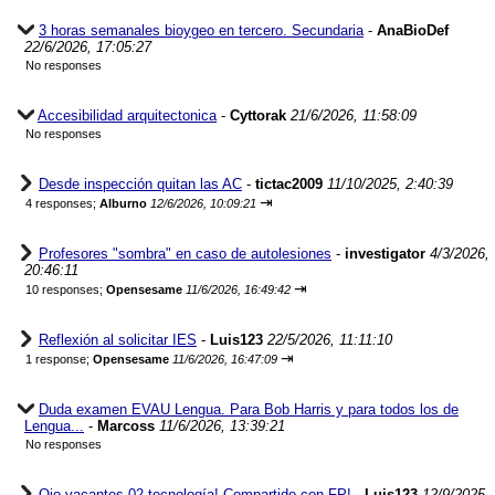
3 horas semanales bioygeo en tercero. Secundaria
-
AnaBioDef
22/6/2026, 17:05:27
No responses
Accesibilidad arquitectonica
-
Cyttorak
21/6/2026, 11:58:09
No responses
Desde inspección quitan las AC
-
tictac2009
11/10/2025, 2:40:39
⇥
4 responses;
Alburno
12/6/2026, 10:09:21
Profesores "sombra" en caso de autolesiones
-
investigator
4/3/2026,
20:46:11
⇥
10 responses;
Opensesame
11/6/2026, 16:49:42
Reflexión al solicitar IES
-
Luis123
22/5/2026, 11:11:10
⇥
1 response;
Opensesame
11/6/2026, 16:47:09
Duda examen EVAU Lengua. Para Bob Harris y para todos los de
Lengua...
-
Marcoss
11/6/2026, 13:39:21
No responses
Ojo vacantes 02 tecnología! Compartido con FP!
-
Luis123
12/9/2025,