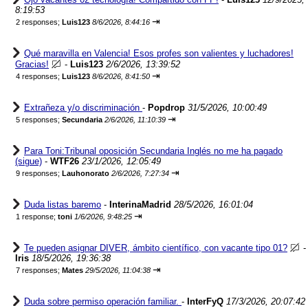
8:19:53
⇥
2 responses;
Luis123
8/6/2026, 8:44:16
Qué maravilla en Valencia! Esos profes son valientes y luchadores!
Gracias!
-
Luis123
2/6/2026, 13:39:52
⇥
4 responses;
Luis123
8/6/2026, 8:41:50
Extrañeza y/o discriminación
-
Popdrop
31/5/2026, 10:00:49
⇥
5 responses;
Secundaria
2/6/2026, 11:10:39
Para Toni:Tribunal oposición Secundaria Inglés no me ha pagado
(sigue)
-
WTF26
23/1/2026, 12:05:49
⇥
9 responses;
Lauhonorato
2/6/2026, 7:27:34
Duda listas baremo
-
InterinaMadrid
28/5/2026, 16:01:04
⇥
1 response;
toni
1/6/2026, 9:48:25
Te pueden asignar DIVER, ámbito científico, con vacante tipo 01?
-
Iris
18/5/2026, 19:36:38
⇥
7 responses;
Mates
29/5/2026, 11:04:38
Duda sobre permiso operación familiar.
-
InterFyQ
17/3/2026, 20:07:42