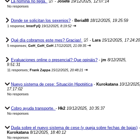
La nómina no llega.
-
Josete
19/12/2025, 12:07:14
No responses
Donde se solicitan los sexenios?
-
Beria88
18/12/2025, 19:25:59
⇥
1 response;
InterFyQ
19/12/2025, 8:19:52
Qué día cobramos este mes? Gracias!
-
Lara
15/12/2025, 17:24:20
⇥
5 responses;
GeH_GeH_GeH
17/12/2025, 21:09:35
Evaluaciones online o presencial? Que opináis?
-
jm
8/12/2025,
9:51:31
⇥
11 responses;
Frank Zappa
15/12/2025, 20:48:21
Nuevo sistema de cese: Situación Hipotética
-
Kurokatana
10/12/2025
17:17:02
No responses
Cobro ayuda transporte.
-
Hk2
10/12/2025, 10:35:37
No responses
Duda sobre el nuevo sistema de cese (y queja sobre fechas de bajas)
-
Kurokatana
8/12/2025, 18:40:12
No responses