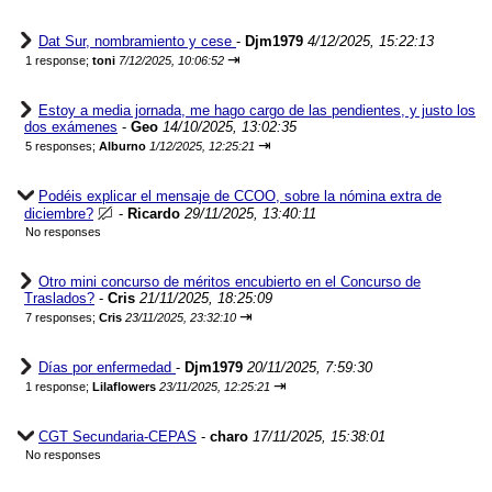
Dat Sur, nombramiento y cese
-
Djm1979
4/12/2025, 15:22:13
⇥
1 response;
toni
7/12/2025, 10:06:52
Estoy a media jornada, me hago cargo de las pendientes, y justo los
dos exámenes
-
Geo
14/10/2025, 13:02:35
⇥
5 responses;
Alburno
1/12/2025, 12:25:21
Podéis explicar el mensaje de CCOO, sobre la nómina extra de
diciembre?
-
Ricardo
29/11/2025, 13:40:11
No responses
Otro mini concurso de méritos encubierto en el Concurso de
Traslados?
-
Cris
21/11/2025, 18:25:09
⇥
7 responses;
Cris
23/11/2025, 23:32:10
Días por enfermedad
-
Djm1979
20/11/2025, 7:59:30
⇥
1 response;
Lilaflowers
23/11/2025, 12:25:21
CGT Secundaria-CEPAS
-
charo
17/11/2025, 15:38:01
No responses