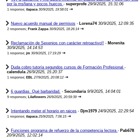
por la msñana y pocos huecos
-
superprofe
29/9/2025, 15:31:06
⇥
1 response;
ilapaca
30/9/2025, 19:58:01
Nuevo acuerdo manual de permisos
-
Lorena74
30/9/2025, 12:09:35
⇥
2 responses;
Frank Zappa
30/9/2025, 18:26:14
Reclamación de Sexenios con carácter retroactivo!!
-
Morenita
30/9/2025, 14:14:53
⇥
1 response;
jm
30/9/2025, 17:19:29
Duda cobro tutoría segundos cursos de Formación Profesional
-
calendula
26/9/2025, 15:20:37
⇥
1 response;
EBL
27/9/2025, 20:08:12
6 guardias. Qué barbaridad.
-
Secundaria
9/9/2025, 14:04:01
⇥
9 responses;
Lilaflowers
26/9/2025, 20:59:39
Intentando meter el horario en raices
-
Djm1979
24/9/2025, 22:29:54
⇥
1 response;
ilapaca
25/9/2025, 7:06:15
Funciones programa de refuerzo de la competencia lectora
-
Pab678
20/9/2025, 12:02:14