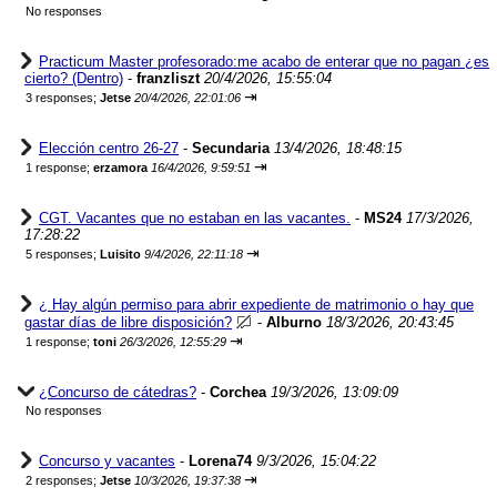
No responses
Practicum Master profesorado:me acabo de enterar que no pagan ¿es
cierto? (Dentro)
-
franzliszt
20/4/2026, 15:55:04
⇥
3 responses;
Jetse
20/4/2026, 22:01:06
Elección centro 26-27
-
Secundaria
13/4/2026, 18:48:15
⇥
1 response;
erzamora
16/4/2026, 9:59:51
CGT. Vacantes que no estaban en las vacantes.
-
MS24
17/3/2026,
17:28:22
⇥
5 responses;
Luisito
9/4/2026, 22:11:18
¿ Hay algún permiso para abrir expediente de matrimonio o hay que
gastar días de libre disposición?
-
Alburno
18/3/2026, 20:43:45
⇥
1 response;
toni
26/3/2026, 12:55:29
¿Concurso de cátedras?
-
Corchea
19/3/2026, 13:09:09
No responses
Concurso y vacantes
-
Lorena74
9/3/2026, 15:04:22
⇥
2 responses;
Jetse
10/3/2026, 19:37:38