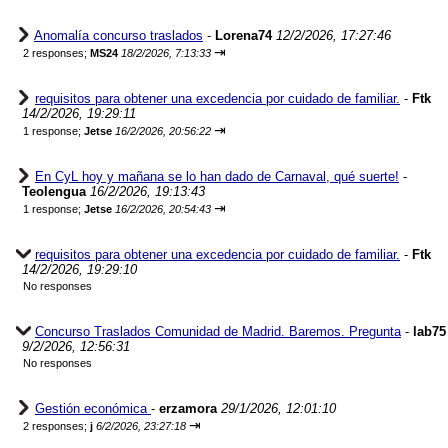
Anomalía concurso traslados
-
Lorena74
12/2/2026, 17:27:46
⇥
2 responses;
MS24
18/2/2026, 7:13:33
requisitos para obtener una excedencia por cuidado de familiar.
-
Ftk
14/2/2026, 19:29:11
⇥
1 response;
Jetse
16/2/2026, 20:56:22
En CyL hoy y mañana se lo han dado de Carnaval, qué suerte!
-
Teolengua
16/2/2026, 19:13:43
⇥
1 response;
Jetse
16/2/2026, 20:54:43
requisitos para obtener una excedencia por cuidado de familiar.
-
Ftk
14/2/2026, 19:29:10
No responses
Concurso Traslados Comunidad de Madrid. Baremos. Pregunta
-
lab75
9/2/2026, 12:56:31
No responses
Gestión económica
-
erzamora
29/1/2026, 12:01:10
⇥
2 responses;
j
6/2/2026, 23:27:18