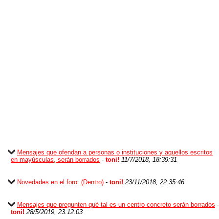
Mensajes que ofendan a personas o instituciones y aquellos escritos
en mayúsculas, serán borrados
-
toni!
11/7/2018, 18:39:31
Novedades en el foro: (Dentro)
-
toni!
23/11/2018, 22:35:46
Mensajes que pregunten qué tal es un centro concreto serán borrados
-
toni!
28/5/2019, 23:12:03