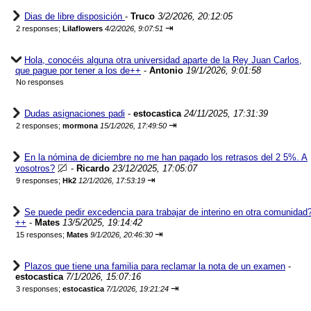
Dias de libre disposición
-
Truco
3/2/2026, 20:12:05
⇥
2 responses;
Lilaflowers
4/2/2026, 9:07:51
Hola, conocéis alguna otra universidad aparte de la Rey Juan Carlos,
que pague por tener a los de++
-
Antonio
19/1/2026, 9:01:58
No responses
Dudas asignaciones padi
-
estocastica
24/11/2025, 17:31:39
⇥
2 responses;
mormona
15/1/2026, 17:49:50
En la nómina de diciembre no me han pagado los retrasos del 2 5%. A
vosotros?
-
Ricardo
23/12/2025, 17:05:07
⇥
9 responses;
Hk2
12/1/2026, 17:53:19
Se puede pedir excedencia para trabajar de interino en otra comunidad
++
-
Mates
13/5/2025, 19:14:42
⇥
15 responses;
Mates
9/1/2026, 20:46:30
Plazos que tiene una familia para reclamar la nota de un examen
-
estocastica
7/1/2026, 15:07:16
⇥
3 responses;
estocastica
7/1/2026, 19:21:24