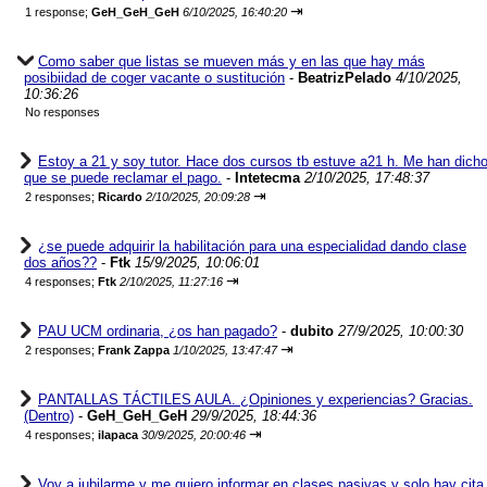
⇥
1 response;
GeH_GeH_GeH
6/10/2025, 16:40:20
Como saber que listas se mueven más y en las que hay más
posibiidad de coger vacante o sustitución
-
BeatrizPelado
4/10/2025,
10:36:26
No responses
Estoy a 21 y soy tutor. Hace dos cursos tb estuve a21 h. Me han dich
que se puede reclamar el pago.
-
Intetecma
2/10/2025, 17:48:37
⇥
2 responses;
Ricardo
2/10/2025, 20:09:28
¿se puede adquirir la habilitación para una especialidad dando clase
dos años??
-
Ftk
15/9/2025, 10:06:01
⇥
4 responses;
Ftk
2/10/2025, 11:27:16
PAU UCM ordinaria, ¿os han pagado?
-
dubito
27/9/2025, 10:00:30
⇥
2 responses;
Frank Zappa
1/10/2025, 13:47:47
PANTALLAS TÁCTILES AULA. ¿Opiniones y experiencias? Gracias.
(Dentro)
-
GeH_GeH_GeH
29/9/2025, 18:44:36
⇥
4 responses;
ilapaca
30/9/2025, 20:00:46
Voy a jubilarme y me quiero informar en clases pasivas y solo hay cita