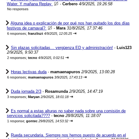
Water. Y mañana Replay
-
Cerbero
4/9/2025, 19:26:58
No responses
Alguna idea o explicación de por qué nos han quitado los dos días
festivos de carnaval?
-
Mara
31/8/2025, 17:37:46
⇥
6 responses;
franzliszt
4/9/2025, 12:05:25
Sin plazas solicitadas… vergüenza ED y administración!
-
Luis123
2/9/2025, 9:50:37
⇥
2 responses;
tecno
4/9/2025, 0:02:51
Horas lectivas duda
-
mamaenapuros
2/9/2025, 13:00:28
⇥
6 responses;
mamaenapuros
3/9/2025, 17:43:13
Duda jornada 2/3
-
Rosamunda
2/9/2025, 14:47:19
⇥
3 responses;
Maryan
2/9/2025, 18:01:18
Es normal a estas alturas no saber nada sobre una comisión de
servicios solicitada????
-
tecno
28/8/2025, 11:18:07
⇥
1 response;
gontec
29/8/2025, 14:53:32
Rueda secundaria. Siempre nos hemos puesto de acuerdo en el