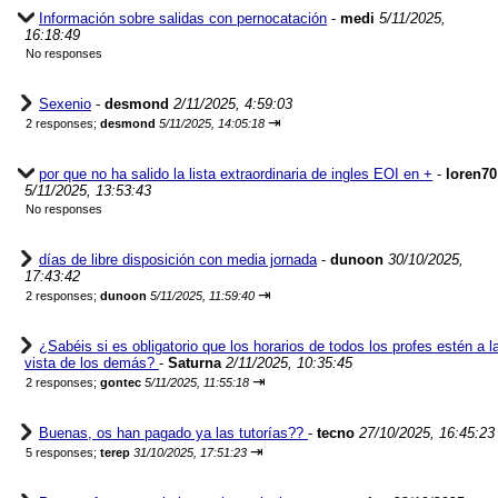
Información sobre salidas con pernocatación
-
medi
5/11/2025,
16:18:49
No responses
Sexenio
-
desmond
2/11/2025, 4:59:03
⇥
2 responses;
desmond
5/11/2025, 14:05:18
por que no ha salido la lista extraordinaria de ingles EOI en +
-
loren70
5/11/2025, 13:53:43
No responses
días de libre disposición con media jornada
-
dunoon
30/10/2025,
17:43:42
⇥
2 responses;
dunoon
5/11/2025, 11:59:40
¿Sabéis si es obligatorio que los horarios de todos los profes estén a l
vista de los demás?
-
Saturna
2/11/2025, 10:35:45
⇥
2 responses;
gontec
5/11/2025, 11:55:18
Buenas, os han pagado ya las tutorías??
-
tecno
27/10/2025, 16:45:23
⇥
5 responses;
terep
31/10/2025, 17:51:23