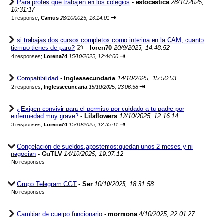
Para profes que trabajen en los colegios
-
estocastica
28/10/2025,
10:31:17
⇥
1 response;
Camus
28/10/2025, 16:14:01
si trabajas dos cursos completos como interina en la CAM, cuanto
tiempo tienes de paro?
-
loren70
20/9/2025, 14:48:52
⇥
4 responses;
Lorena74
15/10/2025, 12:44:00
Compatibilidad
-
Inglessecundaria
14/10/2025, 15:56:53
⇥
2 responses;
Inglessecundaria
15/10/2025, 23:06:58
¿Exigen convivir para el permiso por cuidado a tu padre por
enfermedad muy grave?
-
Lilaflowers
12/10/2025, 12:16:14
⇥
3 responses;
Lorena74
15/10/2025, 12:35:41
Congelación de sueldos,apostemos:quedan unos 2 meses y ni
negocian
-
GuTLV
14/10/2025, 19:07:12
No responses
Grupo Telegram CGT
-
Ser
10/10/2025, 18:31:58
No responses
Cambiar de cuerpo funcionario
-
mormona
4/10/2025, 22:01:27