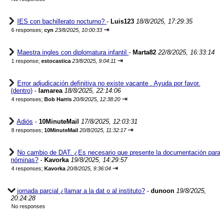
IES con bachillerato nocturno?
-
Luis123
18/8/2025, 17:29:35
⇥
6 responses;
cyn
23/8/2025, 10:00:33
Maestra ingles con diplomatura infantil
-
Marta82
22/8/2025, 16:33:14
⇥
1 response;
estocastica
23/8/2025, 9:04:11
Error adjudicación definitiva no existe vacante . Ayuda por favor.
(dentro)
-
lamarea
18/8/2025, 22:14:06
⇥
4 responses;
Bob Harris
20/8/2025, 12:38:20
Adiós
-
10MinuteMail
17/8/2025, 12:03:31
⇥
8 responses;
10MinuteMail
20/8/2025, 11:32:17
No cambio de DAT. ¿Es necesario que presente la documentación par
nóminas?
-
Kavorka
19/8/2025, 14:29:57
⇥
4 responses;
Kavorka
20/8/2025, 9:36:04
jornada parcial ¿llamar a la dat o al instituto?
-
dunoon
19/8/2025,
20:24:28
No responses