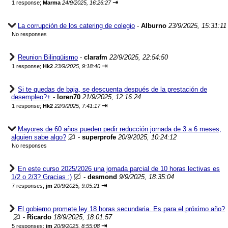
⇥
1 response;
Marma
24/9/2025, 16:26:27
La corrupción de los catering de colegio
-
Alburno
23/9/2025, 15:31:11
No responses
Reunion Bilingüismo
-
clarafm
22/9/2025, 22:54:50
⇥
1 response;
Hk2
23/9/2025, 9:18:40
Si te quedas de baja, se descuenta después de la prestación de
desempleo?+
-
loren70
21/9/2025, 12:16:24
⇥
1 response;
Hk2
22/9/2025, 7:41:17
Mayores de 60 años pueden pedir reducción jornada de 3 a 6 meses,
alguien sabe algo?
-
superprofe
20/9/2025, 10:24:12
No responses
En este curso 2025/2026 una jornada parcial de 10 horas lectivas es
1/2 o 2/3? Gracias :)
-
desmond
9/9/2025, 18:35:04
⇥
7 responses;
jm
20/9/2025, 9:05:21
El gobierno promete ley 18 horas secundaria. Es para el próximo año?
-
Ricardo
18/9/2025, 18:01:57
⇥
5 responses;
jm
20/9/2025, 8:55:08