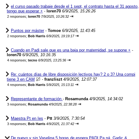
el curso pasado trabaje desde el 1 sept, el contrato hasta el 31 agosto,
tengo que esperar +
-
loren70
6/9/2025, 15:26:26
⇥
2 responses;
loren70
7/9/2025, 10:26:32
Puntos por máster
-
Tomoe
6/9/2025, 11:43:45
⇥
2 responses;
Bob Harris
6/9/2025, 19:19:17
Cuando en Padi sale que es una baja por maternidad, se supone +
-
loren70
6/9/2025, 10:16:35
⇥
4 responses;
tecno
6/9/2025, 13:25:36
Re: cuántos días de libre disposición lectivos hay? 2 o 3? Una compi
tiene 3 en CAM
-
franzliszt
4/9/2025, 12:07:37
⇥
4 responses;
Bob Harris
5/9/2025, 15:13:11
Representante de formación
-
Rosamunda
4/9/2025, 14:34:02
⇥
3 responses;
Rosamunda
4/9/2025, 22:38:28
Maestra Pt en Ies
-
Ptt
3/9/2025, 7:30:54
⇥
3 responses;
Bob Harris
4/9/2025, 21:37:42
De nuevo y sin Vaselina 5 horas de espera PADI Pa ná. Garlic &