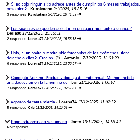
Si no cojo ningún sitio adrede antes de cumplir los 6 meses trabajados
pasa algo?
-
Kurokatana
2/1/2026, 18:25:16
⇥
3 responses;
Kurokatana
5/1/2026, 19:41:39
Los sexenios se pueden solicitar en cualquier momento o cuando?
-
Beria88
17/12/2025, 15:15:51
⇥
2 responses;
Lorena74
23/12/2025, 15:58:13
Hola, si un padre o madre pide fotocopias de los exámenes, tiene
derecho a ellas?. Gracias
-
Antonio
17/12/2025, 16:03:20
⇥
6 responses;
Lorena74
23/12/2025, 15:53:57
Concepto Nomina: Productividad ajuste limite anual. Me han metido
una deduccion en la la nómina de
-
bor
21/12/2025, 1:06:57
⇥
7 responses;
Lorena74
23/12/2025, 15:51:34
Agotado de tanta mierda
-
Lorena74
17/12/2025, 11:02:32
⇥
5 responses;
Cris
21/12/2025, 15:12:26
Paga extraordinaria secundaria
-
Janto
19/12/2025, 14:56:42
No responses