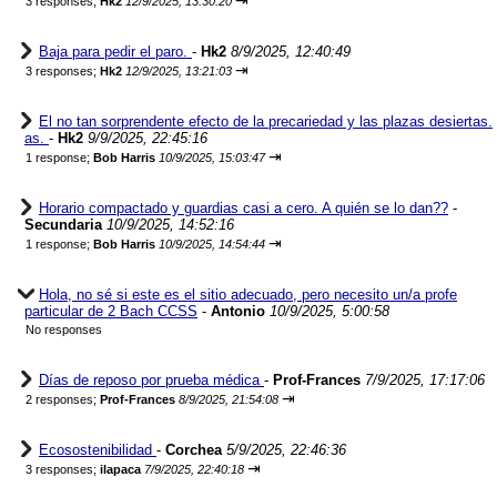
⇥
3 responses;
Hk2
12/9/2025, 13:30:20
Baja para pedir el paro.
-
Hk2
8/9/2025, 12:40:49
⇥
3 responses;
Hk2
12/9/2025, 13:21:03
El no tan sorprendente efecto de la precariedad y las plazas desiertas.
as.
-
Hk2
9/9/2025, 22:45:16
⇥
1 response;
Bob Harris
10/9/2025, 15:03:47
Horario compactado y guardias casi a cero. A quién se lo dan??
-
Secundaria
10/9/2025, 14:52:16
⇥
1 response;
Bob Harris
10/9/2025, 14:54:44
Hola, no sé si este es el sitio adecuado, pero necesito un/a profe
particular de 2 Bach CCSS
-
Antonio
10/9/2025, 5:00:58
No responses
Días de reposo por prueba médica
-
Prof-Frances
7/9/2025, 17:17:06
⇥
2 responses;
Prof-Frances
8/9/2025, 21:54:08
Ecosostenibilidad
-
Corchea
5/9/2025, 22:46:36
⇥
3 responses;
ilapaca
7/9/2025, 22:40:18