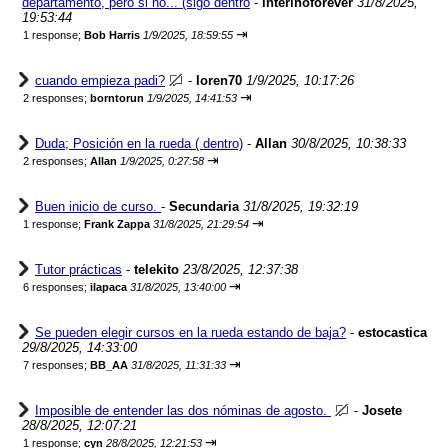
departamento, pero si no... (sigo dentro
-
interinoforever
31/8/2025,
19:53:44
⇥
1 response;
Bob Harris
1/9/2025, 18:59:55
cuando empieza padi?
-
loren70
1/9/2025, 10:17:26
⇥
2 responses;
borntorun
1/9/2025, 14:41:53
Duda; Posición en la rueda ( dentro)
-
Allan
30/8/2025, 10:38:33
⇥
2 responses;
Allan
1/9/2025, 0:27:58
Buen inicio de curso.
-
Secundaria
31/8/2025, 19:32:19
⇥
1 response;
Frank Zappa
31/8/2025, 21:29:54
Tutor prácticas
-
telekito
23/8/2025, 12:37:38
⇥
6 responses;
ilapaca
31/8/2025, 13:40:00
Se pueden elegir cursos en la rueda estando de baja?
-
estocastica
29/8/2025, 14:33:00
⇥
7 responses;
BB_AA
31/8/2025, 11:31:33
Imposible de entender las dos nóminas de agosto.
-
Josete
28/8/2025, 12:07:21
⇥
1 response;
cyn
28/8/2025, 12:21:53