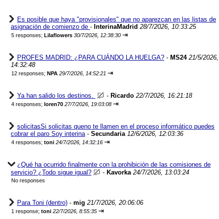
Es posible que haya "provisionales" que no aparezcan en las listas de
asignación de comienzo de
-
InterinaMadrid
28/7/2026, 10:33:25
⇥
5 responses;
Lilaflowers
30/7/2026, 12:38:30
PROFES MADRID: ¿PARA CUÁNDO LA HUELGA?
-
MS24
21/5/2026,
14:32:48
⇥
12 responses;
NPA
29/7/2026, 14:52:21
Ya han salido los destinos.
-
Ricardo
22/7/2026, 16:21:18
⇥
4 responses;
loren70
27/7/2026, 19:03:08
solicitasSi solicitas queno te llamen en el proceso informático puedes
cobrar el paro Soy interina
-
Secundaria
12/6/2026, 12:03:36
⇥
4 responses;
toni
24/7/2026, 14:32:16
¿Qué ha ocurrido finalmente con la prohibición de las comisiones de
servicio? ¿Todo sigue igual?
-
Kavorka
24/7/2026, 13:03:24
No responses
Para Toni (dentro)
-
mig
21/7/2026, 20:06:06
⇥
1 response;
toni
22/7/2026, 8:55:35