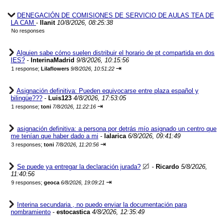
DENEGACIÓN DE COMISIONES DE SERVICIO DE AULAS TEA DE
LA CAM
-
Ilanit
10/8/2026, 08:25:38
No responses
Alguien sabe cómo suelen distribuir el horario de pt compartida en dos
IES?
-
InterinaMadrid
9/8/2026, 10:15:56
⇥
1 response;
Lilaflowers
9/8/2026, 10:51:22
Asignación definitiva: Pueden equivocarse entre plaza español y
bilingüe???
-
Luis123
4/8/2026, 17:53:05
⇥
1 response;
toni
7/8/2026, 11:22:16
asignación definitiva: a persona por detrás mío asignado un centro que
me tenían que haber dado a mi
-
lalarica
6/8/2026, 09:41:49
⇥
3 responses;
toni
7/8/2026, 11:20:56
Se puede ya entregar la declaración jurada?
-
Ricardo
5/8/2026,
11:40:56
⇥
9 responses;
geoca
6/8/2026, 19:09:21
Interina secundaria , no puedo enviar la documentación para
nombramiento
-
estocastica
4/8/2026, 12:35:49