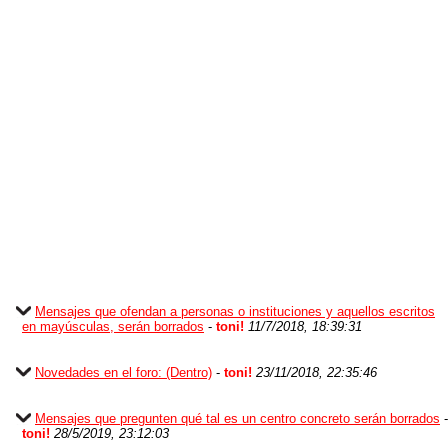
Mensajes que ofendan a personas o instituciones y aquellos escritos
en mayúsculas, serán borrados
-
toni!
11/7/2018, 18:39:31
Novedades en el foro: (Dentro)
-
toni!
23/11/2018, 22:35:46
Mensajes que pregunten qué tal es un centro concreto serán borrados
-
toni!
28/5/2019, 23:12:03