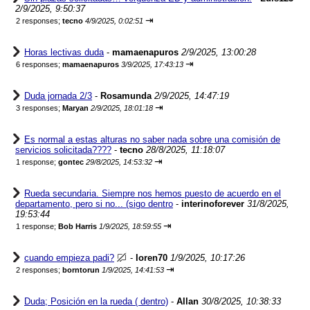
2/9/2025, 9:50:37
⇥
2 responses;
tecno
4/9/2025, 0:02:51
Horas lectivas duda
-
mamaenapuros
2/9/2025, 13:00:28
⇥
6 responses;
mamaenapuros
3/9/2025, 17:43:13
Duda jornada 2/3
-
Rosamunda
2/9/2025, 14:47:19
⇥
3 responses;
Maryan
2/9/2025, 18:01:18
Es normal a estas alturas no saber nada sobre una comisión de
servicios solicitada????
-
tecno
28/8/2025, 11:18:07
⇥
1 response;
gontec
29/8/2025, 14:53:32
Rueda secundaria. Siempre nos hemos puesto de acuerdo en el
departamento, pero si no... (sigo dentro
-
interinoforever
31/8/2025,
19:53:44
⇥
1 response;
Bob Harris
1/9/2025, 18:59:55
cuando empieza padi?
-
loren70
1/9/2025, 10:17:26
⇥
2 responses;
borntorun
1/9/2025, 14:41:53
Duda; Posición en la rueda ( dentro)
-
Allan
30/8/2025, 10:38:33