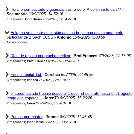
Horario compactado y guardias casi a cero. A quién se lo dan??
-
Secundaria
10/9/2025, 14:52:16
⇥
1 response;
Bob Harris
10/9/2025, 14:54:44
Hola, no sé si este es el sitio adecuado, pero necesito un/a profe
particular de 2 Bach CCSS
-
Antonio
10/9/2025, 5:00:58
No responses
Días de reposo por prueba médica
-
Prof-Frances
7/9/2025, 17:17:06
⇥
2 responses;
Prof-Frances
8/9/2025, 21:54:08
Ecosostenibilidad
-
Corchea
5/9/2025, 22:46:36
⇥
3 responses;
ilapaca
7/9/2025, 22:40:18
el curso pasado trabaje desde el 1 sept, el contrato hasta el 31 agosto,
tengo que esperar +
-
loren70
6/9/2025, 15:26:26
⇥
2 responses;
loren70
7/9/2025, 10:26:32
Puntos por máster
-
Tomoe
6/9/2025, 11:43:45
⇥
2 responses;
Bob Harris
6/9/2025, 19:19:17