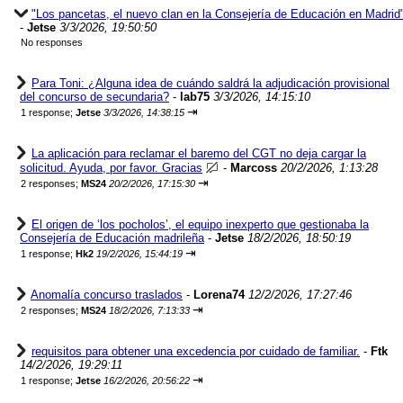
"Los pancetas, el nuevo clan en la Consejería de Educación en Madrid
-
Jetse
3/3/2026, 19:50:50
No responses
Para Toni: ¿Alguna idea de cuándo saldrá la adjudicación provisional
del concurso de secundaria?
-
lab75
3/3/2026, 14:15:10
⇥
1 response;
Jetse
3/3/2026, 14:38:15
La aplicación para reclamar el baremo del CGT no deja cargar la
solicitud. Ayuda, por favor. Gracias
-
Marcoss
20/2/2026, 1:13:28
⇥
2 responses;
MS24
20/2/2026, 17:15:30
El origen de ‘los pocholos’, el equipo inexperto que gestionaba la
Consejería de Educación madrileña
-
Jetse
18/2/2026, 18:50:19
⇥
1 response;
Hk2
19/2/2026, 15:44:19
Anomalía concurso traslados
-
Lorena74
12/2/2026, 17:27:46
⇥
2 responses;
MS24
18/2/2026, 7:13:33
requisitos para obtener una excedencia por cuidado de familiar.
-
Ftk
14/2/2026, 19:29:11
⇥
1 response;
Jetse
16/2/2026, 20:56:22