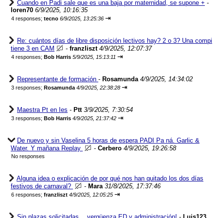
Cuando en Padi sale que es una baja por maternidad, se supone +
-
loren70
6/9/2025, 10:16:35
⇥
4 responses;
tecno
6/9/2025, 13:25:36
Re: cuántos días de libre disposición lectivos hay? 2 o 3? Una compi
tiene 3 en CAM
-
franzliszt
4/9/2025, 12:07:37
⇥
4 responses;
Bob Harris
5/9/2025, 15:13:11
Representante de formación
-
Rosamunda
4/9/2025, 14:34:02
⇥
3 responses;
Rosamunda
4/9/2025, 22:38:28
Maestra Pt en Ies
-
Ptt
3/9/2025, 7:30:54
⇥
3 responses;
Bob Harris
4/9/2025, 21:37:42
De nuevo y sin Vaselina 5 horas de espera PADI Pa ná. Garlic &
Water. Y mañana Replay
-
Cerbero
4/9/2025, 19:26:58
No responses
Alguna idea o explicación de por qué nos han quitado los dos días
festivos de carnaval?
-
Mara
31/8/2025, 17:37:46
⇥
6 responses;
franzliszt
4/9/2025, 12:05:25
Sin plazas solicitadas… vergüenza ED y administración!
-
Luis123