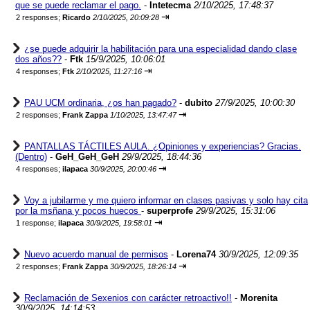
que se puede reclamar el pago.
-
Intetecma
2/10/2025, 17:48:37
⇥
2 responses;
Ricardo
2/10/2025, 20:09:28
¿se puede adquirir la habilitación para una especialidad dando clase
dos años??
-
Ftk
15/9/2025, 10:06:01
⇥
4 responses;
Ftk
2/10/2025, 11:27:16
PAU UCM ordinaria, ¿os han pagado?
-
dubito
27/9/2025, 10:00:30
⇥
2 responses;
Frank Zappa
1/10/2025, 13:47:47
PANTALLAS TÁCTILES AULA. ¿Opiniones y experiencias? Gracias.
(Dentro)
-
GeH_GeH_GeH
29/9/2025, 18:44:36
⇥
4 responses;
ilapaca
30/9/2025, 20:00:46
Voy a jubilarme y me quiero informar en clases pasivas y solo hay cita
por la msñana y pocos huecos
-
superprofe
29/9/2025, 15:31:06
⇥
1 response;
ilapaca
30/9/2025, 19:58:01
Nuevo acuerdo manual de permisos
-
Lorena74
30/9/2025, 12:09:35
⇥
2 responses;
Frank Zappa
30/9/2025, 18:26:14
Reclamación de Sexenios con carácter retroactivo!!
-
Morenita
30/9/2025, 14:14:53