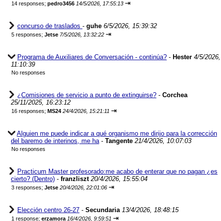
⇥
14 responses;
pedro3456
14/5/2026, 17:55:13
concurso de traslados
-
guhe
6/5/2026, 15:39:32
⇥
5 responses;
Jetse
7/5/2026, 13:32:22
Programa de Auxiliares de Conversación - continúa?
-
Hester
4/5/2026,
11:10:39
No responses
¿Comisiones de servicio a punto de extinguirse?
-
Corchea
25/11/2025, 16:23:12
⇥
16 responses;
MS24
24/4/2026, 15:21:11
Alguien me puede indicar a qué organismo me dirijo para la corrección
del baremo de interinos, me ha
-
Tangente
21/4/2026, 10:07:03
No responses
Practicum Master profesorado:me acabo de enterar que no pagan ¿es
cierto? (Dentro)
-
franzliszt
20/4/2026, 15:55:04
⇥
3 responses;
Jetse
20/4/2026, 22:01:06
Elección centro 26-27
-
Secundaria
13/4/2026, 18:48:15
⇥
1 response;
erzamora
16/4/2026, 9:59:51