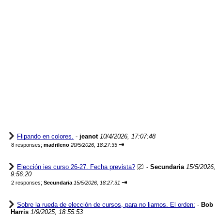
Flipando en colores.
-
jeanot
10/4/2026, 17:07:48
⇥
8 responses;
madrileno
20/5/2026, 18:27:35
Elección ies curso 26-27. Fecha prevista?
-
Secundaria
15/5/2026,
9:56:20
⇥
2 responses;
Secundaria
15/5/2026, 18:27:31
Sobre la rueda de elección de cursos, para no liarnos. El orden:
-
Bob
Harris
1/9/2025, 18:55:53