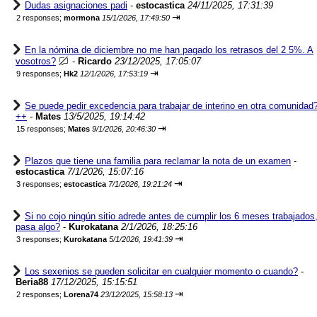
Dudas asignaciones padi
-
estocastica
24/11/2025, 17:31:39
⇥
2 responses;
mormona
15/1/2026, 17:49:50
En la nómina de diciembre no me han pagado los retrasos del 2 5%. A
vosotros?
-
Ricardo
23/12/2025, 17:05:07
⇥
9 responses;
Hk2
12/1/2026, 17:53:19
Se puede pedir excedencia para trabajar de interino en otra comunidad
++
-
Mates
13/5/2025, 19:14:42
⇥
15 responses;
Mates
9/1/2026, 20:46:30
Plazos que tiene una familia para reclamar la nota de un examen
-
estocastica
7/1/2026, 15:07:16
⇥
3 responses;
estocastica
7/1/2026, 19:21:24
Si no cojo ningún sitio adrede antes de cumplir los 6 meses trabajados
pasa algo?
-
Kurokatana
2/1/2026, 18:25:16
⇥
3 responses;
Kurokatana
5/1/2026, 19:41:39
Los sexenios se pueden solicitar en cualquier momento o cuando?
-
Beria88
17/12/2025, 15:15:51
⇥
2 responses;
Lorena74
23/12/2025, 15:58:13