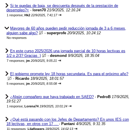
Si te quedas de baja, se descuenta después de la prestación de
desempleo?+
-
loren70
21/9/2025, 12:16:24
⇥
1 response;
Hk2
22/9/2025, 7:41:17
Mayores de 60 años pueden pedir reducción jornada de 3 a 6 meses,
alguien sabe algo?
-
superprofe
20/9/2025, 10:24:12
No responses
En este curso 2025/2026 una jornada parcial de 10 horas lectivas es
1/2 o 2/3? Gracias :)
-
desmond
9/9/2025, 18:35:04
⇥
7 responses;
jm
20/9/2025, 9:05:21
El gobierno promete ley 18 horas secundaria. Es para el próximo año?
-
Ricardo
18/9/2025, 18:01:57
⇥
5 responses;
jm
20/9/2025, 8:55:08
¿Algún compañero que haya trabajado en SAED?
-
PedroB
17/9/2025,
19:51:27
⇥
1 response;
Lorena74
19/9/2025, 10:01:24
¿Qué está pasando con los Jefes de Departamento? En unos IES con
18 lectivas, en otros con 17 ...
-
Pantani
4/9/2025, 9:31:35
⇥
11 responses;
Lilaflowers
18/9/2025, 14:02:13