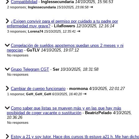
Compatibilidad
-
Inglessecundaria
14/10/2025, 15:56:53
⇥
2 responses;
Inglessecundaria
15/10/2025, 23:06:58
¿Exigen convivir para el permiso por cuidado a tu padre por
enfermedad muy grave?
-
Lilaflowers
12/10/2025, 12:16:14
⇥
3 responses;
Lorena74
15/10/2025, 12:35:41
Congelación de sueldos,apostemos:quedan unos 2 meses y ni
negocian
-
GuTLV
14/10/2025, 19:07:12
No responses
Grupo Telegram CGT
-
Ser
10/10/2025, 18:31:58
No responses
Cambiar de cuerpo funcionario
-
mormona
4/10/2025, 22:01:27
⇥
1 response;
GeH_GeH_GeH
6/10/2025, 16:40:20
Como saber que listas se mueven más y en las que hay más
posibiidad de coger vacante o sustitución
-
BeatrizPelado
4/10/2025,
10:36:26
No responses
Estoy a 21 y soy tutor. Hace dos cursos tb estuve a21 h. Me han dich