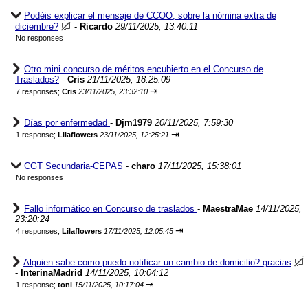
Podéis explicar el mensaje de CCOO, sobre la nómina extra de
diciembre?
-
Ricardo
29/11/2025, 13:40:11
No responses
Otro mini concurso de méritos encubierto en el Concurso de
Traslados?
-
Cris
21/11/2025, 18:25:09
⇥
7 responses;
Cris
23/11/2025, 23:32:10
Días por enfermedad
-
Djm1979
20/11/2025, 7:59:30
⇥
1 response;
Lilaflowers
23/11/2025, 12:25:21
CGT Secundaria-CEPAS
-
charo
17/11/2025, 15:38:01
No responses
Fallo informático en Concurso de traslados
-
MaestraMae
14/11/2025,
23:20:24
⇥
4 responses;
Lilaflowers
17/11/2025, 12:05:45
Alguien sabe como puedo notificar un cambio de domicilio? gracias
-
InterinaMadrid
14/11/2025, 10:04:12
⇥
1 response;
toni
15/11/2025, 10:17:04