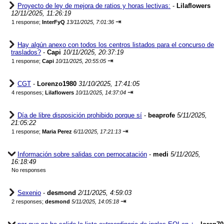
Proyecto de ley de mejora de ratios y horas lectivas:
-
Lilaflowers
12/11/2025, 11:26:19
⇥
1 response;
InterFyQ
13/11/2025, 7:01:36
Hay algún anexo con todos los centros listados para el concurso de
traslados?
-
Capi
10/11/2025, 20:37:19
⇥
1 response;
Capi
10/11/2025, 20:55:05
CGT
-
Lorenzo1980
31/10/2025, 17:41:05
⇥
4 responses;
Lilaflowers
10/11/2025, 14:37:04
Día de libre disposición prohibido porque sí
-
beaprofe
5/11/2025,
21:05:22
⇥
1 response;
Maria Perez
6/11/2025, 17:21:13
Información sobre salidas con pernocatación
-
medi
5/11/2025,
16:18:49
No responses
Sexenio
-
desmond
2/11/2025, 4:59:03
⇥
2 responses;
desmond
5/11/2025, 14:05:18