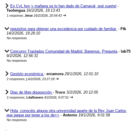
En CyL hoy y mañana se lo han dado de Carnaval, qué suerte!
-
Teolengua
16/2/2026, 19:13:43
⇥
1 response;
Jetse
16/2/2026, 20:54:43
requisitos para obtener una excedencia por cuidado de familiar.
-
Ftk
14/2/2026, 19:29:10
No responses
Concurso Traslados Comunidad de Madrid. Baremos. Pregunta
-
lab75
9/2/2026, 12:56:31
No responses
Gestión económica
-
erzamora
29/1/2026, 12:01:10
⇥
2 responses;
j
6/2/2026, 23:27:18
Dias de libre disposición
-
Truco
3/2/2026, 20:12:05
⇥
2 responses;
Lilaflowers
4/2/2026, 9:07:51
Hola, conocéis alguna otra universidad aparte de la Rey Juan Carlos,
que pague por tener a los de++
-
Antonio
19/1/2026, 9:01:58
No responses