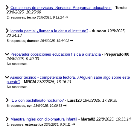
Comisiones de servicios. Servicios Programas educativos
-
Torete
23/8/2025, 10:25:09
⇥
2 responses;
tecno
26/8/2025, 9:12:24
jornada parcial ¿llamar a la dat o al instituto?
-
dunoon
19/8/2025,
20:24:13
⇥
5 responses;
dunoon
25/8/2025, 19:44:02
Preparador oposiciones educación física a distancia
-
Preparador80
24/8/2025, 9:40:03
No responses
Asesor técnico - competencia lectora. ¿Alguien sabe algo sobre este
puesto?
-
MRCM
23/8/2025, 16:16:21
No responses
IES con bachillerato nocturno?
-
Luis123
18/8/2025, 17:29:35
⇥
6 responses;
cyn
23/8/2025, 10:00:33
Maestra ingles con diplomatura infantil
-
Marta82
22/8/2025, 16:33:14
⇥
1 response;
estocastica
23/8/2025, 9:04:11