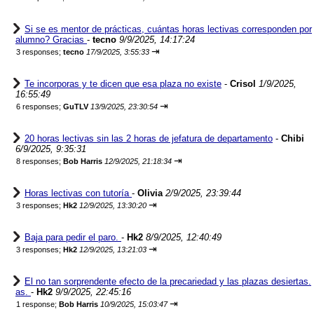
Si se es mentor de prácticas, cuántas horas lectivas corresponden por
alumno? Gracias
-
tecno
9/9/2025, 14:17:24
⇥
3 responses;
tecno
17/9/2025, 3:55:33
Te incorporas y te dicen que esa plaza no existe
-
Crisol
1/9/2025,
16:55:49
⇥
6 responses;
GuTLV
13/9/2025, 23:30:54
20 horas lectivas sin las 2 horas de jefatura de departamento
-
Chibi
6/9/2025, 9:35:31
⇥
8 responses;
Bob Harris
12/9/2025, 21:18:34
Horas lectivas con tutoría
-
Olivia
2/9/2025, 23:39:44
⇥
3 responses;
Hk2
12/9/2025, 13:30:20
Baja para pedir el paro.
-
Hk2
8/9/2025, 12:40:49
⇥
3 responses;
Hk2
12/9/2025, 13:21:03
El no tan sorprendente efecto de la precariedad y las plazas desiertas.
as.
-
Hk2
9/9/2025, 22:45:16
⇥
1 response;
Bob Harris
10/9/2025, 15:03:47