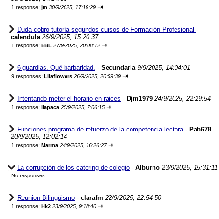
⇥
1 response;
jm
30/9/2025, 17:19:29
Duda cobro tutoría segundos cursos de Formación Profesional
-
calendula
26/9/2025, 15:20:37
⇥
1 response;
EBL
27/9/2025, 20:08:12
6 guardias. Qué barbaridad.
-
Secundaria
9/9/2025, 14:04:01
⇥
9 responses;
Lilaflowers
26/9/2025, 20:59:39
Intentando meter el horario en raices
-
Djm1979
24/9/2025, 22:29:54
⇥
1 response;
ilapaca
25/9/2025, 7:06:15
Funciones programa de refuerzo de la competencia lectora
-
Pab678
20/9/2025, 12:02:14
⇥
1 response;
Marma
24/9/2025, 16:26:27
La corrupción de los catering de colegio
-
Alburno
23/9/2025, 15:31:11
No responses
Reunion Bilingüismo
-
clarafm
22/9/2025, 22:54:50
⇥
1 response;
Hk2
23/9/2025, 9:18:40