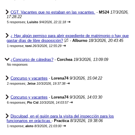
CGT. Vacantes que no estaban en las vacantes.
-
MS24
17/3/2026,
17:28:22
⇥
5 responses;
Luisito
9/4/2026, 22:11:18
¿ Hay algún permiso para abrir expediente de matrimonio o hay que
gastar días de libre disposición?
-
Alburno
18/3/2026, 20:43:45
⇥
1 response;
toni
26/3/2026, 12:55:29
¿Concurso de cátedras?
-
Corchea
19/3/2026, 13:09:09
No responses
Concurso y vacantes
-
Lorena74
9/3/2026, 15:04:22
⇥
2 responses;
Jetse
10/3/2026, 19:37:38
Concurso y vacantes
-
Lorena74
9/3/2026, 14:03:30
⇥
6 responses;
Pio Cid
10/3/2026, 14:03:57
Disculpad, en el guión para la visita del inspección para los
funcionarios en prácticas
-
Practica
8/3/2026, 19:38:06
⇥
1 response;
aloto
8/3/2026, 21:03:00