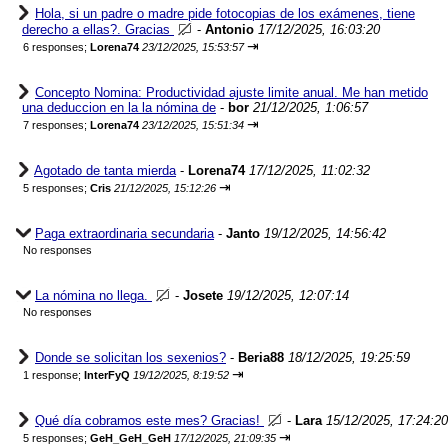
Hola, si un padre o madre pide fotocopias de los exámenes, tiene
derecho a ellas?. Gracias
-
Antonio
17/12/2025, 16:03:20
⇥
6 responses;
Lorena74
23/12/2025, 15:53:57
Concepto Nomina: Productividad ajuste limite anual. Me han metido
una deduccion en la la nómina de
-
bor
21/12/2025, 1:06:57
⇥
7 responses;
Lorena74
23/12/2025, 15:51:34
Agotado de tanta mierda
-
Lorena74
17/12/2025, 11:02:32
⇥
5 responses;
Cris
21/12/2025, 15:12:26
Paga extraordinaria secundaria
-
Janto
19/12/2025, 14:56:42
No responses
La nómina no llega.
-
Josete
19/12/2025, 12:07:14
No responses
Donde se solicitan los sexenios?
-
Beria88
18/12/2025, 19:25:59
⇥
1 response;
InterFyQ
19/12/2025, 8:19:52
Qué día cobramos este mes? Gracias!
-
Lara
15/12/2025, 17:24:20
⇥
5 responses;
GeH_GeH_GeH
17/12/2025, 21:09:35