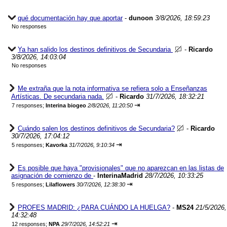
qué documentación hay que aportar
-
dunoon
3/8/2026, 18:59:23
No responses
Ya han salido los destinos definitivos de Secundaria
-
Ricardo
3/8/2026, 14:03:04
No responses
Me extraña que la nota informativa se refiera solo a Enseñanzas
Artísticas. De secundaria nada.
-
Ricardo
31/7/2026, 18:32:21
⇥
7 responses;
Interina biogeo
2/8/2026, 11:20:50
Cuándo salen los destinos definitivos de Secundaria?
-
Ricardo
30/7/2026, 17:04:12
⇥
5 responses;
Kavorka
31/7/2026, 9:10:34
Es posible que haya "provisionales" que no aparezcan en las listas de
asignación de comienzo de
-
InterinaMadrid
28/7/2026, 10:33:25
⇥
5 responses;
Lilaflowers
30/7/2026, 12:38:30
PROFES MADRID: ¿PARA CUÁNDO LA HUELGA?
-
MS24
21/5/2026,
14:32:48
⇥
12 responses;
NPA
29/7/2026, 14:52:21