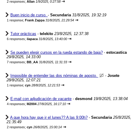
⇥
2 responses;
Allan
1/9/2025, 0:27:58
Buen inicio de curso.
-
Secundaria
31/8/2025, 19:32:19
⇥
1 response;
Frank Zappa
31/8/2025, 21:29:54
Tutor prácticas
-
telekito
23/8/2025, 12:37:38
⇥
6 responses;
ilapaca
31/8/2025, 13:40:00
Se pueden elegir cursos en la rueda estando de baja?
-
estocastica
29/8/2025, 14:33:00
⇥
7 responses;
BB_AA
31/8/2025, 11:31:33
Imposible de entender las dos nóminas de agosto.
-
Josete
28/8/2025, 12:07:21
⇥
1 response;
cyn
28/8/2025, 12:21:53
E-mail con adjudicación de vacante
-
desmond
19/8/2025, 13:38:04
⇥
4 responses;
M2004
27/8/2025, 16:17:10
A que hora hay que ir el lunes?? A las 9:00h?
-
Secundaria
25/8/2025,
21:35:49
⇥
2 responses;
cyn
26/8/2025, 15:00:14