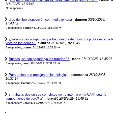
por que no ha salido la lista extraordinaria de ingles EOI en +
-
loren70
5/11/2025, 13:53:43
No responses
días de libre disposición con media jornada
-
dunoon
30/10/2025,
17:43:42
⇥
2 responses;
dunoon
5/11/2025, 11:59:40
¿Sabéis si es obligatorio que los horarios de todos los profes estén a l
vista de los demás?
-
Saturna
2/11/2025, 10:35:45
⇥
2 responses;
gontec
5/11/2025, 11:55:18
Buenas, os han pagado ya las tutorías??
-
tecno
27/10/2025, 16:45:23
⇥
5 responses;
terep
31/10/2025, 17:51:23
Para profes que trabajen en los colegios
-
estocastica
28/10/2025,
10:31:17
⇥
1 response;
Camus
28/10/2025, 16:14:01
si trabajas dos cursos completos como interina en la CAM, cuanto
tiempo tienes de paro?
-
loren70
20/9/2025, 14:48:52
⇥
4 responses;
Lorena74
15/10/2025, 12:44:00