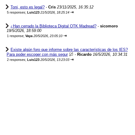
Toni, esto es legal?
-
Cris
23/11/2025, 16:35:12
⇥
5 responses;
Luis123
21/5/2026, 18:25:14
¿Han cerrado la Biblioteca Digital OTK Madread?
-
sicomoro
19/5/2026, 18:59:00
⇥
1 response;
Vaya
20/5/2026, 23:05:10
Existe algún foro que informe sobre las características de los IES?
Para poder escoger con más segur
-
Ricardo
16/5/2026, 10:34:31
⇥
2 responses;
Luis123
20/5/2026, 13:23:03