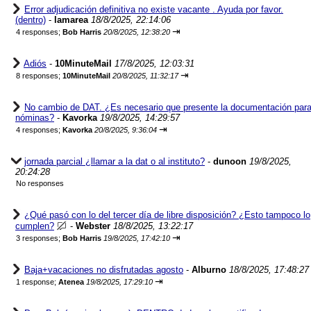
Error adjudicación definitiva no existe vacante . Ayuda por favor.
(dentro)
-
lamarea
18/8/2025, 22:14:06
⇥
4 responses;
Bob Harris
20/8/2025, 12:38:20
Adiós
-
10MinuteMail
17/8/2025, 12:03:31
⇥
8 responses;
10MinuteMail
20/8/2025, 11:32:17
No cambio de DAT. ¿Es necesario que presente la documentación par
nóminas?
-
Kavorka
19/8/2025, 14:29:57
⇥
4 responses;
Kavorka
20/8/2025, 9:36:04
jornada parcial ¿llamar a la dat o al instituto?
-
dunoon
19/8/2025,
20:24:28
No responses
¿Qué pasó con lo del tercer día de libre disposición? ¿Esto tampoco lo
cumplen?
-
Webster
18/8/2025, 13:22:17
⇥
3 responses;
Bob Harris
19/8/2025, 17:42:10
Baja+vacaciones no disfrutadas agosto
-
Alburno
18/8/2025, 17:48:27
⇥
1 response;
Atenea
19/8/2025, 17:29:10