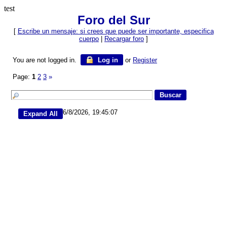
test
Foro del Sur
[
Escribe un mensaje: si crees que puede ser importante, especifica
cuerpo
|
Recargar foro
]
You are not logged in.
Log in
or
Register
Page:
1
2
3
»
6/8/2026, 19:45:07