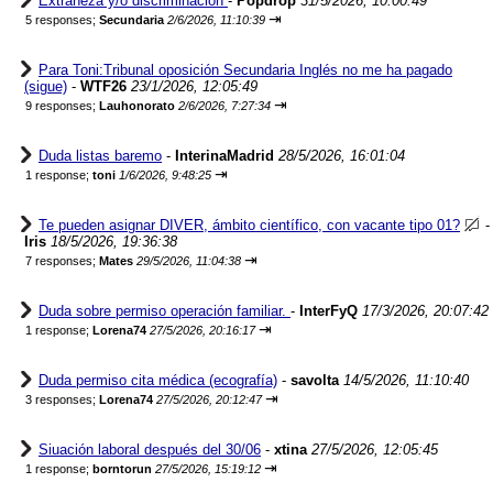
Extrañeza y/o discriminación
-
Popdrop
31/5/2026, 10:00:49
⇥
5 responses;
Secundaria
2/6/2026, 11:10:39
Para Toni:Tribunal oposición Secundaria Inglés no me ha pagado
(sigue)
-
WTF26
23/1/2026, 12:05:49
⇥
9 responses;
Lauhonorato
2/6/2026, 7:27:34
Duda listas baremo
-
InterinaMadrid
28/5/2026, 16:01:04
⇥
1 response;
toni
1/6/2026, 9:48:25
Te pueden asignar DIVER, ámbito científico, con vacante tipo 01?
-
Iris
18/5/2026, 19:36:38
⇥
7 responses;
Mates
29/5/2026, 11:04:38
Duda sobre permiso operación familiar.
-
InterFyQ
17/3/2026, 20:07:42
⇥
1 response;
Lorena74
27/5/2026, 20:16:17
Duda permiso cita médica (ecografía)
-
savolta
14/5/2026, 11:10:40
⇥
3 responses;
Lorena74
27/5/2026, 20:12:47
Siuación laboral después del 30/06
-
xtina
27/5/2026, 12:05:45
⇥
1 response;
borntorun
27/5/2026, 15:19:12