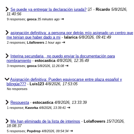
Se puede ya entregar la declaración jurada?
-
Ricardo
5/8/2026,
11:40:56
⇥
9 responses;
geoca
35 minutes ago
asignación definitiva: a persona por detrás mío asignado un centro que
me tenían que haber dado a mi
-
lalarica
6/8/2026, 09:41:49
⇥
2 responses;
Lilaflowers
1 hour ago
Interina secundaria , no puedo enviar la documentación para
nombramiento
-
estocastica
4/8/2026, 12:35:49
⇥
3 responses;
geoca
5/8/2026, 11:26:08
Asignación definitiva: Pueden equivocarse entre plaza español y
bilingüe???
-
Luis123
4/8/2026, 17:53:05
No responses
Respuesta
-
estocastica
4/8/2026, 13:33:39
⇥
1 response;
Kavorka
4/8/2026, 13:39:41
Me han eliminado de la lista de interinos
-
Lolaflowers
15/7/2026,
18:08:37
⇥
5 responses;
Popdrop
4/8/2026, 09:54:34