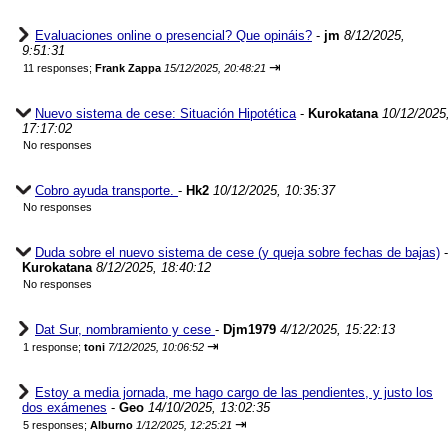
Evaluaciones online o presencial? Que opináis?
-
jm
8/12/2025,
9:51:31
⇥
11 responses;
Frank Zappa
15/12/2025, 20:48:21
Nuevo sistema de cese: Situación Hipotética
-
Kurokatana
10/12/2025
17:17:02
No responses
Cobro ayuda transporte.
-
Hk2
10/12/2025, 10:35:37
No responses
Duda sobre el nuevo sistema de cese (y queja sobre fechas de bajas)
-
Kurokatana
8/12/2025, 18:40:12
No responses
Dat Sur, nombramiento y cese
-
Djm1979
4/12/2025, 15:22:13
⇥
1 response;
toni
7/12/2025, 10:06:52
Estoy a media jornada, me hago cargo de las pendientes, y justo los
dos exámenes
-
Geo
14/10/2025, 13:02:35
⇥
5 responses;
Alburno
1/12/2025, 12:25:21