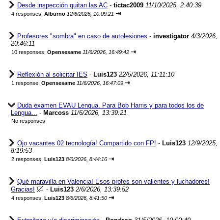
Desde inspección quitan las AC
-
tictac2009
11/10/2025, 2:40:39
⇥
4 responses;
Alburno
12/6/2026, 10:09:21
Profesores "sombra" en caso de autolesiones
-
investigator
4/3/2026,
20:46:11
⇥
10 responses;
Opensesame
11/6/2026, 16:49:42
Reflexión al solicitar IES
-
Luis123
22/5/2026, 11:11:10
⇥
1 response;
Opensesame
11/6/2026, 16:47:09
Duda examen EVAU Lengua. Para Bob Harris y para todos los de
Lengua...
-
Marcoss
11/6/2026, 13:39:21
No responses
Ojo vacantes 02 tecnología! Compartido con FP!
-
Luis123
12/9/2025,
8:19:53
⇥
2 responses;
Luis123
8/6/2026, 8:44:16
Qué maravilla en Valencia! Esos profes son valientes y luchadores!
Gracias!
-
Luis123
2/6/2026, 13:39:52
⇥
4 responses;
Luis123
8/6/2026, 8:41:50