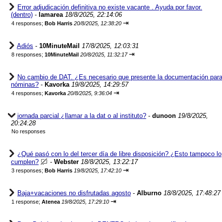
Error adjudicación definitiva no existe vacante . Ayuda por favor.
(dentro)
-
lamarea
18/8/2025, 22:14:06
⇥
4 responses;
Bob Harris
20/8/2025, 12:38:20
Adiós
-
10MinuteMail
17/8/2025, 12:03:31
⇥
8 responses;
10MinuteMail
20/8/2025, 11:32:17
No cambio de DAT. ¿Es necesario que presente la documentación par
nóminas?
-
Kavorka
19/8/2025, 14:29:57
⇥
4 responses;
Kavorka
20/8/2025, 9:36:04
jornada parcial ¿llamar a la dat o al instituto?
-
dunoon
19/8/2025,
20:24:28
No responses
¿Qué pasó con lo del tercer día de libre disposición? ¿Esto tampoco lo
cumplen?
-
Webster
18/8/2025, 13:22:17
⇥
3 responses;
Bob Harris
19/8/2025, 17:42:10
Baja+vacaciones no disfrutadas agosto
-
Alburno
18/8/2025, 17:48:27
⇥
1 response;
Atenea
19/8/2025, 17:29:10