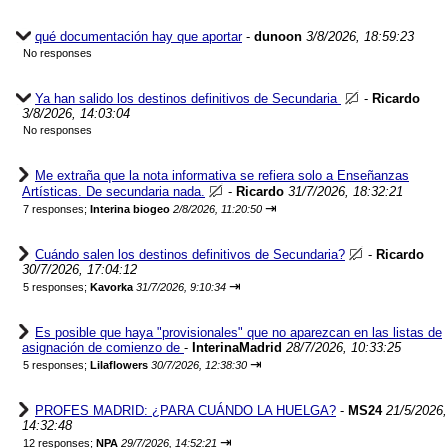
qué documentación hay que aportar
-
dunoon
3/8/2026, 18:59:23
No responses
Ya han salido los destinos definitivos de Secundaria
-
Ricardo
3/8/2026, 14:03:04
No responses
Me extraña que la nota informativa se refiera solo a Enseñanzas
Artísticas. De secundaria nada.
-
Ricardo
31/7/2026, 18:32:21
⇥
7 responses;
Interina biogeo
2/8/2026, 11:20:50
Cuándo salen los destinos definitivos de Secundaria?
-
Ricardo
30/7/2026, 17:04:12
⇥
5 responses;
Kavorka
31/7/2026, 9:10:34
Es posible que haya "provisionales" que no aparezcan en las listas de
asignación de comienzo de
-
InterinaMadrid
28/7/2026, 10:33:25
⇥
5 responses;
Lilaflowers
30/7/2026, 12:38:30
PROFES MADRID: ¿PARA CUÁNDO LA HUELGA?
-
MS24
21/5/2026,
14:32:48
⇥
12 responses;
NPA
29/7/2026, 14:52:21