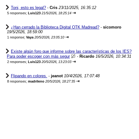
Toni, esto es legal?
-
Cris
23/11/2025, 16:35:12
⇥
5 responses;
Luis123
21/5/2026, 18:25:14
¿Han cerrado la Biblioteca Digital OTK Madread?
-
sicomoro
19/5/2026, 18:59:00
⇥
1 response;
Vaya
20/5/2026, 23:05:10
Existe algún foro que informe sobre las características de los IES?
Para poder escoger con más segur
-
Ricardo
16/5/2026, 10:34:31
⇥
2 responses;
Luis123
20/5/2026, 13:23:03
Flipando en colores.
-
jeanot
10/4/2026, 17:07:48
⇥
8 responses;
madrileno
20/5/2026, 18:27:35