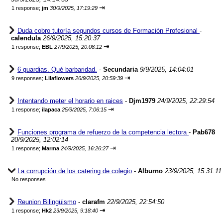
⇥
1 response;
jm
30/9/2025, 17:19:29
Duda cobro tutoría segundos cursos de Formación Profesional
-
calendula
26/9/2025, 15:20:37
⇥
1 response;
EBL
27/9/2025, 20:08:12
6 guardias. Qué barbaridad.
-
Secundaria
9/9/2025, 14:04:01
⇥
9 responses;
Lilaflowers
26/9/2025, 20:59:39
Intentando meter el horario en raices
-
Djm1979
24/9/2025, 22:29:54
⇥
1 response;
ilapaca
25/9/2025, 7:06:15
Funciones programa de refuerzo de la competencia lectora
-
Pab678
20/9/2025, 12:02:14
⇥
1 response;
Marma
24/9/2025, 16:26:27
La corrupción de los catering de colegio
-
Alburno
23/9/2025, 15:31:11
No responses
Reunion Bilingüismo
-
clarafm
22/9/2025, 22:54:50
⇥
1 response;
Hk2
23/9/2025, 9:18:40