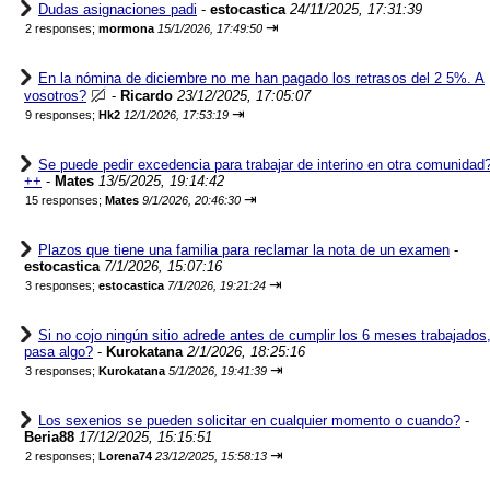
Dudas asignaciones padi
-
estocastica
24/11/2025, 17:31:39
⇥
2 responses;
mormona
15/1/2026, 17:49:50
En la nómina de diciembre no me han pagado los retrasos del 2 5%. A
vosotros?
-
Ricardo
23/12/2025, 17:05:07
⇥
9 responses;
Hk2
12/1/2026, 17:53:19
Se puede pedir excedencia para trabajar de interino en otra comunidad
++
-
Mates
13/5/2025, 19:14:42
⇥
15 responses;
Mates
9/1/2026, 20:46:30
Plazos que tiene una familia para reclamar la nota de un examen
-
estocastica
7/1/2026, 15:07:16
⇥
3 responses;
estocastica
7/1/2026, 19:21:24
Si no cojo ningún sitio adrede antes de cumplir los 6 meses trabajados
pasa algo?
-
Kurokatana
2/1/2026, 18:25:16
⇥
3 responses;
Kurokatana
5/1/2026, 19:41:39
Los sexenios se pueden solicitar en cualquier momento o cuando?
-
Beria88
17/12/2025, 15:15:51
⇥
2 responses;
Lorena74
23/12/2025, 15:58:13