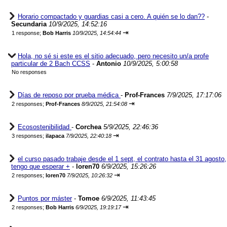
Horario compactado y guardias casi a cero. A quién se lo dan??
-
Secundaria
10/9/2025, 14:52:16
⇥
1 response;
Bob Harris
10/9/2025, 14:54:44
Hola, no sé si este es el sitio adecuado, pero necesito un/a profe
particular de 2 Bach CCSS
-
Antonio
10/9/2025, 5:00:58
No responses
Días de reposo por prueba médica
-
Prof-Frances
7/9/2025, 17:17:06
⇥
2 responses;
Prof-Frances
8/9/2025, 21:54:08
Ecosostenibilidad
-
Corchea
5/9/2025, 22:46:36
⇥
3 responses;
ilapaca
7/9/2025, 22:40:18
el curso pasado trabaje desde el 1 sept, el contrato hasta el 31 agosto,
tengo que esperar +
-
loren70
6/9/2025, 15:26:26
⇥
2 responses;
loren70
7/9/2025, 10:26:32
Puntos por máster
-
Tomoe
6/9/2025, 11:43:45
⇥
2 responses;
Bob Harris
6/9/2025, 19:19:17