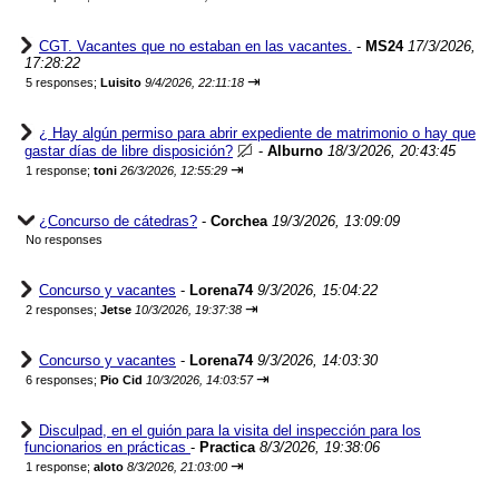
CGT. Vacantes que no estaban en las vacantes.
-
MS24
17/3/2026,
17:28:22
⇥
5 responses;
Luisito
9/4/2026, 22:11:18
¿ Hay algún permiso para abrir expediente de matrimonio o hay que
gastar días de libre disposición?
-
Alburno
18/3/2026, 20:43:45
⇥
1 response;
toni
26/3/2026, 12:55:29
¿Concurso de cátedras?
-
Corchea
19/3/2026, 13:09:09
No responses
Concurso y vacantes
-
Lorena74
9/3/2026, 15:04:22
⇥
2 responses;
Jetse
10/3/2026, 19:37:38
Concurso y vacantes
-
Lorena74
9/3/2026, 14:03:30
⇥
6 responses;
Pio Cid
10/3/2026, 14:03:57
Disculpad, en el guión para la visita del inspección para los
funcionarios en prácticas
-
Practica
8/3/2026, 19:38:06
⇥
1 response;
aloto
8/3/2026, 21:03:00