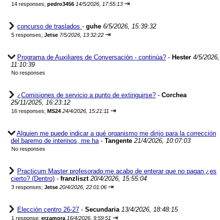
⇥
14 responses;
pedro3456
14/5/2026, 17:55:13
concurso de traslados
-
guhe
6/5/2026, 15:39:32
⇥
5 responses;
Jetse
7/5/2026, 13:32:22
Programa de Auxiliares de Conversación - continúa?
-
Hester
4/5/2026,
11:10:39
No responses
¿Comisiones de servicio a punto de extinguirse?
-
Corchea
25/11/2025, 16:23:12
⇥
16 responses;
MS24
24/4/2026, 15:21:11
Alguien me puede indicar a qué organismo me dirijo para la corrección
del baremo de interinos, me ha
-
Tangente
21/4/2026, 10:07:03
No responses
Practicum Master profesorado:me acabo de enterar que no pagan ¿es
cierto? (Dentro)
-
franzliszt
20/4/2026, 15:55:04
⇥
3 responses;
Jetse
20/4/2026, 22:01:06
Elección centro 26-27
-
Secundaria
13/4/2026, 18:48:15
⇥
1 response;
erzamora
16/4/2026, 9:59:51