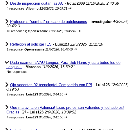
Desde inspección quitan las AC
-
tictac2009
11/10/2025, 2:40:39
⇥
4 responses;
Alburno
12/6/2026, 10:09:21
Profesores "sombra" en caso de autolesiones
-
investigator
4/3/2026,
20:46:11
⇥
10 responses;
Opensesame
11/6/2026, 16:49:42
Reflexión al solicitar IES
-
Luis123
22/5/2026, 11:11:10
⇥
1 response;
Opensesame
11/6/2026, 16:47:09
Duda examen EVAU Lengua. Para Bob Harris y para todos los de
Lengua...
-
Marcoss
11/6/2026, 13:39:21
No responses
Ojo vacantes 02 tecnología! Compartido con FP!
-
Luis123
12/9/2025,
8:19:53
⇥
2 responses;
Luis123
8/6/2026, 8:44:16
Qué maravilla en Valencia! Esos profes son valientes y luchadores!
Gracias!
-
Luis123
2/6/2026, 13:39:52
⇥
4 responses;
Luis123
8/6/2026, 8:41:50