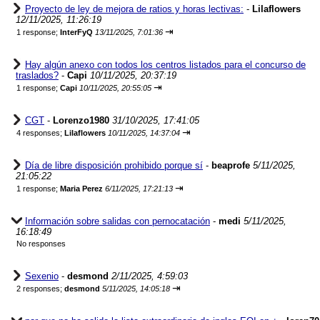
Proyecto de ley de mejora de ratios y horas lectivas:
-
Lilaflowers
12/11/2025, 11:26:19
⇥
1 response;
InterFyQ
13/11/2025, 7:01:36
Hay algún anexo con todos los centros listados para el concurso de
traslados?
-
Capi
10/11/2025, 20:37:19
⇥
1 response;
Capi
10/11/2025, 20:55:05
CGT
-
Lorenzo1980
31/10/2025, 17:41:05
⇥
4 responses;
Lilaflowers
10/11/2025, 14:37:04
Día de libre disposición prohibido porque sí
-
beaprofe
5/11/2025,
21:05:22
⇥
1 response;
Maria Perez
6/11/2025, 17:21:13
Información sobre salidas con pernocatación
-
medi
5/11/2025,
16:18:49
No responses
Sexenio
-
desmond
2/11/2025, 4:59:03
⇥
2 responses;
desmond
5/11/2025, 14:05:18