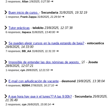
⇥
2 responses;
Allan
1/9/2025, 0:27:58
Buen inicio de curso.
-
Secundaria
31/8/2025, 19:32:19
⇥
1 response;
Frank Zappa
31/8/2025, 21:29:54
Tutor prácticas
-
telekito
23/8/2025, 12:37:38
⇥
6 responses;
ilapaca
31/8/2025, 13:40:00
Se pueden elegir cursos en la rueda estando de baja?
-
estocastica
29/8/2025, 14:33:00
⇥
7 responses;
BB_AA
31/8/2025, 11:31:33
Imposible de entender las dos nóminas de agosto.
-
Josete
28/8/2025, 12:07:21
⇥
1 response;
cyn
28/8/2025, 12:21:53
E-mail con adjudicación de vacante
-
desmond
19/8/2025, 13:38:04
⇥
4 responses;
M2004
27/8/2025, 16:17:10
A que hora hay que ir el lunes?? A las 9:00h?
-
Secundaria
25/8/2025,
21:35:49
⇥
2 responses;
cyn
26/8/2025, 15:00:14