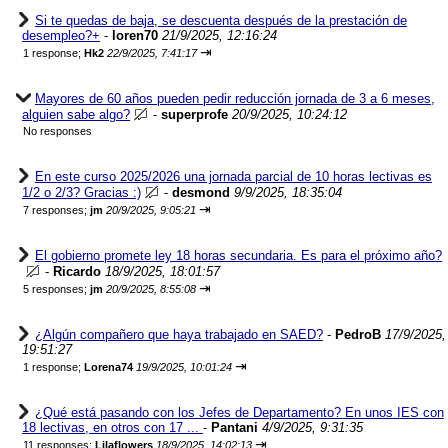
Si te quedas de baja, se descuenta después de la prestación de
desempleo?+
-
loren70
21/9/2025, 12:16:24
⇥
1 response;
Hk2
22/9/2025, 7:41:17
Mayores de 60 años pueden pedir reducción jornada de 3 a 6 meses,
alguien sabe algo?
-
superprofe
20/9/2025, 10:24:12
No responses
En este curso 2025/2026 una jornada parcial de 10 horas lectivas es
1/2 o 2/3? Gracias :)
-
desmond
9/9/2025, 18:35:04
⇥
7 responses;
jm
20/9/2025, 9:05:21
El gobierno promete ley 18 horas secundaria. Es para el próximo año?
-
Ricardo
18/9/2025, 18:01:57
⇥
5 responses;
jm
20/9/2025, 8:55:08
¿Algún compañero que haya trabajado en SAED?
-
PedroB
17/9/2025,
19:51:27
⇥
1 response;
Lorena74
19/9/2025, 10:01:24
¿Qué está pasando con los Jefes de Departamento? En unos IES con
18 lectivas, en otros con 17 ...
-
Pantani
4/9/2025, 9:31:35
⇥
11 responses;
Lilaflowers
18/9/2025, 14:02:13