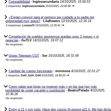
Compatibilidad
-
Inglessecundaria
14/10/2025, 15:56:53
⇥
2 responses;
Inglessecundaria
15/10/2025, 23:06:58
¿Exigen convivir para el permiso por cuidado a tu padre por
enfermedad muy grave?
-
Lilaflowers
12/10/2025, 12:16:14
⇥
3 responses;
Lorena74
15/10/2025, 12:35:41
Congelación de sueldos,apostemos:quedan unos 2 meses y ni
negocian
-
GuTLV
14/10/2025, 19:07:12
No responses
Grupo Telegram CGT
-
Ser
10/10/2025, 18:31:58
No responses
Cambiar de cuerpo funcionario
-
mormona
4/10/2025, 22:01:27
⇥
1 response;
GeH_GeH_GeH
6/10/2025, 16:40:20
Como saber que listas se mueven más y en las que hay más
posibiidad de coger vacante o sustitución
-
BeatrizPelado
4/10/2025,
10:36:26
No responses
Estoy a 21 y soy tutor. Hace dos cursos tb estuve a21 h. Me han dich