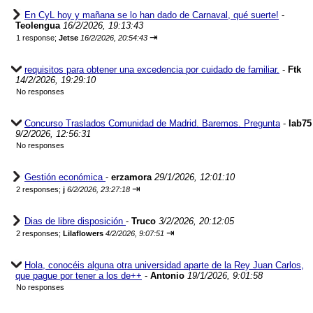
En CyL hoy y mañana se lo han dado de Carnaval, qué suerte!
-
Teolengua
16/2/2026, 19:13:43
⇥
1 response;
Jetse
16/2/2026, 20:54:43
requisitos para obtener una excedencia por cuidado de familiar.
-
Ftk
14/2/2026, 19:29:10
No responses
Concurso Traslados Comunidad de Madrid. Baremos. Pregunta
-
lab75
9/2/2026, 12:56:31
No responses
Gestión económica
-
erzamora
29/1/2026, 12:01:10
⇥
2 responses;
j
6/2/2026, 23:27:18
Dias de libre disposición
-
Truco
3/2/2026, 20:12:05
⇥
2 responses;
Lilaflowers
4/2/2026, 9:07:51
Hola, conocéis alguna otra universidad aparte de la Rey Juan Carlos,
que pague por tener a los de++
-
Antonio
19/1/2026, 9:01:58
No responses