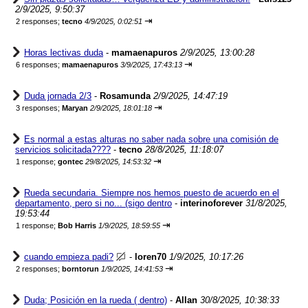
2/9/2025, 9:50:37
⇥
2 responses;
tecno
4/9/2025, 0:02:51
Horas lectivas duda
-
mamaenapuros
2/9/2025, 13:00:28
⇥
6 responses;
mamaenapuros
3/9/2025, 17:43:13
Duda jornada 2/3
-
Rosamunda
2/9/2025, 14:47:19
⇥
3 responses;
Maryan
2/9/2025, 18:01:18
Es normal a estas alturas no saber nada sobre una comisión de
servicios solicitada????
-
tecno
28/8/2025, 11:18:07
⇥
1 response;
gontec
29/8/2025, 14:53:32
Rueda secundaria. Siempre nos hemos puesto de acuerdo en el
departamento, pero si no... (sigo dentro
-
interinoforever
31/8/2025,
19:53:44
⇥
1 response;
Bob Harris
1/9/2025, 18:59:55
cuando empieza padi?
-
loren70
1/9/2025, 10:17:26
⇥
2 responses;
borntorun
1/9/2025, 14:41:53
Duda; Posición en la rueda ( dentro)
-
Allan
30/8/2025, 10:38:33