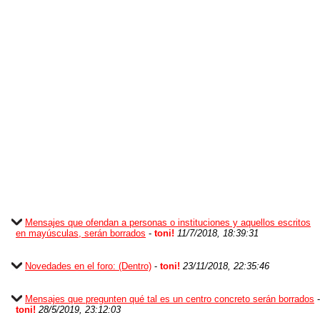
Mensajes que ofendan a personas o instituciones y aquellos escritos
en mayúsculas, serán borrados
-
toni!
11/7/2018, 18:39:31
Novedades en el foro: (Dentro)
-
toni!
23/11/2018, 22:35:46
Mensajes que pregunten qué tal es un centro concreto serán borrados
-
toni!
28/5/2019, 23:12:03