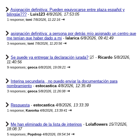
Asignación definitiva: Pueden equivocarse entre plaza español y
bilingüe???
-
Luis123
4/8/2026, 17:53:05
⇥
1 response;
toni
7/8/2026, 11:22:16
asignación definitiva: a persona por detrás mío asignado un centro que
me tenían que haber dado a mi
-
lalarica
6/8/2026, 09:41:49
⇥
3 responses;
toni
7/8/2026, 11:20:56
Se puede ya entregar la declaración jurada?
-
Ricardo
5/8/2026,
11:40:56
⇥
9 responses;
geoca
6/8/2026, 19:09:21
Interina secundaria , no puedo enviar la documentación para
nombramiento
-
estocastica
4/8/2026, 12:35:49
⇥
3 responses;
geoca
5/8/2026, 11:26:08
Respuesta
-
estocastica
4/8/2026, 13:33:39
⇥
1 response;
Kavorka
4/8/2026, 13:39:41
Me han eliminado de la lista de interinos
-
Lolaflowers
15/7/2026,
18:08:37
⇥
5 responses;
Popdrop
4/8/2026, 09:54:34