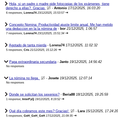
Hola, si un padre o madre pide fotocopias de los exámenes, tiene
derecho a ellas?. Gracias
-
Antonio
17/12/2025, 16:03:20
⇥
6 responses;
Lorena74
23/12/2025, 15:53:57
Concepto Nomina: Productividad ajuste limite anual. Me han metido
una deduccion en la la nómina de
-
bor
21/12/2025, 1:06:57
⇥
7 responses;
Lorena74
23/12/2025, 15:51:34
Agotado de tanta mierda
-
Lorena74
17/12/2025, 11:02:32
⇥
5 responses;
Cris
21/12/2025, 15:12:26
Paga extraordinaria secundaria
-
Janto
19/12/2025, 14:56:42
No responses
La nómina no llega.
-
Josete
19/12/2025, 12:07:14
No responses
Donde se solicitan los sexenios?
-
Beria88
18/12/2025, 19:25:59
⇥
1 response;
InterFyQ
19/12/2025, 8:19:52
Qué día cobramos este mes? Gracias!
-
Lara
15/12/2025, 17:24:20
⇥
5 responses;
GeH_GeH_GeH
17/12/2025, 21:09:35