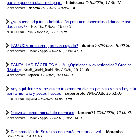
que se puede reclamar el pago.
-
Intetecma
2/10/2025, 17:48:37
⇥
2 responses;
Ricardo
2/10/2025, 20:09:28
¿se puede adquirir la habilitación para una especialidad dando clase
dos años??
-
Ftk
15/9/2025, 10:06:01
⇥
4 responses;
Ftk
2/10/2025, 11:27:16
PAU UCM ordinaria, ¿os han pagado?
-
dubito
27/9/2025, 10:00:30
⇥
2 responses;
Frank Zappa
1/10/2025, 13:47:47
PANTALLAS TÁCTILES AULA. ¿Opiniones y experiencias? Gracias.
(Dentro)
-
GeH_GeH_GeH
29/9/2025, 18:44:36
⇥
4 responses;
ilapaca
30/9/2025, 20:00:46
Voy a jubilarme y me quiero informar en clases pasivas y solo hay cita
por la msñana y pocos huecos
-
superprofe
29/9/2025, 15:31:06
⇥
1 response;
ilapaca
30/9/2025, 19:58:01
Nuevo acuerdo manual de permisos
-
Lorena74
30/9/2025, 12:09:35
⇥
2 responses;
Frank Zappa
30/9/2025, 18:26:14
Reclamación de Sexenios con carácter retroactivo!!
-
Morenita
30/9/2025, 14:14:53