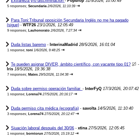
Extrañeza y/o discriminación
-
Popdrop
31/5/2026, 10:00:49
⇥
5 responses;
Secundaria
2/6/2026, 11:10:39
Para Toni:Tribunal oposición Secundaria Inglés no me ha pagado
(sigue)
-
WTF26
23/1/2026, 12:05:49
⇥
9 responses;
Lauhonorato
2/6/2026, 7:27:34
Duda listas baremo
-
InterinaMadrid
28/5/2026, 16:01:04
⇥
1 response;
toni
1/6/2026, 9:48:25
Te pueden asignar DIVER, ámbito científico, con vacante tipo 01?
-
Iris
18/5/2026, 19:36:38
⇥
7 responses;
Mates
29/5/2026, 11:04:38
Duda sobre permiso operación familiar.
-
InterFyQ
17/3/2026, 20:07:42
⇥
1 response;
Lorena74
27/5/2026, 20:16:17
Duda permiso cita médica (ecografía)
-
savolta
14/5/2026, 11:10:40
⇥
3 responses;
Lorena74
27/5/2026, 20:12:47
Siuación laboral después del 30/06
-
xtina
27/5/2026, 12:05:45
⇥
1 response;
borntorun
27/5/2026, 15:19:12