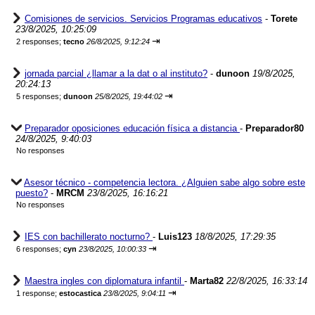
Comisiones de servicios. Servicios Programas educativos
-
Torete
23/8/2025, 10:25:09
⇥
2 responses;
tecno
26/8/2025, 9:12:24
jornada parcial ¿llamar a la dat o al instituto?
-
dunoon
19/8/2025,
20:24:13
⇥
5 responses;
dunoon
25/8/2025, 19:44:02
Preparador oposiciones educación física a distancia
-
Preparador80
24/8/2025, 9:40:03
No responses
Asesor técnico - competencia lectora. ¿Alguien sabe algo sobre este
puesto?
-
MRCM
23/8/2025, 16:16:21
No responses
IES con bachillerato nocturno?
-
Luis123
18/8/2025, 17:29:35
⇥
6 responses;
cyn
23/8/2025, 10:00:33
Maestra ingles con diplomatura infantil
-
Marta82
22/8/2025, 16:33:14
⇥
1 response;
estocastica
23/8/2025, 9:04:11