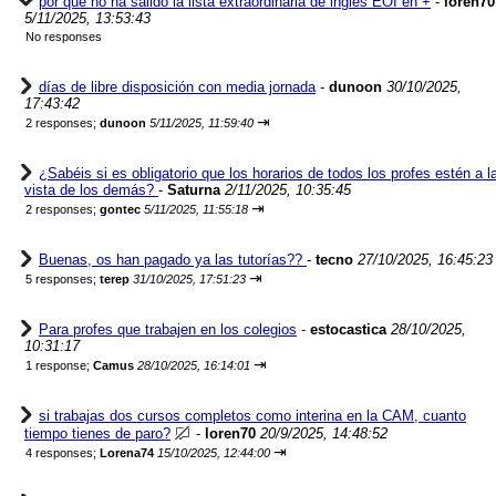
por que no ha salido la lista extraordinaria de ingles EOI en +
-
loren70
5/11/2025, 13:53:43
No responses
días de libre disposición con media jornada
-
dunoon
30/10/2025,
17:43:42
⇥
2 responses;
dunoon
5/11/2025, 11:59:40
¿Sabéis si es obligatorio que los horarios de todos los profes estén a l
vista de los demás?
-
Saturna
2/11/2025, 10:35:45
⇥
2 responses;
gontec
5/11/2025, 11:55:18
Buenas, os han pagado ya las tutorías??
-
tecno
27/10/2025, 16:45:23
⇥
5 responses;
terep
31/10/2025, 17:51:23
Para profes que trabajen en los colegios
-
estocastica
28/10/2025,
10:31:17
⇥
1 response;
Camus
28/10/2025, 16:14:01
si trabajas dos cursos completos como interina en la CAM, cuanto
tiempo tienes de paro?
-
loren70
20/9/2025, 14:48:52
⇥
4 responses;
Lorena74
15/10/2025, 12:44:00