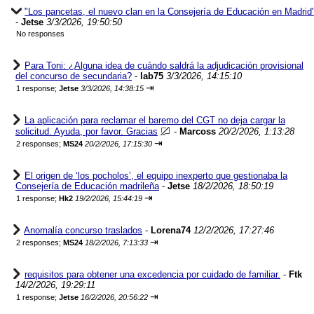
"Los pancetas, el nuevo clan en la Consejería de Educación en Madrid
-
Jetse
3/3/2026, 19:50:50
No responses
Para Toni: ¿Alguna idea de cuándo saldrá la adjudicación provisional
del concurso de secundaria?
-
lab75
3/3/2026, 14:15:10
⇥
1 response;
Jetse
3/3/2026, 14:38:15
La aplicación para reclamar el baremo del CGT no deja cargar la
solicitud. Ayuda, por favor. Gracias
-
Marcoss
20/2/2026, 1:13:28
⇥
2 responses;
MS24
20/2/2026, 17:15:30
El origen de ‘los pocholos’, el equipo inexperto que gestionaba la
Consejería de Educación madrileña
-
Jetse
18/2/2026, 18:50:19
⇥
1 response;
Hk2
19/2/2026, 15:44:19
Anomalía concurso traslados
-
Lorena74
12/2/2026, 17:27:46
⇥
2 responses;
MS24
18/2/2026, 7:13:33
requisitos para obtener una excedencia por cuidado de familiar.
-
Ftk
14/2/2026, 19:29:11
⇥
1 response;
Jetse
16/2/2026, 20:56:22