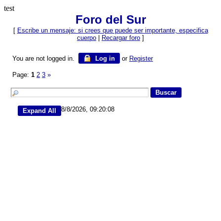
test
Foro del Sur
[
Escribe un mensaje: si crees que puede ser importante, especifica
cuerpo
|
Recargar foro
]
You are not logged in.
Log in
or
Register
Page:
1
2
3
»
8/8/2026, 09:20:08