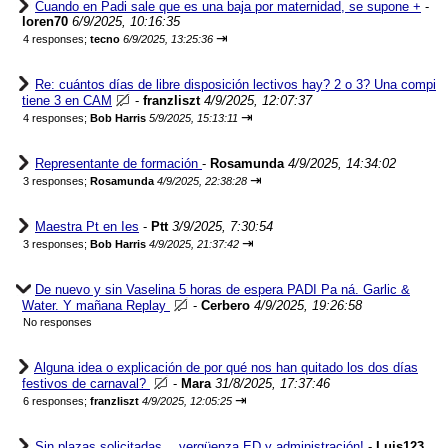
Cuando en Padi sale que es una baja por maternidad, se supone +
-
loren70
6/9/2025, 10:16:35
⇥
4 responses;
tecno
6/9/2025, 13:25:36
Re: cuántos días de libre disposición lectivos hay? 2 o 3? Una compi
tiene 3 en CAM
-
franzliszt
4/9/2025, 12:07:37
⇥
4 responses;
Bob Harris
5/9/2025, 15:13:11
Representante de formación
-
Rosamunda
4/9/2025, 14:34:02
⇥
3 responses;
Rosamunda
4/9/2025, 22:38:28
Maestra Pt en Ies
-
Ptt
3/9/2025, 7:30:54
⇥
3 responses;
Bob Harris
4/9/2025, 21:37:42
De nuevo y sin Vaselina 5 horas de espera PADI Pa ná. Garlic &
Water. Y mañana Replay
-
Cerbero
4/9/2025, 19:26:58
No responses
Alguna idea o explicación de por qué nos han quitado los dos días
festivos de carnaval?
-
Mara
31/8/2025, 17:37:46
⇥
6 responses;
franzliszt
4/9/2025, 12:05:25
Sin plazas solicitadas… vergüenza ED y administración!
-
Luis123