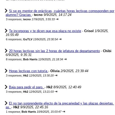
Si se es mentor de prácticas, cuántas horas lectivas corresponden por
alumno? Gracias
-
tecno
9/9/2025, 14:17:24
⇥
3 responses;
tecno
17/9/2025, 3:55:33
Te incorporas y te dicen que esa plaza no existe
-
Crisol
1/9/2025,
16:55:49
⇥
6 responses;
GuTLV
13/9/2025, 23:30:54
20 horas lectivas sin las 2 horas de jefatura de departamento
-
Chibi
6/9/2025, 9:35:31
⇥
8 responses;
Bob Harris
12/9/2025, 21:18:34
Horas lectivas con tutoría
-
Olivia
2/9/2025, 23:39:44
⇥
3 responses;
Hk2
12/9/2025, 13:30:20
Baja para pedir el paro.
-
Hk2
8/9/2025, 12:40:49
⇥
3 responses;
Hk2
12/9/2025, 13:21:03
El no tan sorprendente efecto de la precariedad y las plazas desiertas.
as.
-
Hk2
9/9/2025, 22:45:16
⇥
1 response;
Bob Harris
10/9/2025, 15:03:47