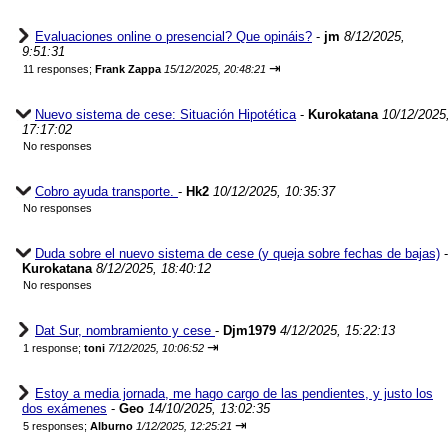
Evaluaciones online o presencial? Que opináis?
-
jm
8/12/2025,
9:51:31
⇥
11 responses;
Frank Zappa
15/12/2025, 20:48:21
Nuevo sistema de cese: Situación Hipotética
-
Kurokatana
10/12/2025
17:17:02
No responses
Cobro ayuda transporte.
-
Hk2
10/12/2025, 10:35:37
No responses
Duda sobre el nuevo sistema de cese (y queja sobre fechas de bajas)
-
Kurokatana
8/12/2025, 18:40:12
No responses
Dat Sur, nombramiento y cese
-
Djm1979
4/12/2025, 15:22:13
⇥
1 response;
toni
7/12/2025, 10:06:52
Estoy a media jornada, me hago cargo de las pendientes, y justo los
dos exámenes
-
Geo
14/10/2025, 13:02:35
⇥
5 responses;
Alburno
1/12/2025, 12:25:21