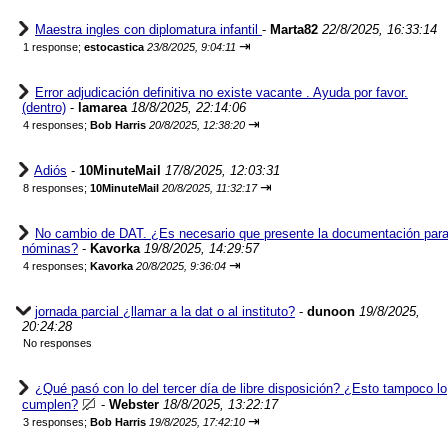
Maestra ingles con diplomatura infantil
-
Marta82
22/8/2025, 16:33:14
⇥
1 response;
estocastica
23/8/2025, 9:04:11
Error adjudicación definitiva no existe vacante . Ayuda por favor.
(dentro)
-
lamarea
18/8/2025, 22:14:06
⇥
4 responses;
Bob Harris
20/8/2025, 12:38:20
Adiós
-
10MinuteMail
17/8/2025, 12:03:31
⇥
8 responses;
10MinuteMail
20/8/2025, 11:32:17
No cambio de DAT. ¿Es necesario que presente la documentación par
nóminas?
-
Kavorka
19/8/2025, 14:29:57
⇥
4 responses;
Kavorka
20/8/2025, 9:36:04
jornada parcial ¿llamar a la dat o al instituto?
-
dunoon
19/8/2025,
20:24:28
No responses
¿Qué pasó con lo del tercer día de libre disposición? ¿Esto tampoco lo
cumplen?
-
Webster
18/8/2025, 13:22:17
⇥
3 responses;
Bob Harris
19/8/2025, 17:42:10