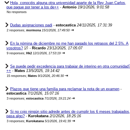
Hola, conocéis alguna otra universidad aparte de la Rey Juan Carlos,
que pague por tener a los de++
-
Antonio
19/1/2026, 9:01:58
No responses
Dudas asignaciones padi
-
estocastica
24/11/2025, 17:31:39
⇥
2 responses;
mormona
15/1/2026, 17:49:50
En la nómina de diciembre no me han pagado los retrasos del 2 5%. A
vosotros?
-
Ricardo
23/12/2025, 17:05:07
⇥
9 responses;
Hk2
12/1/2026, 17:53:19
Se puede pedir excedencia para trabajar de interino en otra comunidad
++
-
Mates
13/5/2025, 19:14:42
⇥
15 responses;
Mates
9/1/2026, 20:46:30
Plazos que tiene una familia para reclamar la nota de un examen
-
estocastica
7/1/2026, 15:07:16
⇥
3 responses;
estocastica
7/1/2026, 19:21:24
Si no cojo ningún sitio adrede antes de cumplir los 6 meses trabajados
pasa algo?
-
Kurokatana
2/1/2026, 18:25:16
⇥
3 responses;
Kurokatana
5/1/2026, 19:41:39