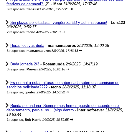
festivos de carnaval?
-
Mara
31/8/2025, 17:37:46
⇥
6 responses;
franzliszt
4/9/2025, 12:05:25
Sin plazas solicitadas… vergüenza ED y administración!
-
Luis123
2/9/2025, 9:50:37
⇥
2 responses;
tecno
4/9/2025, 0:02:51
Horas lectivas duda
-
mamaenapuros
2/9/2025, 13:00:28
⇥
6 responses;
mamaenapuros
3/9/2025, 17:43:13
Duda jornada 2/3
-
Rosamunda
2/9/2025, 14:47:19
⇥
3 responses;
Maryan
2/9/2025, 18:01:18
Es normal a estas alturas no saber nada sobre una comisión de
servicios solicitada????
-
tecno
28/8/2025, 11:18:07
⇥
1 response;
gontec
29/8/2025, 14:53:32
Rueda secundaria. Siempre nos hemos puesto de acuerdo en el
departamento, pero si no... (sigo dentro
-
interinoforever
31/8/2025,
19:53:44
⇥
1 response;
Bob Harris
1/9/2025, 18:59:55