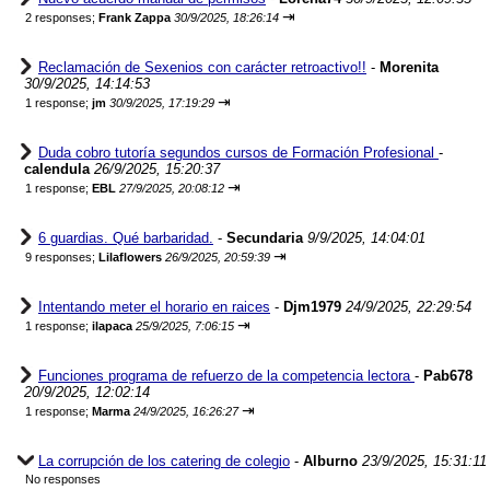
⇥
2 responses;
Frank Zappa
30/9/2025, 18:26:14
Reclamación de Sexenios con carácter retroactivo!!
-
Morenita
30/9/2025, 14:14:53
⇥
1 response;
jm
30/9/2025, 17:19:29
Duda cobro tutoría segundos cursos de Formación Profesional
-
calendula
26/9/2025, 15:20:37
⇥
1 response;
EBL
27/9/2025, 20:08:12
6 guardias. Qué barbaridad.
-
Secundaria
9/9/2025, 14:04:01
⇥
9 responses;
Lilaflowers
26/9/2025, 20:59:39
Intentando meter el horario en raices
-
Djm1979
24/9/2025, 22:29:54
⇥
1 response;
ilapaca
25/9/2025, 7:06:15
Funciones programa de refuerzo de la competencia lectora
-
Pab678
20/9/2025, 12:02:14
⇥
1 response;
Marma
24/9/2025, 16:26:27
La corrupción de los catering de colegio
-
Alburno
23/9/2025, 15:31:11
No responses