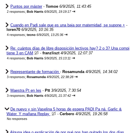
Puntos por máster
-
Tomoe
6/9/2025, 11:43:45
⇥
2 responses;
Bob Harris
6/9/2025, 19:19:17
Cuando en Padi sale que es una baja por maternidad, se supone +
-
loren70
6/9/2025, 10:16:35
⇥
4 responses;
tecno
6/9/2025, 13:25:36
Re: cuántos días de libre disposición lectivos hay? 2 o 3? Una compi
tiene 3 en CAM
-
franzliszt
4/9/2025, 12:07:37
⇥
4 responses;
Bob Harris
5/9/2025, 15:13:11
Representante de formación
-
Rosamunda
4/9/2025, 14:34:02
⇥
3 responses;
Rosamunda
4/9/2025, 22:38:28
Maestra Pt en Ies
-
Ptt
3/9/2025, 7:30:54
⇥
3 responses;
Bob Harris
4/9/2025, 21:37:42
De nuevo y sin Vaselina 5 horas de espera PADI Pa ná. Garlic &
Water. Y mañana Replay
-
Cerbero
4/9/2025, 19:26:58
No responses
Alguna idea o explicación de por qué nos han quitado los dos días