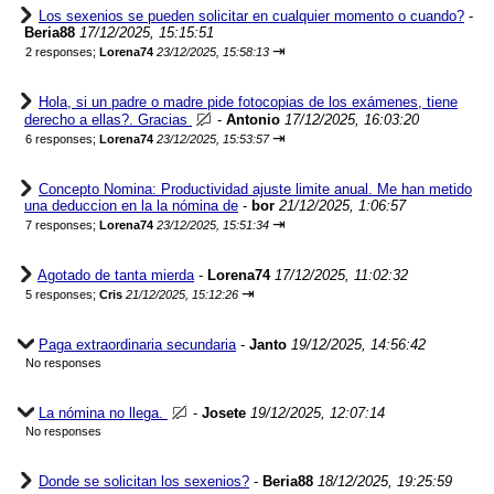
Los sexenios se pueden solicitar en cualquier momento o cuando?
-
Beria88
17/12/2025, 15:15:51
⇥
2 responses;
Lorena74
23/12/2025, 15:58:13
Hola, si un padre o madre pide fotocopias de los exámenes, tiene
derecho a ellas?. Gracias
-
Antonio
17/12/2025, 16:03:20
⇥
6 responses;
Lorena74
23/12/2025, 15:53:57
Concepto Nomina: Productividad ajuste limite anual. Me han metido
una deduccion en la la nómina de
-
bor
21/12/2025, 1:06:57
⇥
7 responses;
Lorena74
23/12/2025, 15:51:34
Agotado de tanta mierda
-
Lorena74
17/12/2025, 11:02:32
⇥
5 responses;
Cris
21/12/2025, 15:12:26
Paga extraordinaria secundaria
-
Janto
19/12/2025, 14:56:42
No responses
La nómina no llega.
-
Josete
19/12/2025, 12:07:14
No responses
Donde se solicitan los sexenios?
-
Beria88
18/12/2025, 19:25:59