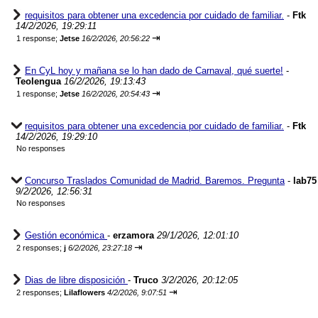
requisitos para obtener una excedencia por cuidado de familiar.
-
Ftk
14/2/2026, 19:29:11
⇥
1 response;
Jetse
16/2/2026, 20:56:22
En CyL hoy y mañana se lo han dado de Carnaval, qué suerte!
-
Teolengua
16/2/2026, 19:13:43
⇥
1 response;
Jetse
16/2/2026, 20:54:43
requisitos para obtener una excedencia por cuidado de familiar.
-
Ftk
14/2/2026, 19:29:10
No responses
Concurso Traslados Comunidad de Madrid. Baremos. Pregunta
-
lab75
9/2/2026, 12:56:31
No responses
Gestión económica
-
erzamora
29/1/2026, 12:01:10
⇥
2 responses;
j
6/2/2026, 23:27:18
Dias de libre disposición
-
Truco
3/2/2026, 20:12:05
⇥
2 responses;
Lilaflowers
4/2/2026, 9:07:51