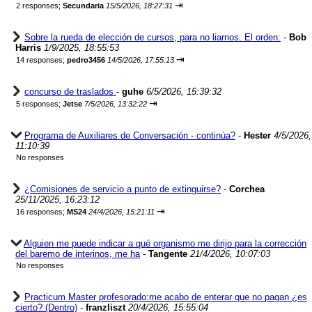
⇥
2 responses;
Secundaria
15/5/2026, 18:27:31
Sobre la rueda de elección de cursos, para no liarnos. El orden:
-
Bob
Harris
1/9/2025, 18:55:53
⇥
14 responses;
pedro3456
14/5/2026, 17:55:13
concurso de traslados
-
guhe
6/5/2026, 15:39:32
⇥
5 responses;
Jetse
7/5/2026, 13:32:22
Programa de Auxiliares de Conversación - continúa?
-
Hester
4/5/2026,
11:10:39
No responses
¿Comisiones de servicio a punto de extinguirse?
-
Corchea
25/11/2025, 16:23:12
⇥
16 responses;
MS24
24/4/2026, 15:21:11
Alguien me puede indicar a qué organismo me dirijo para la corrección
del baremo de interinos, me ha
-
Tangente
21/4/2026, 10:07:03
No responses
Practicum Master profesorado:me acabo de enterar que no pagan ¿es
cierto? (Dentro)
-
franzliszt
20/4/2026, 15:55:04