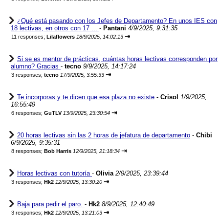
¿Qué está pasando con los Jefes de Departamento? En unos IES con
18 lectivas, en otros con 17 ...
-
Pantani
4/9/2025, 9:31:35
⇥
11 responses;
Lilaflowers
18/9/2025, 14:02:13
Si se es mentor de prácticas, cuántas horas lectivas corresponden por
alumno? Gracias
-
tecno
9/9/2025, 14:17:24
⇥
3 responses;
tecno
17/9/2025, 3:55:33
Te incorporas y te dicen que esa plaza no existe
-
Crisol
1/9/2025,
16:55:49
⇥
6 responses;
GuTLV
13/9/2025, 23:30:54
20 horas lectivas sin las 2 horas de jefatura de departamento
-
Chibi
6/9/2025, 9:35:31
⇥
8 responses;
Bob Harris
12/9/2025, 21:18:34
Horas lectivas con tutoría
-
Olivia
2/9/2025, 23:39:44
⇥
3 responses;
Hk2
12/9/2025, 13:30:20
Baja para pedir el paro.
-
Hk2
8/9/2025, 12:40:49
⇥
3 responses;
Hk2
12/9/2025, 13:21:03