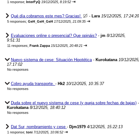
⇥
1 response;
InterFyQ
19/12/2025, 8:19:52
Qué día cobramos este mes? Gracias!
-
Lara
15/12/2025, 17:24:20
⇥
5 responses;
GeH_GeH_GeH
17/12/2025, 21:09:35
Evaluaciones online o presencial? Que opináis?
-
jm
8/12/2025,
9:51:31
⇥
11 responses;
Frank Zappa
15/12/2025, 20:48:21
Nuevo sistema de cese: Situación Hipotética
-
Kurokatana
10/12/2025
17:17:02
No responses
Cobro ayuda transporte.
-
Hk2
10/12/2025, 10:35:37
No responses
Duda sobre el nuevo sistema de cese (y queja sobre fechas de bajas)
-
Kurokatana
8/12/2025, 18:40:12
No responses
Dat Sur, nombramiento y cese
-
Djm1979
4/12/2025, 15:22:13
⇥
1 response;
toni
7/12/2025, 10:06:52