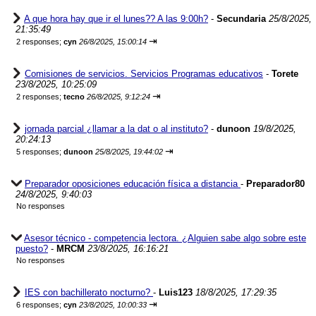
A que hora hay que ir el lunes?? A las 9:00h?
-
Secundaria
25/8/2025,
21:35:49
⇥
2 responses;
cyn
26/8/2025, 15:00:14
Comisiones de servicios. Servicios Programas educativos
-
Torete
23/8/2025, 10:25:09
⇥
2 responses;
tecno
26/8/2025, 9:12:24
jornada parcial ¿llamar a la dat o al instituto?
-
dunoon
19/8/2025,
20:24:13
⇥
5 responses;
dunoon
25/8/2025, 19:44:02
Preparador oposiciones educación física a distancia
-
Preparador80
24/8/2025, 9:40:03
No responses
Asesor técnico - competencia lectora. ¿Alguien sabe algo sobre este
puesto?
-
MRCM
23/8/2025, 16:16:21
No responses
IES con bachillerato nocturno?
-
Luis123
18/8/2025, 17:29:35
⇥
6 responses;
cyn
23/8/2025, 10:00:33