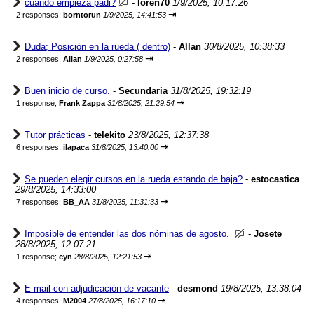
cuando empieza padi?
-
loren70
1/9/2025, 10:17:26
⇥
2 responses;
borntorun
1/9/2025, 14:41:53
Duda; Posición en la rueda ( dentro)
-
Allan
30/8/2025, 10:38:33
⇥
2 responses;
Allan
1/9/2025, 0:27:58
Buen inicio de curso.
-
Secundaria
31/8/2025, 19:32:19
⇥
1 response;
Frank Zappa
31/8/2025, 21:29:54
Tutor prácticas
-
telekito
23/8/2025, 12:37:38
⇥
6 responses;
ilapaca
31/8/2025, 13:40:00
Se pueden elegir cursos en la rueda estando de baja?
-
estocastica
29/8/2025, 14:33:00
⇥
7 responses;
BB_AA
31/8/2025, 11:31:33
Imposible de entender las dos nóminas de agosto.
-
Josete
28/8/2025, 12:07:21
⇥
1 response;
cyn
28/8/2025, 12:21:53
E-mail con adjudicación de vacante
-
desmond
19/8/2025, 13:38:04
⇥
4 responses;
M2004
27/8/2025, 16:17:10