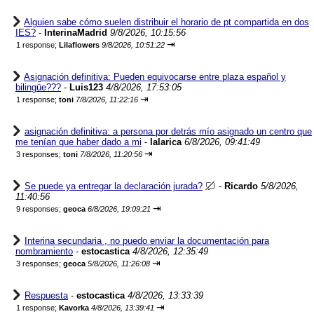
Alguien sabe cómo suelen distribuir el horario de pt compartida en dos
IES?
-
InterinaMadrid
9/8/2026, 10:15:56
⇥
1 response;
Lilaflowers
9/8/2026, 10:51:22
Asignación definitiva: Pueden equivocarse entre plaza español y
bilingüe???
-
Luis123
4/8/2026, 17:53:05
⇥
1 response;
toni
7/8/2026, 11:22:16
asignación definitiva: a persona por detrás mío asignado un centro que
me tenían que haber dado a mi
-
lalarica
6/8/2026, 09:41:49
⇥
3 responses;
toni
7/8/2026, 11:20:56
Se puede ya entregar la declaración jurada?
-
Ricardo
5/8/2026,
11:40:56
⇥
9 responses;
geoca
6/8/2026, 19:09:21
Interina secundaria , no puedo enviar la documentación para
nombramiento
-
estocastica
4/8/2026, 12:35:49
⇥
3 responses;
geoca
5/8/2026, 11:26:08
Respuesta
-
estocastica
4/8/2026, 13:33:39
⇥
1 response;
Kavorka
4/8/2026, 13:39:41