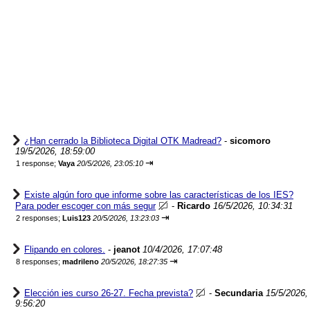
¿Han cerrado la Biblioteca Digital OTK Madread?
-
sicomoro
19/5/2026, 18:59:00
⇥
1 response;
Vaya
20/5/2026, 23:05:10
Existe algún foro que informe sobre las características de los IES?
Para poder escoger con más segur
-
Ricardo
16/5/2026, 10:34:31
⇥
2 responses;
Luis123
20/5/2026, 13:23:03
Flipando en colores.
-
jeanot
10/4/2026, 17:07:48
⇥
8 responses;
madrileno
20/5/2026, 18:27:35
Elección ies curso 26-27. Fecha prevista?
-
Secundaria
15/5/2026,
9:56:20