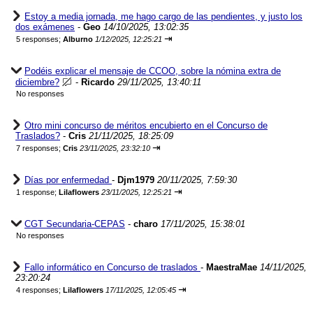
Estoy a media jornada, me hago cargo de las pendientes, y justo los
dos exámenes
-
Geo
14/10/2025, 13:02:35
⇥
5 responses;
Alburno
1/12/2025, 12:25:21
Podéis explicar el mensaje de CCOO, sobre la nómina extra de
diciembre?
-
Ricardo
29/11/2025, 13:40:11
No responses
Otro mini concurso de méritos encubierto en el Concurso de
Traslados?
-
Cris
21/11/2025, 18:25:09
⇥
7 responses;
Cris
23/11/2025, 23:32:10
Días por enfermedad
-
Djm1979
20/11/2025, 7:59:30
⇥
1 response;
Lilaflowers
23/11/2025, 12:25:21
CGT Secundaria-CEPAS
-
charo
17/11/2025, 15:38:01
No responses
Fallo informático en Concurso de traslados
-
MaestraMae
14/11/2025,
23:20:24
⇥
4 responses;
Lilaflowers
17/11/2025, 12:05:45