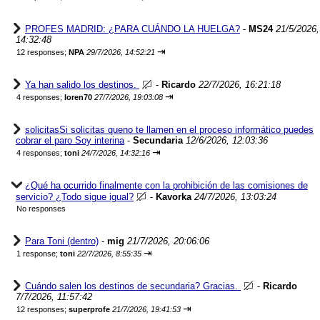
PROFES MADRID: ¿PARA CUÁNDO LA HUELGA?
-
MS24
21/5/2026,
14:32:48
⇥
12 responses;
NPA
29/7/2026, 14:52:21
Ya han salido los destinos.
-
Ricardo
22/7/2026, 16:21:18
⇥
4 responses;
loren70
27/7/2026, 19:03:08
solicitasSi solicitas queno te llamen en el proceso informático puedes
cobrar el paro Soy interina
-
Secundaria
12/6/2026, 12:03:36
⇥
4 responses;
toni
24/7/2026, 14:32:16
¿Qué ha ocurrido finalmente con la prohibición de las comisiones de
servicio? ¿Todo sigue igual?
-
Kavorka
24/7/2026, 13:03:24
No responses
Para Toni (dentro)
-
mig
21/7/2026, 20:06:06
⇥
1 response;
toni
22/7/2026, 8:55:35
Cuándo salen los destinos de secundaria? Gracias.
-
Ricardo
7/7/2026, 11:57:42
⇥
12 responses;
superprofe
21/7/2026, 19:41:53