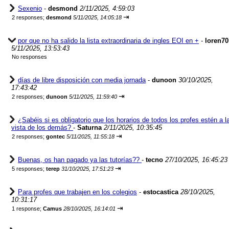
Sexenio
-
desmond
2/11/2025, 4:59:03
⇥
2 responses;
desmond
5/11/2025, 14:05:18
por que no ha salido la lista extraordinaria de ingles EOI en +
-
loren70
5/11/2025, 13:53:43
No responses
días de libre disposición con media jornada
-
dunoon
30/10/2025,
17:43:42
⇥
2 responses;
dunoon
5/11/2025, 11:59:40
¿Sabéis si es obligatorio que los horarios de todos los profes estén a l
vista de los demás?
-
Saturna
2/11/2025, 10:35:45
⇥
2 responses;
gontec
5/11/2025, 11:55:18
Buenas, os han pagado ya las tutorías??
-
tecno
27/10/2025, 16:45:23
⇥
5 responses;
terep
31/10/2025, 17:51:23
Para profes que trabajen en los colegios
-
estocastica
28/10/2025,
10:31:17
⇥
1 response;
Camus
28/10/2025, 16:14:01