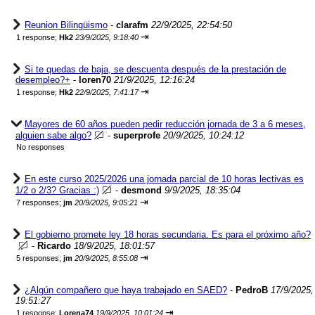
Reunion Bilingüismo
-
clarafm
22/9/2025, 22:54:50
⇥
1 response;
Hk2
23/9/2025, 9:18:40
Si te quedas de baja, se descuenta después de la prestación de
desempleo?+
-
loren70
21/9/2025, 12:16:24
⇥
1 response;
Hk2
22/9/2025, 7:41:17
Mayores de 60 años pueden pedir reducción jornada de 3 a 6 meses,
alguien sabe algo?
-
superprofe
20/9/2025, 10:24:12
No responses
En este curso 2025/2026 una jornada parcial de 10 horas lectivas es
1/2 o 2/3? Gracias :)
-
desmond
9/9/2025, 18:35:04
⇥
7 responses;
jm
20/9/2025, 9:05:21
El gobierno promete ley 18 horas secundaria. Es para el próximo año?
-
Ricardo
18/9/2025, 18:01:57
⇥
5 responses;
jm
20/9/2025, 8:55:08
¿Algún compañero que haya trabajado en SAED?
-
PedroB
17/9/2025,
19:51:27
⇥
1 response;
Lorena74
19/9/2025, 10:01:24