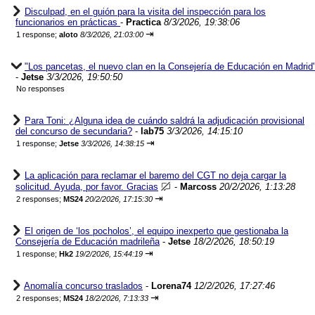
Disculpad, en el guión para la visita del inspección para los
funcionarios en prácticas
-
Practica
8/3/2026, 19:38:06
⇥
1 response;
aloto
8/3/2026, 21:03:00
"Los pancetas, el nuevo clan en la Consejería de Educación en Madrid
-
Jetse
3/3/2026, 19:50:50
No responses
Para Toni: ¿Alguna idea de cuándo saldrá la adjudicación provisional
del concurso de secundaria?
-
lab75
3/3/2026, 14:15:10
⇥
1 response;
Jetse
3/3/2026, 14:38:15
La aplicación para reclamar el baremo del CGT no deja cargar la
solicitud. Ayuda, por favor. Gracias
-
Marcoss
20/2/2026, 1:13:28
⇥
2 responses;
MS24
20/2/2026, 17:15:30
El origen de ‘los pocholos’, el equipo inexperto que gestionaba la
Consejería de Educación madrileña
-
Jetse
18/2/2026, 18:50:19
⇥
1 response;
Hk2
19/2/2026, 15:44:19
Anomalía concurso traslados
-
Lorena74
12/2/2026, 17:27:46
⇥
2 responses;
MS24
18/2/2026, 7:13:33