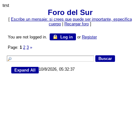
test
Foro del Sur
[
Escribe un mensaje: si crees que puede ser importante, especifica
cuerpo
|
Recargar foro
]
You are not logged in.
Log in
or
Register
Page:
1
2
3
»
10/8/2026, 05:32:37