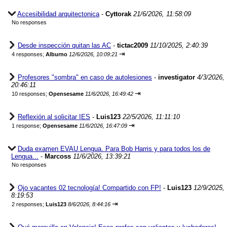
Accesibilidad arquitectonica
-
Cyttorak
21/6/2026, 11:58:09
No responses
Desde inspección quitan las AC
-
tictac2009
11/10/2025, 2:40:39
⇥
4 responses;
Alburno
12/6/2026, 10:09:21
Profesores "sombra" en caso de autolesiones
-
investigator
4/3/2026,
20:46:11
⇥
10 responses;
Opensesame
11/6/2026, 16:49:42
Reflexión al solicitar IES
-
Luis123
22/5/2026, 11:11:10
⇥
1 response;
Opensesame
11/6/2026, 16:47:09
Duda examen EVAU Lengua. Para Bob Harris y para todos los de
Lengua...
-
Marcoss
11/6/2026, 13:39:21
No responses
Ojo vacantes 02 tecnología! Compartido con FP!
-
Luis123
12/9/2025,
8:19:53
⇥
2 responses;
Luis123
8/6/2026, 8:44:16