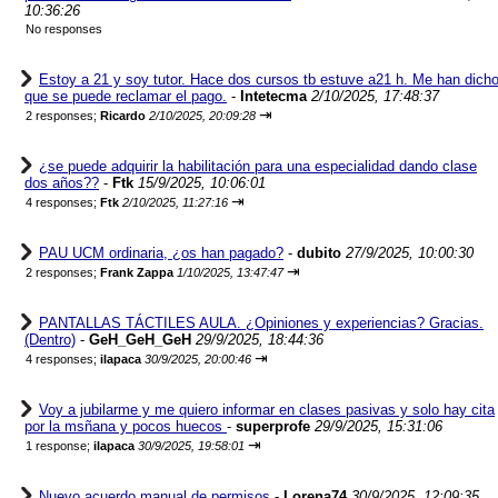
10:36:26
No responses
Estoy a 21 y soy tutor. Hace dos cursos tb estuve a21 h. Me han dich
que se puede reclamar el pago.
-
Intetecma
2/10/2025, 17:48:37
⇥
2 responses;
Ricardo
2/10/2025, 20:09:28
¿se puede adquirir la habilitación para una especialidad dando clase
dos años??
-
Ftk
15/9/2025, 10:06:01
⇥
4 responses;
Ftk
2/10/2025, 11:27:16
PAU UCM ordinaria, ¿os han pagado?
-
dubito
27/9/2025, 10:00:30
⇥
2 responses;
Frank Zappa
1/10/2025, 13:47:47
PANTALLAS TÁCTILES AULA. ¿Opiniones y experiencias? Gracias.
(Dentro)
-
GeH_GeH_GeH
29/9/2025, 18:44:36
⇥
4 responses;
ilapaca
30/9/2025, 20:00:46
Voy a jubilarme y me quiero informar en clases pasivas y solo hay cita
por la msñana y pocos huecos
-
superprofe
29/9/2025, 15:31:06
⇥
1 response;
ilapaca
30/9/2025, 19:58:01
Nuevo acuerdo manual de permisos
-
Lorena74
30/9/2025, 12:09:35