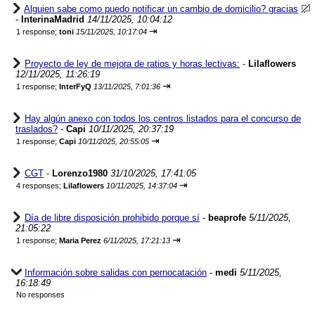
Alguien sabe como puedo notificar un cambio de domicilio? gracias
-
InterinaMadrid
14/11/2025, 10:04:12
⇥
1 response;
toni
15/11/2025, 10:17:04
Proyecto de ley de mejora de ratios y horas lectivas:
-
Lilaflowers
12/11/2025, 11:26:19
⇥
1 response;
InterFyQ
13/11/2025, 7:01:36
Hay algún anexo con todos los centros listados para el concurso de
traslados?
-
Capi
10/11/2025, 20:37:19
⇥
1 response;
Capi
10/11/2025, 20:55:05
CGT
-
Lorenzo1980
31/10/2025, 17:41:05
⇥
4 responses;
Lilaflowers
10/11/2025, 14:37:04
Día de libre disposición prohibido porque sí
-
beaprofe
5/11/2025,
21:05:22
⇥
1 response;
Maria Perez
6/11/2025, 17:21:13
Información sobre salidas con pernocatación
-
medi
5/11/2025,
16:18:49
No responses