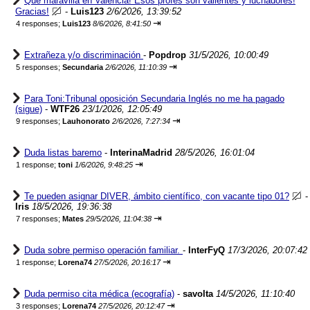
Qué maravilla en Valencia! Esos profes son valientes y luchadores!
Gracias!
-
Luis123
2/6/2026, 13:39:52
⇥
4 responses;
Luis123
8/6/2026, 8:41:50
Extrañeza y/o discriminación
-
Popdrop
31/5/2026, 10:00:49
⇥
5 responses;
Secundaria
2/6/2026, 11:10:39
Para Toni:Tribunal oposición Secundaria Inglés no me ha pagado
(sigue)
-
WTF26
23/1/2026, 12:05:49
⇥
9 responses;
Lauhonorato
2/6/2026, 7:27:34
Duda listas baremo
-
InterinaMadrid
28/5/2026, 16:01:04
⇥
1 response;
toni
1/6/2026, 9:48:25
Te pueden asignar DIVER, ámbito científico, con vacante tipo 01?
-
Iris
18/5/2026, 19:36:38
⇥
7 responses;
Mates
29/5/2026, 11:04:38
Duda sobre permiso operación familiar.
-
InterFyQ
17/3/2026, 20:07:42
⇥
1 response;
Lorena74
27/5/2026, 20:16:17
Duda permiso cita médica (ecografía)
-
savolta
14/5/2026, 11:10:40
⇥
3 responses;
Lorena74
27/5/2026, 20:12:47