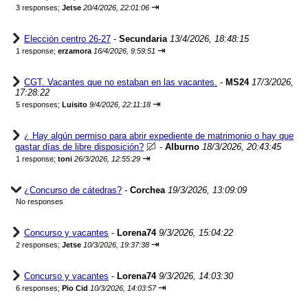
⇥
3 responses;
Jetse
20/4/2026, 22:01:06
Elección centro 26-27
-
Secundaria
13/4/2026, 18:48:15
⇥
1 response;
erzamora
16/4/2026, 9:59:51
CGT. Vacantes que no estaban en las vacantes.
-
MS24
17/3/2026,
17:28:22
⇥
5 responses;
Luisito
9/4/2026, 22:11:18
¿ Hay algún permiso para abrir expediente de matrimonio o hay que
gastar días de libre disposición?
-
Alburno
18/3/2026, 20:43:45
⇥
1 response;
toni
26/3/2026, 12:55:29
¿Concurso de cátedras?
-
Corchea
19/3/2026, 13:09:09
No responses
Concurso y vacantes
-
Lorena74
9/3/2026, 15:04:22
⇥
2 responses;
Jetse
10/3/2026, 19:37:38
Concurso y vacantes
-
Lorena74
9/3/2026, 14:03:30
⇥
6 responses;
Pio Cid
10/3/2026, 14:03:57