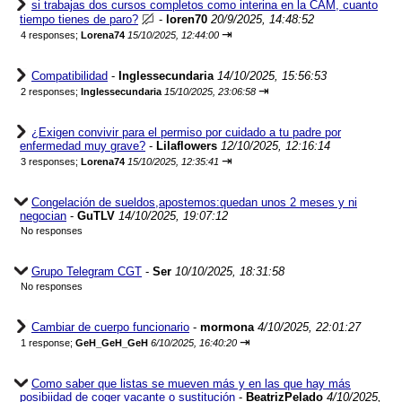
si trabajas dos cursos completos como interina en la CAM, cuanto
tiempo tienes de paro?
-
loren70
20/9/2025, 14:48:52
⇥
4 responses;
Lorena74
15/10/2025, 12:44:00
Compatibilidad
-
Inglessecundaria
14/10/2025, 15:56:53
⇥
2 responses;
Inglessecundaria
15/10/2025, 23:06:58
¿Exigen convivir para el permiso por cuidado a tu padre por
enfermedad muy grave?
-
Lilaflowers
12/10/2025, 12:16:14
⇥
3 responses;
Lorena74
15/10/2025, 12:35:41
Congelación de sueldos,apostemos:quedan unos 2 meses y ni
negocian
-
GuTLV
14/10/2025, 19:07:12
No responses
Grupo Telegram CGT
-
Ser
10/10/2025, 18:31:58
No responses
Cambiar de cuerpo funcionario
-
mormona
4/10/2025, 22:01:27
⇥
1 response;
GeH_GeH_GeH
6/10/2025, 16:40:20
Como saber que listas se mueven más y en las que hay más
posibiidad de coger vacante o sustitución
-
BeatrizPelado
4/10/2025,