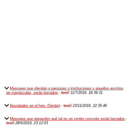
Mensajes que ofendan a personas o instituciones y aquellos escritos
en mayúsculas, serán borrados
-
toni!
11/7/2018, 18:39:31
Novedades en el foro: (Dentro)
-
toni!
23/11/2018, 22:35:46
Mensajes que pregunten qué tal es un centro concreto serán borrados
-
toni!
28/5/2019, 23:12:03