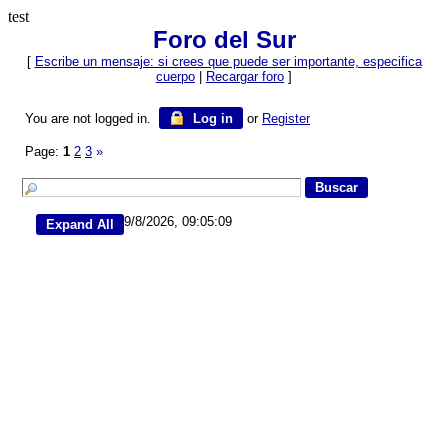
test
Foro del Sur
[
Escribe un mensaje: si crees que puede ser importante, especifica
cuerpo
|
Recargar foro
]
You are not logged in.
Log in
or
Register
Page:
1
2
3
»
9/8/2026, 09:05:09