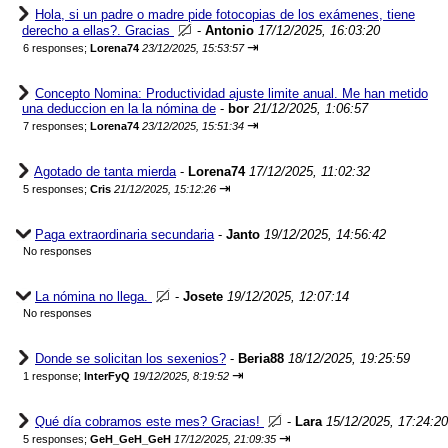
Hola, si un padre o madre pide fotocopias de los exámenes, tiene
derecho a ellas?. Gracias
-
Antonio
17/12/2025, 16:03:20
⇥
6 responses;
Lorena74
23/12/2025, 15:53:57
Concepto Nomina: Productividad ajuste limite anual. Me han metido
una deduccion en la la nómina de
-
bor
21/12/2025, 1:06:57
⇥
7 responses;
Lorena74
23/12/2025, 15:51:34
Agotado de tanta mierda
-
Lorena74
17/12/2025, 11:02:32
⇥
5 responses;
Cris
21/12/2025, 15:12:26
Paga extraordinaria secundaria
-
Janto
19/12/2025, 14:56:42
No responses
La nómina no llega.
-
Josete
19/12/2025, 12:07:14
No responses
Donde se solicitan los sexenios?
-
Beria88
18/12/2025, 19:25:59
⇥
1 response;
InterFyQ
19/12/2025, 8:19:52
Qué día cobramos este mes? Gracias!
-
Lara
15/12/2025, 17:24:20
⇥
5 responses;
GeH_GeH_GeH
17/12/2025, 21:09:35