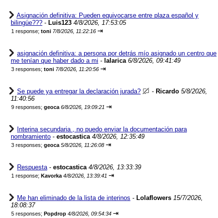
Asignación definitiva: Pueden equivocarse entre plaza español y
bilingüe???
-
Luis123
4/8/2026, 17:53:05
⇥
1 response;
toni
7/8/2026, 11:22:16
asignación definitiva: a persona por detrás mío asignado un centro que
me tenían que haber dado a mi
-
lalarica
6/8/2026, 09:41:49
⇥
3 responses;
toni
7/8/2026, 11:20:56
Se puede ya entregar la declaración jurada?
-
Ricardo
5/8/2026,
11:40:56
⇥
9 responses;
geoca
6/8/2026, 19:09:21
Interina secundaria , no puedo enviar la documentación para
nombramiento
-
estocastica
4/8/2026, 12:35:49
⇥
3 responses;
geoca
5/8/2026, 11:26:08
Respuesta
-
estocastica
4/8/2026, 13:33:39
⇥
1 response;
Kavorka
4/8/2026, 13:39:41
Me han eliminado de la lista de interinos
-
Lolaflowers
15/7/2026,
18:08:37
⇥
5 responses;
Popdrop
4/8/2026, 09:54:34