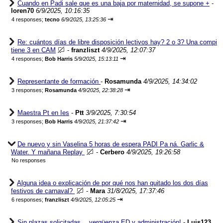
Cuando en Padi sale que es una baja por maternidad, se supone +
-
loren70
6/9/2025, 10:16:35
⇥
4 responses;
tecno
6/9/2025, 13:25:36
Re: cuántos días de libre disposición lectivos hay? 2 o 3? Una compi
tiene 3 en CAM
-
franzliszt
4/9/2025, 12:07:37
⇥
4 responses;
Bob Harris
5/9/2025, 15:13:11
Representante de formación
-
Rosamunda
4/9/2025, 14:34:02
⇥
3 responses;
Rosamunda
4/9/2025, 22:38:28
Maestra Pt en Ies
-
Ptt
3/9/2025, 7:30:54
⇥
3 responses;
Bob Harris
4/9/2025, 21:37:42
De nuevo y sin Vaselina 5 horas de espera PADI Pa ná. Garlic &
Water. Y mañana Replay
-
Cerbero
4/9/2025, 19:26:58
No responses
Alguna idea o explicación de por qué nos han quitado los dos días
festivos de carnaval?
-
Mara
31/8/2025, 17:37:46
⇥
6 responses;
franzliszt
4/9/2025, 12:05:25
Sin plazas solicitadas… vergüenza ED y administración!
-
Luis123