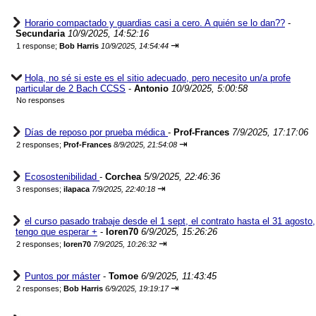
Horario compactado y guardias casi a cero. A quién se lo dan??
-
Secundaria
10/9/2025, 14:52:16
⇥
1 response;
Bob Harris
10/9/2025, 14:54:44
Hola, no sé si este es el sitio adecuado, pero necesito un/a profe
particular de 2 Bach CCSS
-
Antonio
10/9/2025, 5:00:58
No responses
Días de reposo por prueba médica
-
Prof-Frances
7/9/2025, 17:17:06
⇥
2 responses;
Prof-Frances
8/9/2025, 21:54:08
Ecosostenibilidad
-
Corchea
5/9/2025, 22:46:36
⇥
3 responses;
ilapaca
7/9/2025, 22:40:18
el curso pasado trabaje desde el 1 sept, el contrato hasta el 31 agosto,
tengo que esperar +
-
loren70
6/9/2025, 15:26:26
⇥
2 responses;
loren70
7/9/2025, 10:26:32
Puntos por máster
-
Tomoe
6/9/2025, 11:43:45
⇥
2 responses;
Bob Harris
6/9/2025, 19:19:17