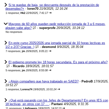
Si te quedas de baja, se descuenta después de la prestación de
desempleo?+
-
loren70
21/9/2025, 12:16:24
⇥
1 response;
Hk2
22/9/2025, 7:41:17
Mayores de 60 años pueden pedir reducción jornada de 3 a 6 meses,
alguien sabe algo?
-
superprofe
20/9/2025, 10:24:12
No responses
En este curso 2025/2026 una jornada parcial de 10 horas lectivas es
1/2 o 2/3? Gracias :)
-
desmond
9/9/2025, 18:35:04
⇥
7 responses;
jm
20/9/2025, 9:05:21
El gobierno promete ley 18 horas secundaria. Es para el próximo año?
-
Ricardo
18/9/2025, 18:01:57
⇥
5 responses;
jm
20/9/2025, 8:55:08
¿Algún compañero que haya trabajado en SAED?
-
PedroB
17/9/2025,
19:51:27
⇥
1 response;
Lorena74
19/9/2025, 10:01:24
¿Qué está pasando con los Jefes de Departamento? En unos IES con
18 lectivas, en otros con 17 ...
-
Pantani
4/9/2025, 9:31:35
⇥
11 responses;
Lilaflowers
18/9/2025, 14:02:13