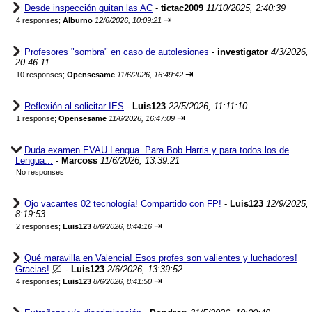
Desde inspección quitan las AC
-
tictac2009
11/10/2025, 2:40:39
⇥
4 responses;
Alburno
12/6/2026, 10:09:21
Profesores "sombra" en caso de autolesiones
-
investigator
4/3/2026,
20:46:11
⇥
10 responses;
Opensesame
11/6/2026, 16:49:42
Reflexión al solicitar IES
-
Luis123
22/5/2026, 11:11:10
⇥
1 response;
Opensesame
11/6/2026, 16:47:09
Duda examen EVAU Lengua. Para Bob Harris y para todos los de
Lengua...
-
Marcoss
11/6/2026, 13:39:21
No responses
Ojo vacantes 02 tecnología! Compartido con FP!
-
Luis123
12/9/2025,
8:19:53
⇥
2 responses;
Luis123
8/6/2026, 8:44:16
Qué maravilla en Valencia! Esos profes son valientes y luchadores!
Gracias!
-
Luis123
2/6/2026, 13:39:52
⇥
4 responses;
Luis123
8/6/2026, 8:41:50