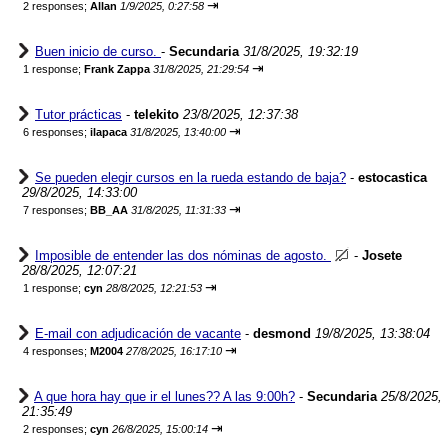
⇥
2 responses;
Allan
1/9/2025, 0:27:58
Buen inicio de curso.
-
Secundaria
31/8/2025, 19:32:19
⇥
1 response;
Frank Zappa
31/8/2025, 21:29:54
Tutor prácticas
-
telekito
23/8/2025, 12:37:38
⇥
6 responses;
ilapaca
31/8/2025, 13:40:00
Se pueden elegir cursos en la rueda estando de baja?
-
estocastica
29/8/2025, 14:33:00
⇥
7 responses;
BB_AA
31/8/2025, 11:31:33
Imposible de entender las dos nóminas de agosto.
-
Josete
28/8/2025, 12:07:21
⇥
1 response;
cyn
28/8/2025, 12:21:53
E-mail con adjudicación de vacante
-
desmond
19/8/2025, 13:38:04
⇥
4 responses;
M2004
27/8/2025, 16:17:10
A que hora hay que ir el lunes?? A las 9:00h?
-
Secundaria
25/8/2025,
21:35:49
⇥
2 responses;
cyn
26/8/2025, 15:00:14