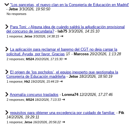
"Los pancetas, el nuevo clan en la Consejería de Educación en Madrid
-
Jetse
3/3/2026, 19:50:50
No responses
Para Toni: ¿Alguna idea de cuándo saldrá la adjudicación provisional
del concurso de secundaria?
-
lab75
3/3/2026, 14:15:10
⇥
1 response;
Jetse
3/3/2026, 14:38:15
La aplicación para reclamar el baremo del CGT no deja cargar la
solicitud. Ayuda, por favor. Gracias
-
Marcoss
20/2/2026, 1:13:28
⇥
2 responses;
MS24
20/2/2026, 17:15:30
El origen de ‘los pocholos’, el equipo inexperto que gestionaba la
Consejería de Educación madrileña
-
Jetse
18/2/2026, 18:50:19
⇥
1 response;
Hk2
19/2/2026, 15:44:19
Anomalía concurso traslados
-
Lorena74
12/2/2026, 17:27:46
⇥
2 responses;
MS24
18/2/2026, 7:13:33
requisitos para obtener una excedencia por cuidado de familiar.
-
Ftk
14/2/2026, 19:29:11
⇥
1 response;
Jetse
16/2/2026, 20:56:22