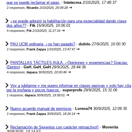
que se puede reclamar el pago.
-
Intetecma
2/10/2025, 17:48:37
⇥
2 responses;
Ricardo
2/10/2025, 20:09:28
¿se puede adquirir la habilitación para una especialidad dando clase
dos años??
-
Ftk
15/9/2025, 10:06:01
⇥
4 responses;
Ftk
2/10/2025, 11:27:16
PAU UCM ordinaria, ¿os han pagado?
-
dubito
27/9/2025, 10:00:30
⇥
2 responses;
Frank Zappa
1/10/2025, 13:47:47
PANTALLAS TÁCTILES AULA. ¿Opiniones y experiencias? Gracias.
(Dentro)
-
GeH_GeH_GeH
29/9/2025, 18:44:36
⇥
4 responses;
ilapaca
30/9/2025, 20:00:46
Voy a jubilarme y me quiero informar en clases pasivas y solo hay cita
por la msñana y pocos huecos
-
superprofe
29/9/2025, 15:31:06
⇥
1 response;
ilapaca
30/9/2025, 19:58:01
Nuevo acuerdo manual de permisos
-
Lorena74
30/9/2025, 12:09:35
⇥
2 responses;
Frank Zappa
30/9/2025, 18:26:14
Reclamación de Sexenios con carácter retroactivo!!
-
Morenita
30/9/2025, 14:14:53