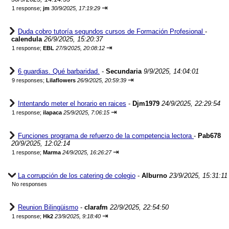
⇥
1 response;
jm
30/9/2025, 17:19:29
Duda cobro tutoría segundos cursos de Formación Profesional
-
calendula
26/9/2025, 15:20:37
⇥
1 response;
EBL
27/9/2025, 20:08:12
6 guardias. Qué barbaridad.
-
Secundaria
9/9/2025, 14:04:01
⇥
9 responses;
Lilaflowers
26/9/2025, 20:59:39
Intentando meter el horario en raices
-
Djm1979
24/9/2025, 22:29:54
⇥
1 response;
ilapaca
25/9/2025, 7:06:15
Funciones programa de refuerzo de la competencia lectora
-
Pab678
20/9/2025, 12:02:14
⇥
1 response;
Marma
24/9/2025, 16:26:27
La corrupción de los catering de colegio
-
Alburno
23/9/2025, 15:31:11
No responses
Reunion Bilingüismo
-
clarafm
22/9/2025, 22:54:50
⇥
1 response;
Hk2
23/9/2025, 9:18:40