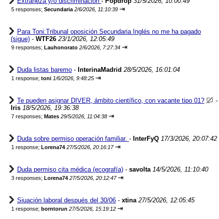
Extrañeza y/o discriminación
-
Popdrop
31/5/2026, 10:00:49
⇥
5 responses;
Secundaria
2/6/2026, 11:10:39
Para Toni:Tribunal oposición Secundaria Inglés no me ha pagado
(sigue)
-
WTF26
23/1/2026, 12:05:49
⇥
9 responses;
Lauhonorato
2/6/2026, 7:27:34
Duda listas baremo
-
InterinaMadrid
28/5/2026, 16:01:04
⇥
1 response;
toni
1/6/2026, 9:48:25
Te pueden asignar DIVER, ámbito científico, con vacante tipo 01?
-
Iris
18/5/2026, 19:36:38
⇥
7 responses;
Mates
29/5/2026, 11:04:38
Duda sobre permiso operación familiar.
-
InterFyQ
17/3/2026, 20:07:42
⇥
1 response;
Lorena74
27/5/2026, 20:16:17
Duda permiso cita médica (ecografía)
-
savolta
14/5/2026, 11:10:40
⇥
3 responses;
Lorena74
27/5/2026, 20:12:47
Siuación laboral después del 30/06
-
xtina
27/5/2026, 12:05:45
⇥
1 response;
borntorun
27/5/2026, 15:19:12