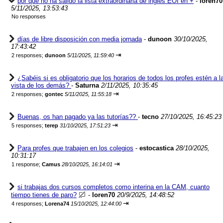
por que no ha salido la lista extraordinaria de ingles EOI en +
-
loren70
5/11/2025, 13:53:43
No responses
días de libre disposición con media jornada
-
dunoon
30/10/2025,
17:43:42
⇥
2 responses;
dunoon
5/11/2025, 11:59:40
¿Sabéis si es obligatorio que los horarios de todos los profes estén a l
vista de los demás?
-
Saturna
2/11/2025, 10:35:45
⇥
2 responses;
gontec
5/11/2025, 11:55:18
Buenas, os han pagado ya las tutorías??
-
tecno
27/10/2025, 16:45:23
⇥
5 responses;
terep
31/10/2025, 17:51:23
Para profes que trabajen en los colegios
-
estocastica
28/10/2025,
10:31:17
⇥
1 response;
Camus
28/10/2025, 16:14:01
si trabajas dos cursos completos como interina en la CAM, cuanto
tiempo tienes de paro?
-
loren70
20/9/2025, 14:48:52
⇥
4 responses;
Lorena74
15/10/2025, 12:44:00