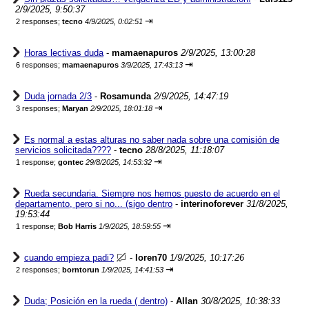
2/9/2025, 9:50:37
⇥
2 responses;
tecno
4/9/2025, 0:02:51
Horas lectivas duda
-
mamaenapuros
2/9/2025, 13:00:28
⇥
6 responses;
mamaenapuros
3/9/2025, 17:43:13
Duda jornada 2/3
-
Rosamunda
2/9/2025, 14:47:19
⇥
3 responses;
Maryan
2/9/2025, 18:01:18
Es normal a estas alturas no saber nada sobre una comisión de
servicios solicitada????
-
tecno
28/8/2025, 11:18:07
⇥
1 response;
gontec
29/8/2025, 14:53:32
Rueda secundaria. Siempre nos hemos puesto de acuerdo en el
departamento, pero si no... (sigo dentro
-
interinoforever
31/8/2025,
19:53:44
⇥
1 response;
Bob Harris
1/9/2025, 18:59:55
cuando empieza padi?
-
loren70
1/9/2025, 10:17:26
⇥
2 responses;
borntorun
1/9/2025, 14:41:53
Duda; Posición en la rueda ( dentro)
-
Allan
30/8/2025, 10:38:33