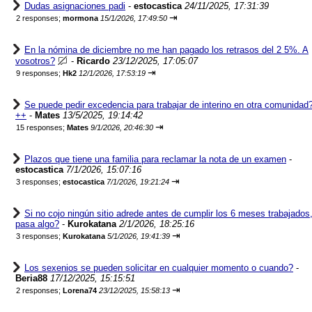
Dudas asignaciones padi
-
estocastica
24/11/2025, 17:31:39
⇥
2 responses;
mormona
15/1/2026, 17:49:50
En la nómina de diciembre no me han pagado los retrasos del 2 5%. A
vosotros?
-
Ricardo
23/12/2025, 17:05:07
⇥
9 responses;
Hk2
12/1/2026, 17:53:19
Se puede pedir excedencia para trabajar de interino en otra comunidad
++
-
Mates
13/5/2025, 19:14:42
⇥
15 responses;
Mates
9/1/2026, 20:46:30
Plazos que tiene una familia para reclamar la nota de un examen
-
estocastica
7/1/2026, 15:07:16
⇥
3 responses;
estocastica
7/1/2026, 19:21:24
Si no cojo ningún sitio adrede antes de cumplir los 6 meses trabajados
pasa algo?
-
Kurokatana
2/1/2026, 18:25:16
⇥
3 responses;
Kurokatana
5/1/2026, 19:41:39
Los sexenios se pueden solicitar en cualquier momento o cuando?
-
Beria88
17/12/2025, 15:15:51
⇥
2 responses;
Lorena74
23/12/2025, 15:58:13