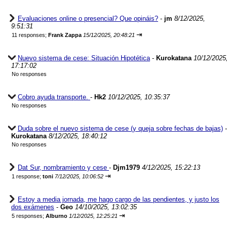
Evaluaciones online o presencial? Que opináis?
-
jm
8/12/2025,
9:51:31
⇥
11 responses;
Frank Zappa
15/12/2025, 20:48:21
Nuevo sistema de cese: Situación Hipotética
-
Kurokatana
10/12/2025
17:17:02
No responses
Cobro ayuda transporte.
-
Hk2
10/12/2025, 10:35:37
No responses
Duda sobre el nuevo sistema de cese (y queja sobre fechas de bajas)
-
Kurokatana
8/12/2025, 18:40:12
No responses
Dat Sur, nombramiento y cese
-
Djm1979
4/12/2025, 15:22:13
⇥
1 response;
toni
7/12/2025, 10:06:52
Estoy a media jornada, me hago cargo de las pendientes, y justo los
dos exámenes
-
Geo
14/10/2025, 13:02:35
⇥
5 responses;
Alburno
1/12/2025, 12:25:21