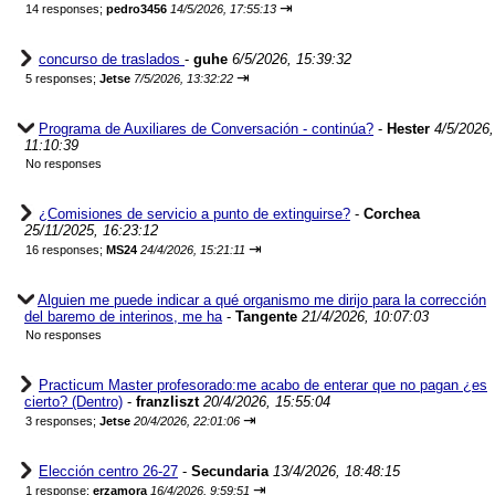
⇥
14 responses;
pedro3456
14/5/2026, 17:55:13
concurso de traslados
-
guhe
6/5/2026, 15:39:32
⇥
5 responses;
Jetse
7/5/2026, 13:32:22
Programa de Auxiliares de Conversación - continúa?
-
Hester
4/5/2026,
11:10:39
No responses
¿Comisiones de servicio a punto de extinguirse?
-
Corchea
25/11/2025, 16:23:12
⇥
16 responses;
MS24
24/4/2026, 15:21:11
Alguien me puede indicar a qué organismo me dirijo para la corrección
del baremo de interinos, me ha
-
Tangente
21/4/2026, 10:07:03
No responses
Practicum Master profesorado:me acabo de enterar que no pagan ¿es
cierto? (Dentro)
-
franzliszt
20/4/2026, 15:55:04
⇥
3 responses;
Jetse
20/4/2026, 22:01:06
Elección centro 26-27
-
Secundaria
13/4/2026, 18:48:15
⇥
1 response;
erzamora
16/4/2026, 9:59:51