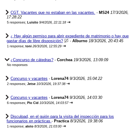
CGT. Vacantes que no estaban en las vacantes.
-
MS24
17/3/2026,
17:28:22
⇥
5 responses;
Luisito
9/4/2026, 22:11:18
¿ Hay algún permiso para abrir expediente de matrimonio o hay que
gastar días de libre disposición?
-
Alburno
18/3/2026, 20:43:45
⇥
1 response;
toni
26/3/2026, 12:55:29
¿Concurso de cátedras?
-
Corchea
19/3/2026, 13:09:09
No responses
Concurso y vacantes
-
Lorena74
9/3/2026, 15:04:22
⇥
2 responses;
Jetse
10/3/2026, 19:37:38
Concurso y vacantes
-
Lorena74
9/3/2026, 14:03:30
⇥
6 responses;
Pio Cid
10/3/2026, 14:03:57
Disculpad, en el guión para la visita del inspección para los
funcionarios en prácticas
-
Practica
8/3/2026, 19:38:06
⇥
1 response;
aloto
8/3/2026, 21:03:00