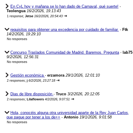
En CyL hoy y mañana se lo han dado de Carnaval, qué suerte!
-
Teolengua
16/2/2026, 19:13:43
⇥
1 response;
Jetse
16/2/2026, 20:54:43
requisitos para obtener una excedencia por cuidado de familiar.
-
Ftk
14/2/2026, 19:29:10
No responses
Concurso Traslados Comunidad de Madrid. Baremos. Pregunta
-
lab75
9/2/2026, 12:56:31
No responses
Gestión económica
-
erzamora
29/1/2026, 12:01:10
⇥
2 responses;
j
6/2/2026, 23:27:18
Dias de libre disposición
-
Truco
3/2/2026, 20:12:05
⇥
2 responses;
Lilaflowers
4/2/2026, 9:07:51
Hola, conocéis alguna otra universidad aparte de la Rey Juan Carlos,
que pague por tener a los de++
-
Antonio
19/1/2026, 9:01:58
No responses