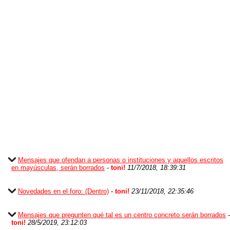
Mensajes que ofendan a personas o instituciones y aquellos escritos
en mayúsculas, serán borrados
-
toni!
11/7/2018, 18:39:31
Novedades en el foro: (Dentro)
-
toni!
23/11/2018, 22:35:46
Mensajes que pregunten qué tal es un centro concreto serán borrados
-
toni!
28/5/2019, 23:12:03