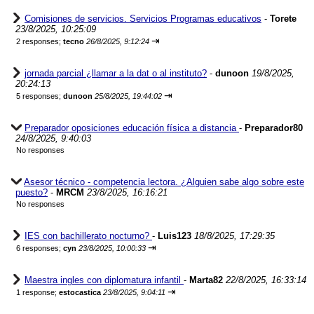
Comisiones de servicios. Servicios Programas educativos
-
Torete
23/8/2025, 10:25:09
⇥
2 responses;
tecno
26/8/2025, 9:12:24
jornada parcial ¿llamar a la dat o al instituto?
-
dunoon
19/8/2025,
20:24:13
⇥
5 responses;
dunoon
25/8/2025, 19:44:02
Preparador oposiciones educación física a distancia
-
Preparador80
24/8/2025, 9:40:03
No responses
Asesor técnico - competencia lectora. ¿Alguien sabe algo sobre este
puesto?
-
MRCM
23/8/2025, 16:16:21
No responses
IES con bachillerato nocturno?
-
Luis123
18/8/2025, 17:29:35
⇥
6 responses;
cyn
23/8/2025, 10:00:33
Maestra ingles con diplomatura infantil
-
Marta82
22/8/2025, 16:33:14
⇥
1 response;
estocastica
23/8/2025, 9:04:11