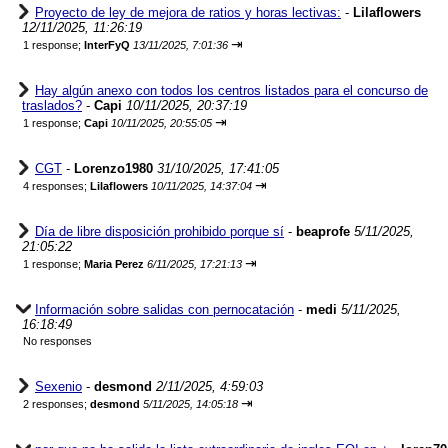
Proyecto de ley de mejora de ratios y horas lectivas:
-
Lilaflowers
12/11/2025, 11:26:19
⇥
1 response;
InterFyQ
13/11/2025, 7:01:36
Hay algún anexo con todos los centros listados para el concurso de
traslados?
-
Capi
10/11/2025, 20:37:19
⇥
1 response;
Capi
10/11/2025, 20:55:05
CGT
-
Lorenzo1980
31/10/2025, 17:41:05
⇥
4 responses;
Lilaflowers
10/11/2025, 14:37:04
Día de libre disposición prohibido porque sí
-
beaprofe
5/11/2025,
21:05:22
⇥
1 response;
Maria Perez
6/11/2025, 17:21:13
Información sobre salidas con pernocatación
-
medi
5/11/2025,
16:18:49
No responses
Sexenio
-
desmond
2/11/2025, 4:59:03
⇥
2 responses;
desmond
5/11/2025, 14:05:18