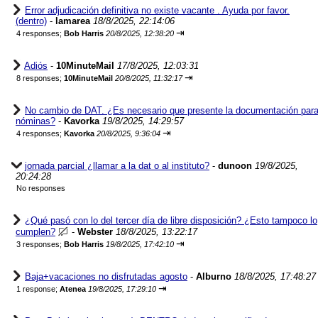
Error adjudicación definitiva no existe vacante . Ayuda por favor.
(dentro)
-
lamarea
18/8/2025, 22:14:06
⇥
4 responses;
Bob Harris
20/8/2025, 12:38:20
Adiós
-
10MinuteMail
17/8/2025, 12:03:31
⇥
8 responses;
10MinuteMail
20/8/2025, 11:32:17
No cambio de DAT. ¿Es necesario que presente la documentación par
nóminas?
-
Kavorka
19/8/2025, 14:29:57
⇥
4 responses;
Kavorka
20/8/2025, 9:36:04
jornada parcial ¿llamar a la dat o al instituto?
-
dunoon
19/8/2025,
20:24:28
No responses
¿Qué pasó con lo del tercer día de libre disposición? ¿Esto tampoco lo
cumplen?
-
Webster
18/8/2025, 13:22:17
⇥
3 responses;
Bob Harris
19/8/2025, 17:42:10
Baja+vacaciones no disfrutadas agosto
-
Alburno
18/8/2025, 17:48:27
⇥
1 response;
Atenea
19/8/2025, 17:29:10