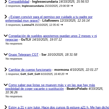
Compatibilidad
-
Inglessecundaria
14/10/2025, 15:56:53
⇥
2 responses;
Inglessecundaria
15/10/2025, 23:06:58
¿Exigen convivir para el permiso por cuidado a tu padre por
enfermedad muy grave?
-
Lilaflowers
12/10/2025, 12:16:14
⇥
3 responses;
Lorena74
15/10/2025, 12:35:41
Congelación de sueldos,apostemos:quedan unos 2 meses y ni
negocian
-
GuTLV
14/10/2025, 19:07:12
No responses
Grupo Telegram CGT
-
Ser
10/10/2025, 18:31:58
No responses
Cambiar de cuerpo funcionario
-
mormona
4/10/2025, 22:01:27
⇥
1 response;
GeH_GeH_GeH
6/10/2025, 16:40:20
Como saber que listas se mueven más y en las que hay más
posibiidad de coger vacante o sustitución
-
BeatrizPelado
4/10/2025,
10:36:26
No responses
Estoy a 21 y soy tutor. Hace dos cursos tb estuve a21 h. Me han dich