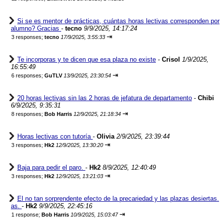
Si se es mentor de prácticas, cuántas horas lectivas corresponden por
alumno? Gracias
-
tecno
9/9/2025, 14:17:24
⇥
3 responses;
tecno
17/9/2025, 3:55:33
Te incorporas y te dicen que esa plaza no existe
-
Crisol
1/9/2025,
16:55:49
⇥
6 responses;
GuTLV
13/9/2025, 23:30:54
20 horas lectivas sin las 2 horas de jefatura de departamento
-
Chibi
6/9/2025, 9:35:31
⇥
8 responses;
Bob Harris
12/9/2025, 21:18:34
Horas lectivas con tutoría
-
Olivia
2/9/2025, 23:39:44
⇥
3 responses;
Hk2
12/9/2025, 13:30:20
Baja para pedir el paro.
-
Hk2
8/9/2025, 12:40:49
⇥
3 responses;
Hk2
12/9/2025, 13:21:03
El no tan sorprendente efecto de la precariedad y las plazas desiertas.
as.
-
Hk2
9/9/2025, 22:45:16
⇥
1 response;
Bob Harris
10/9/2025, 15:03:47