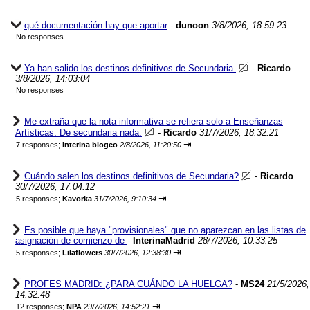
qué documentación hay que aportar
-
dunoon
3/8/2026, 18:59:23
No responses
Ya han salido los destinos definitivos de Secundaria
-
Ricardo
3/8/2026, 14:03:04
No responses
Me extraña que la nota informativa se refiera solo a Enseñanzas
Artísticas. De secundaria nada.
-
Ricardo
31/7/2026, 18:32:21
⇥
7 responses;
Interina biogeo
2/8/2026, 11:20:50
Cuándo salen los destinos definitivos de Secundaria?
-
Ricardo
30/7/2026, 17:04:12
⇥
5 responses;
Kavorka
31/7/2026, 9:10:34
Es posible que haya "provisionales" que no aparezcan en las listas de
asignación de comienzo de
-
InterinaMadrid
28/7/2026, 10:33:25
⇥
5 responses;
Lilaflowers
30/7/2026, 12:38:30
PROFES MADRID: ¿PARA CUÁNDO LA HUELGA?
-
MS24
21/5/2026,
14:32:48
⇥
12 responses;
NPA
29/7/2026, 14:52:21