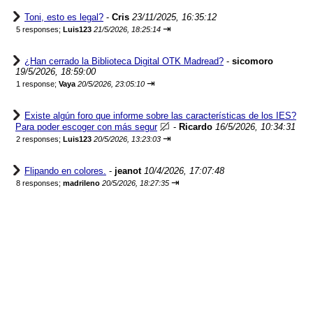
Toni, esto es legal?
-
Cris
23/11/2025, 16:35:12
⇥
5 responses;
Luis123
21/5/2026, 18:25:14
¿Han cerrado la Biblioteca Digital OTK Madread?
-
sicomoro
19/5/2026, 18:59:00
⇥
1 response;
Vaya
20/5/2026, 23:05:10
Existe algún foro que informe sobre las características de los IES?
Para poder escoger con más segur
-
Ricardo
16/5/2026, 10:34:31
⇥
2 responses;
Luis123
20/5/2026, 13:23:03
Flipando en colores.
-
jeanot
10/4/2026, 17:07:48
⇥
8 responses;
madrileno
20/5/2026, 18:27:35