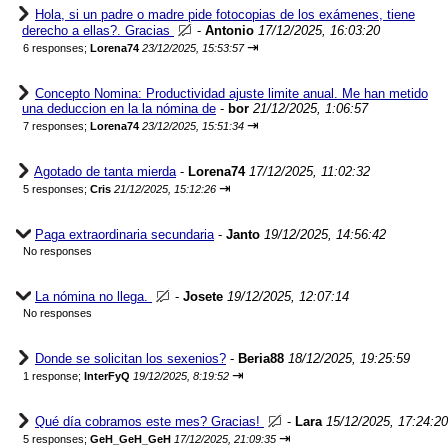
Hola, si un padre o madre pide fotocopias de los exámenes, tiene
derecho a ellas?. Gracias
-
Antonio
17/12/2025, 16:03:20
⇥
6 responses;
Lorena74
23/12/2025, 15:53:57
Concepto Nomina: Productividad ajuste limite anual. Me han metido
una deduccion en la la nómina de
-
bor
21/12/2025, 1:06:57
⇥
7 responses;
Lorena74
23/12/2025, 15:51:34
Agotado de tanta mierda
-
Lorena74
17/12/2025, 11:02:32
⇥
5 responses;
Cris
21/12/2025, 15:12:26
Paga extraordinaria secundaria
-
Janto
19/12/2025, 14:56:42
No responses
La nómina no llega.
-
Josete
19/12/2025, 12:07:14
No responses
Donde se solicitan los sexenios?
-
Beria88
18/12/2025, 19:25:59
⇥
1 response;
InterFyQ
19/12/2025, 8:19:52
Qué día cobramos este mes? Gracias!
-
Lara
15/12/2025, 17:24:20
⇥
5 responses;
GeH_GeH_GeH
17/12/2025, 21:09:35