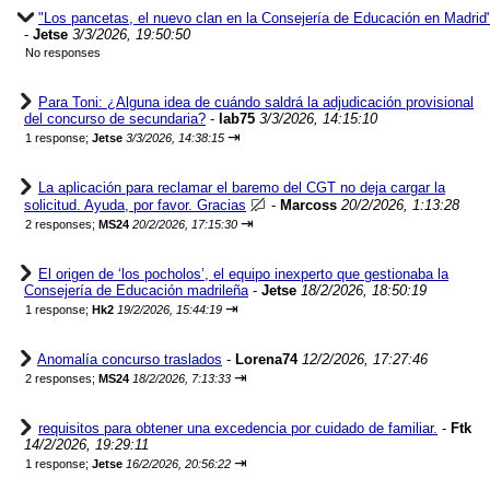
"Los pancetas, el nuevo clan en la Consejería de Educación en Madrid
-
Jetse
3/3/2026, 19:50:50
No responses
Para Toni: ¿Alguna idea de cuándo saldrá la adjudicación provisional
del concurso de secundaria?
-
lab75
3/3/2026, 14:15:10
⇥
1 response;
Jetse
3/3/2026, 14:38:15
La aplicación para reclamar el baremo del CGT no deja cargar la
solicitud. Ayuda, por favor. Gracias
-
Marcoss
20/2/2026, 1:13:28
⇥
2 responses;
MS24
20/2/2026, 17:15:30
El origen de ‘los pocholos’, el equipo inexperto que gestionaba la
Consejería de Educación madrileña
-
Jetse
18/2/2026, 18:50:19
⇥
1 response;
Hk2
19/2/2026, 15:44:19
Anomalía concurso traslados
-
Lorena74
12/2/2026, 17:27:46
⇥
2 responses;
MS24
18/2/2026, 7:13:33
requisitos para obtener una excedencia por cuidado de familiar.
-
Ftk
14/2/2026, 19:29:11
⇥
1 response;
Jetse
16/2/2026, 20:56:22