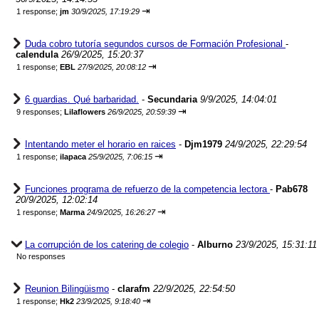
⇥
1 response;
jm
30/9/2025, 17:19:29
Duda cobro tutoría segundos cursos de Formación Profesional
-
calendula
26/9/2025, 15:20:37
⇥
1 response;
EBL
27/9/2025, 20:08:12
6 guardias. Qué barbaridad.
-
Secundaria
9/9/2025, 14:04:01
⇥
9 responses;
Lilaflowers
26/9/2025, 20:59:39
Intentando meter el horario en raices
-
Djm1979
24/9/2025, 22:29:54
⇥
1 response;
ilapaca
25/9/2025, 7:06:15
Funciones programa de refuerzo de la competencia lectora
-
Pab678
20/9/2025, 12:02:14
⇥
1 response;
Marma
24/9/2025, 16:26:27
La corrupción de los catering de colegio
-
Alburno
23/9/2025, 15:31:11
No responses
Reunion Bilingüismo
-
clarafm
22/9/2025, 22:54:50
⇥
1 response;
Hk2
23/9/2025, 9:18:40