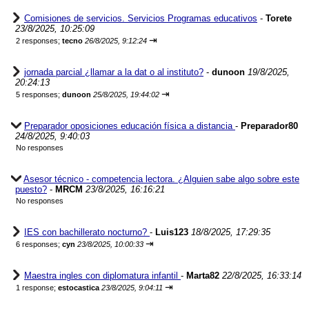
Comisiones de servicios. Servicios Programas educativos
-
Torete
23/8/2025, 10:25:09
⇥
2 responses;
tecno
26/8/2025, 9:12:24
jornada parcial ¿llamar a la dat o al instituto?
-
dunoon
19/8/2025,
20:24:13
⇥
5 responses;
dunoon
25/8/2025, 19:44:02
Preparador oposiciones educación física a distancia
-
Preparador80
24/8/2025, 9:40:03
No responses
Asesor técnico - competencia lectora. ¿Alguien sabe algo sobre este
puesto?
-
MRCM
23/8/2025, 16:16:21
No responses
IES con bachillerato nocturno?
-
Luis123
18/8/2025, 17:29:35
⇥
6 responses;
cyn
23/8/2025, 10:00:33
Maestra ingles con diplomatura infantil
-
Marta82
22/8/2025, 16:33:14
⇥
1 response;
estocastica
23/8/2025, 9:04:11