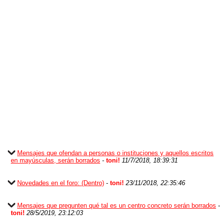
Mensajes que ofendan a personas o instituciones y aquellos escritos
en mayúsculas, serán borrados
-
toni!
11/7/2018, 18:39:31
Novedades en el foro: (Dentro)
-
toni!
23/11/2018, 22:35:46
Mensajes que pregunten qué tal es un centro concreto serán borrados
-
toni!
28/5/2019, 23:12:03