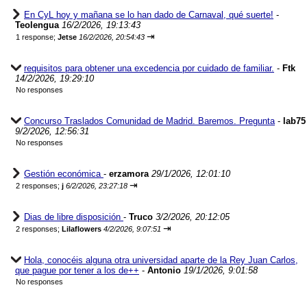
En CyL hoy y mañana se lo han dado de Carnaval, qué suerte!
-
Teolengua
16/2/2026, 19:13:43
⇥
1 response;
Jetse
16/2/2026, 20:54:43
requisitos para obtener una excedencia por cuidado de familiar.
-
Ftk
14/2/2026, 19:29:10
No responses
Concurso Traslados Comunidad de Madrid. Baremos. Pregunta
-
lab75
9/2/2026, 12:56:31
No responses
Gestión económica
-
erzamora
29/1/2026, 12:01:10
⇥
2 responses;
j
6/2/2026, 23:27:18
Dias de libre disposición
-
Truco
3/2/2026, 20:12:05
⇥
2 responses;
Lilaflowers
4/2/2026, 9:07:51
Hola, conocéis alguna otra universidad aparte de la Rey Juan Carlos,
que pague por tener a los de++
-
Antonio
19/1/2026, 9:01:58
No responses