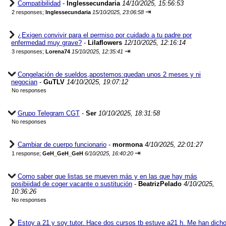
Compatibilidad
-
Inglessecundaria
14/10/2025, 15:56:53
⇥
2 responses;
Inglessecundaria
15/10/2025, 23:06:58
¿Exigen convivir para el permiso por cuidado a tu padre por
enfermedad muy grave?
-
Lilaflowers
12/10/2025, 12:16:14
⇥
3 responses;
Lorena74
15/10/2025, 12:35:41
Congelación de sueldos,apostemos:quedan unos 2 meses y ni
negocian
-
GuTLV
14/10/2025, 19:07:12
No responses
Grupo Telegram CGT
-
Ser
10/10/2025, 18:31:58
No responses
Cambiar de cuerpo funcionario
-
mormona
4/10/2025, 22:01:27
⇥
1 response;
GeH_GeH_GeH
6/10/2025, 16:40:20
Como saber que listas se mueven más y en las que hay más
posibiidad de coger vacante o sustitución
-
BeatrizPelado
4/10/2025,
10:36:26
No responses
Estoy a 21 y soy tutor. Hace dos cursos tb estuve a21 h. Me han dich