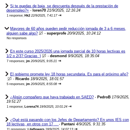
Si te quedas de baja, se descuenta después de la prestación de
desempleo?+
-
loren70
21/9/2025, 12:16:24
⇥
1 response;
Hk2
22/9/2025, 7:41:17
Mayores de 60 años pueden pedir reducción jornada de 3 a 6 meses,
alguien sabe algo?
-
superprofe
20/9/2025, 10:24:12
No responses
En este curso 2025/2026 una jornada parcial de 10 horas lectivas es
1/2 o 2/3? Gracias :)
-
desmond
9/9/2025, 18:35:04
⇥
7 responses;
jm
20/9/2025, 9:05:21
El gobierno promete ley 18 horas secundaria. Es para el próximo año?
-
Ricardo
18/9/2025, 18:01:57
⇥
5 responses;
jm
20/9/2025, 8:55:08
¿Algún compañero que haya trabajado en SAED?
-
PedroB
17/9/2025,
19:51:27
⇥
1 response;
Lorena74
19/9/2025, 10:01:24
¿Qué está pasando con los Jefes de Departamento? En unos IES con
18 lectivas, en otros con 17 ...
-
Pantani
4/9/2025, 9:31:35
⇥
11 responses;
Lilaflowers
18/9/2025, 14:02:13