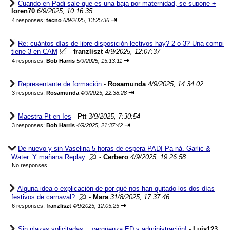
Cuando en Padi sale que es una baja por maternidad, se supone +
-
loren70
6/9/2025, 10:16:35
⇥
4 responses;
tecno
6/9/2025, 13:25:36
Re: cuántos días de libre disposición lectivos hay? 2 o 3? Una compi
tiene 3 en CAM
-
franzliszt
4/9/2025, 12:07:37
⇥
4 responses;
Bob Harris
5/9/2025, 15:13:11
Representante de formación
-
Rosamunda
4/9/2025, 14:34:02
⇥
3 responses;
Rosamunda
4/9/2025, 22:38:28
Maestra Pt en Ies
-
Ptt
3/9/2025, 7:30:54
⇥
3 responses;
Bob Harris
4/9/2025, 21:37:42
De nuevo y sin Vaselina 5 horas de espera PADI Pa ná. Garlic &
Water. Y mañana Replay
-
Cerbero
4/9/2025, 19:26:58
No responses
Alguna idea o explicación de por qué nos han quitado los dos días
festivos de carnaval?
-
Mara
31/8/2025, 17:37:46
⇥
6 responses;
franzliszt
4/9/2025, 12:05:25
Sin plazas solicitadas… vergüenza ED y administración!
-
Luis123