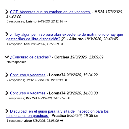
CGT. Vacantes que no estaban en las vacantes.
-
MS24
17/3/2026,
17:28:22
⇥
5 responses;
Luisito
9/4/2026, 22:11:18
¿ Hay algún permiso para abrir expediente de matrimonio o hay que
gastar días de libre disposición?
-
Alburno
18/3/2026, 20:43:45
⇥
1 response;
toni
26/3/2026, 12:55:29
¿Concurso de cátedras?
-
Corchea
19/3/2026, 13:09:09
No responses
Concurso y vacantes
-
Lorena74
9/3/2026, 15:04:22
⇥
2 responses;
Jetse
10/3/2026, 19:37:38
Concurso y vacantes
-
Lorena74
9/3/2026, 14:03:30
⇥
6 responses;
Pio Cid
10/3/2026, 14:03:57
Disculpad, en el guión para la visita del inspección para los
funcionarios en prácticas
-
Practica
8/3/2026, 19:38:06
⇥
1 response;
aloto
8/3/2026, 21:03:00