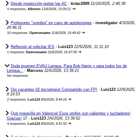
Desde inspección quitan las AC
-
tictac2009
11/10/2025, 2:40:39
⇥
4 responses;
Alburno
12/6/2026, 10:09:21
Profesores "sombra" en caso de autolesiones
-
investigator
4/3/2026,
20:46:11
⇥
10 responses;
Opensesame
11/6/2026, 16:49:42
Reflexión al solicitar IES
-
Luis123
22/5/2026, 11:11:10
⇥
1 response;
Opensesame
11/6/2026, 16:47:09
Duda examen EVAU Lengua. Para Bob Harris y para todos los de
Lengua...
-
Marcoss
11/6/2026, 13:39:21
No responses
Ojo vacantes 02 tecnología! Compartido con FP!
-
Luis123
12/9/2025,
8:19:53
⇥
2 responses;
Luis123
8/6/2026, 8:44:16
Qué maravilla en Valencia! Esos profes son valientes y luchadores!
Gracias!
-
Luis123
2/6/2026, 13:39:52
⇥
4 responses;
Luis123
8/6/2026, 8:41:50