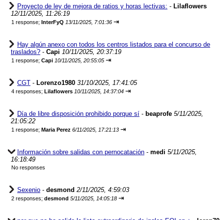
Proyecto de ley de mejora de ratios y horas lectivas:
-
Lilaflowers
12/11/2025, 11:26:19
⇥
1 response;
InterFyQ
13/11/2025, 7:01:36
Hay algún anexo con todos los centros listados para el concurso de
traslados?
-
Capi
10/11/2025, 20:37:19
⇥
1 response;
Capi
10/11/2025, 20:55:05
CGT
-
Lorenzo1980
31/10/2025, 17:41:05
⇥
4 responses;
Lilaflowers
10/11/2025, 14:37:04
Día de libre disposición prohibido porque sí
-
beaprofe
5/11/2025,
21:05:22
⇥
1 response;
Maria Perez
6/11/2025, 17:21:13
Información sobre salidas con pernocatación
-
medi
5/11/2025,
16:18:49
No responses
Sexenio
-
desmond
2/11/2025, 4:59:03
⇥
2 responses;
desmond
5/11/2025, 14:05:18