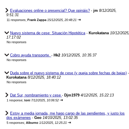
Evaluaciones online o presencial? Que opináis?
-
jm
8/12/2025,
9:51:31
⇥
11 responses;
Frank Zappa
15/12/2025, 20:48:21
Nuevo sistema de cese: Situación Hipotética
-
Kurokatana
10/12/2025
17:17:02
No responses
Cobro ayuda transporte.
-
Hk2
10/12/2025, 10:35:37
No responses
Duda sobre el nuevo sistema de cese (y queja sobre fechas de bajas)
-
Kurokatana
8/12/2025, 18:40:12
No responses
Dat Sur, nombramiento y cese
-
Djm1979
4/12/2025, 15:22:13
⇥
1 response;
toni
7/12/2025, 10:06:52
Estoy a media jornada, me hago cargo de las pendientes, y justo los
dos exámenes
-
Geo
14/10/2025, 13:02:35
⇥
5 responses;
Alburno
1/12/2025, 12:25:21