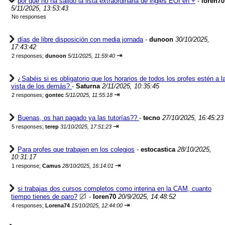
por que no ha salido la lista extraordinaria de ingles EOI en +
-
loren70
5/11/2025, 13:53:43
No responses
días de libre disposición con media jornada
-
dunoon
30/10/2025,
17:43:42
⇥
2 responses;
dunoon
5/11/2025, 11:59:40
¿Sabéis si es obligatorio que los horarios de todos los profes estén a l
vista de los demás?
-
Saturna
2/11/2025, 10:35:45
⇥
2 responses;
gontec
5/11/2025, 11:55:18
Buenas, os han pagado ya las tutorías??
-
tecno
27/10/2025, 16:45:23
⇥
5 responses;
terep
31/10/2025, 17:51:23
Para profes que trabajen en los colegios
-
estocastica
28/10/2025,
10:31:17
⇥
1 response;
Camus
28/10/2025, 16:14:01
si trabajas dos cursos completos como interina en la CAM, cuanto
tiempo tienes de paro?
-
loren70
20/9/2025, 14:48:52
⇥
4 responses;
Lorena74
15/10/2025, 12:44:00