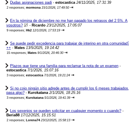
Dudas asignaciones padi
-
estocastica
24/11/2025, 17:31:39
⇥
2 responses;
mormona
15/1/2026, 17:49:50
En la nómina de diciembre no me han pagado los retrasos del 2 5%. A
vosotros?
-
Ricardo
23/12/2025, 17:05:07
⇥
9 responses;
Hk2
12/1/2026, 17:53:19
Se puede pedir excedencia para trabajar de interino en otra comunidad
++
-
Mates
13/5/2025, 19:14:42
⇥
15 responses;
Mates
9/1/2026, 20:46:30
Plazos que tiene una familia para reclamar la nota de un examen
-
estocastica
7/1/2026, 15:07:16
⇥
3 responses;
estocastica
7/1/2026, 19:21:24
Si no cojo ningún sitio adrede antes de cumplir los 6 meses trabajados
pasa algo?
-
Kurokatana
2/1/2026, 18:25:16
⇥
3 responses;
Kurokatana
5/1/2026, 19:41:39
Los sexenios se pueden solicitar en cualquier momento o cuando?
-
Beria88
17/12/2025, 15:15:51
⇥
2 responses;
Lorena74
23/12/2025, 15:58:13