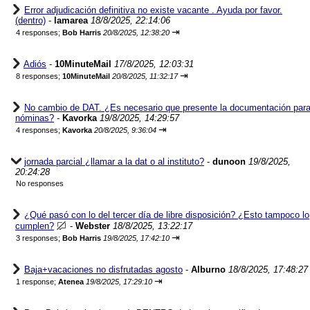
Error adjudicación definitiva no existe vacante . Ayuda por favor.
(dentro)
-
lamarea
18/8/2025, 22:14:06
⇥
4 responses;
Bob Harris
20/8/2025, 12:38:20
Adiós
-
10MinuteMail
17/8/2025, 12:03:31
⇥
8 responses;
10MinuteMail
20/8/2025, 11:32:17
No cambio de DAT. ¿Es necesario que presente la documentación par
nóminas?
-
Kavorka
19/8/2025, 14:29:57
⇥
4 responses;
Kavorka
20/8/2025, 9:36:04
jornada parcial ¿llamar a la dat o al instituto?
-
dunoon
19/8/2025,
20:24:28
No responses
¿Qué pasó con lo del tercer día de libre disposición? ¿Esto tampoco lo
cumplen?
-
Webster
18/8/2025, 13:22:17
⇥
3 responses;
Bob Harris
19/8/2025, 17:42:10
Baja+vacaciones no disfrutadas agosto
-
Alburno
18/8/2025, 17:48:27
⇥
1 response;
Atenea
19/8/2025, 17:29:10