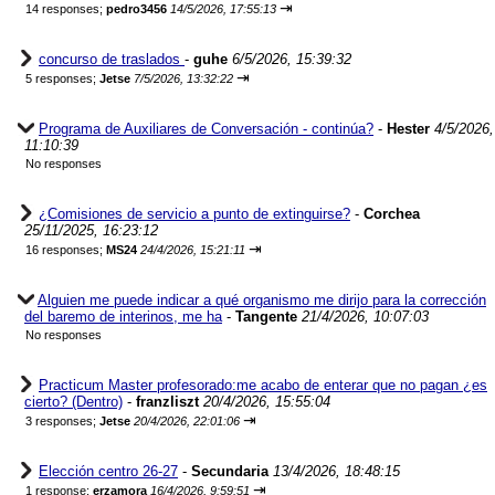
⇥
14 responses;
pedro3456
14/5/2026, 17:55:13
concurso de traslados
-
guhe
6/5/2026, 15:39:32
⇥
5 responses;
Jetse
7/5/2026, 13:32:22
Programa de Auxiliares de Conversación - continúa?
-
Hester
4/5/2026,
11:10:39
No responses
¿Comisiones de servicio a punto de extinguirse?
-
Corchea
25/11/2025, 16:23:12
⇥
16 responses;
MS24
24/4/2026, 15:21:11
Alguien me puede indicar a qué organismo me dirijo para la corrección
del baremo de interinos, me ha
-
Tangente
21/4/2026, 10:07:03
No responses
Practicum Master profesorado:me acabo de enterar que no pagan ¿es
cierto? (Dentro)
-
franzliszt
20/4/2026, 15:55:04
⇥
3 responses;
Jetse
20/4/2026, 22:01:06
Elección centro 26-27
-
Secundaria
13/4/2026, 18:48:15
⇥
1 response;
erzamora
16/4/2026, 9:59:51