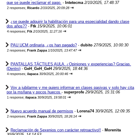
que se puede reclamar el pago.
-
Intetecma
2/10/2025, 17:48:37
⇥
2 responses;
Ricardo
2/10/2025, 20:09:28
¿se puede adquirir la habilitación para una especialidad dando clase
dos años??
-
Ftk
15/9/2025, 10:06:01
⇥
4 responses;
Ftk
2/10/2025, 11:27:16
PAU UCM ordinaria, ¿os han pagado?
-
dubito
27/9/2025, 10:00:30
⇥
2 responses;
Frank Zappa
1/10/2025, 13:47:47
PANTALLAS TÁCTILES AULA. ¿Opiniones y experiencias? Gracias.
(Dentro)
-
GeH_GeH_GeH
29/9/2025, 18:44:36
⇥
4 responses;
ilapaca
30/9/2025, 20:00:46
Voy a jubilarme y me quiero informar en clases pasivas y solo hay cita
por la msñana y pocos huecos
-
superprofe
29/9/2025, 15:31:06
⇥
1 response;
ilapaca
30/9/2025, 19:58:01
Nuevo acuerdo manual de permisos
-
Lorena74
30/9/2025, 12:09:35
⇥
2 responses;
Frank Zappa
30/9/2025, 18:26:14
Reclamación de Sexenios con carácter retroactivo!!
-
Morenita
30/9/2025, 14:14:53