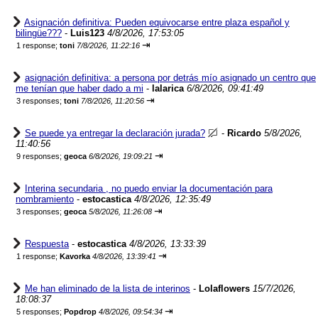
Asignación definitiva: Pueden equivocarse entre plaza español y
bilingüe???
-
Luis123
4/8/2026, 17:53:05
⇥
1 response;
toni
7/8/2026, 11:22:16
asignación definitiva: a persona por detrás mío asignado un centro que
me tenían que haber dado a mi
-
lalarica
6/8/2026, 09:41:49
⇥
3 responses;
toni
7/8/2026, 11:20:56
Se puede ya entregar la declaración jurada?
-
Ricardo
5/8/2026,
11:40:56
⇥
9 responses;
geoca
6/8/2026, 19:09:21
Interina secundaria , no puedo enviar la documentación para
nombramiento
-
estocastica
4/8/2026, 12:35:49
⇥
3 responses;
geoca
5/8/2026, 11:26:08
Respuesta
-
estocastica
4/8/2026, 13:33:39
⇥
1 response;
Kavorka
4/8/2026, 13:39:41
Me han eliminado de la lista de interinos
-
Lolaflowers
15/7/2026,
18:08:37
⇥
5 responses;
Popdrop
4/8/2026, 09:54:34