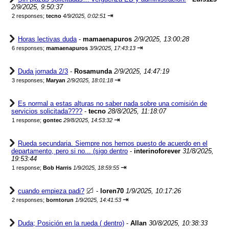
2/9/2025, 9:50:37
⇥
2 responses;
tecno
4/9/2025, 0:02:51
Horas lectivas duda
-
mamaenapuros
2/9/2025, 13:00:28
⇥
6 responses;
mamaenapuros
3/9/2025, 17:43:13
Duda jornada 2/3
-
Rosamunda
2/9/2025, 14:47:19
⇥
3 responses;
Maryan
2/9/2025, 18:01:18
Es normal a estas alturas no saber nada sobre una comisión de
servicios solicitada????
-
tecno
28/8/2025, 11:18:07
⇥
1 response;
gontec
29/8/2025, 14:53:32
Rueda secundaria. Siempre nos hemos puesto de acuerdo en el
departamento, pero si no... (sigo dentro
-
interinoforever
31/8/2025,
19:53:44
⇥
1 response;
Bob Harris
1/9/2025, 18:59:55
cuando empieza padi?
-
loren70
1/9/2025, 10:17:26
⇥
2 responses;
borntorun
1/9/2025, 14:41:53
Duda; Posición en la rueda ( dentro)
-
Allan
30/8/2025, 10:38:33