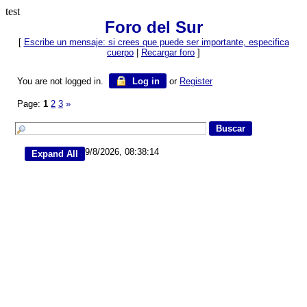
test
Foro del Sur
[
Escribe un mensaje: si crees que puede ser importante, especifica
cuerpo
|
Recargar foro
]
You are not logged in.
Log in
or
Register
Page:
1
2
3
»
9/8/2026, 08:38:14