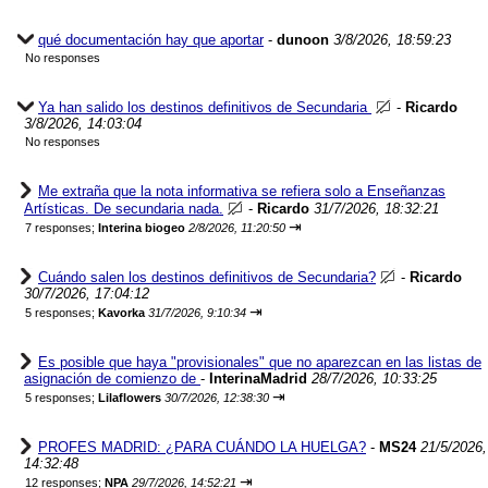
qué documentación hay que aportar
-
dunoon
3/8/2026, 18:59:23
No responses
Ya han salido los destinos definitivos de Secundaria
-
Ricardo
3/8/2026, 14:03:04
No responses
Me extraña que la nota informativa se refiera solo a Enseñanzas
Artísticas. De secundaria nada.
-
Ricardo
31/7/2026, 18:32:21
⇥
7 responses;
Interina biogeo
2/8/2026, 11:20:50
Cuándo salen los destinos definitivos de Secundaria?
-
Ricardo
30/7/2026, 17:04:12
⇥
5 responses;
Kavorka
31/7/2026, 9:10:34
Es posible que haya "provisionales" que no aparezcan en las listas de
asignación de comienzo de
-
InterinaMadrid
28/7/2026, 10:33:25
⇥
5 responses;
Lilaflowers
30/7/2026, 12:38:30
PROFES MADRID: ¿PARA CUÁNDO LA HUELGA?
-
MS24
21/5/2026,
14:32:48
⇥
12 responses;
NPA
29/7/2026, 14:52:21