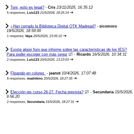
Toni, esto es legal?
-
Cris
23/11/2025, 16:35:12
⇥
5 responses;
Luis123
21/5/2026, 18:25:14
¿Han cerrado la Biblioteca Digital OTK Madread?
-
sicomoro
19/5/2026, 18:59:00
⇥
1 response;
Vaya
20/5/2026, 23:05:10
Existe algún foro que informe sobre las características de los IES?
Para poder escoger con más segur
-
Ricardo
16/5/2026, 10:34:31
⇥
2 responses;
Luis123
20/5/2026, 13:23:03
Flipando en colores.
-
jeanot
10/4/2026, 17:07:48
⇥
8 responses;
madrileno
20/5/2026, 18:27:35
Elección ies curso 26-27. Fecha prevista?
-
Secundaria
15/5/2026,
9:56:20
⇥
2 responses;
Secundaria
15/5/2026, 18:27:31