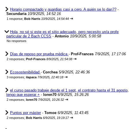
Horario compactado y guardias casi a cero. A quién se lo dan??
-
Secundaria
10/9/2025, 14:52:16
⇥
1 response;
Bob Harris
10/9/2025, 14:54:44
Hola, no sé si este es el sitio adecuado, pero necesito un/a profe
particular de 2 Bach CCSS
-
Antonio
10/9/2025, 5:00:58
No responses
Días de reposo por prueba médica
-
Prof-Frances
7/9/2025, 17:17:06
⇥
2 responses;
Prof-Frances
8/9/2025, 21:54:08
Ecosostenibilidad
-
Corchea
5/9/2025, 22:46:36
⇥
3 responses;
ilapaca
7/9/2025, 22:40:18
el curso pasado trabaje desde el 1 sept, el contrato hasta el 31 agosto,
tengo que esperar +
-
loren70
6/9/2025, 15:26:26
⇥
2 responses;
loren70
7/9/2025, 10:26:32
Puntos por máster
-
Tomoe
6/9/2025, 11:43:45
⇥
2 responses;
Bob Harris
6/9/2025, 19:19:17