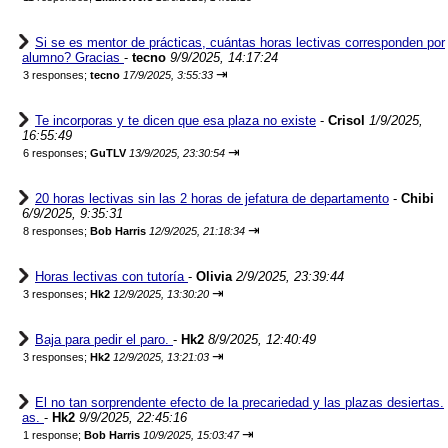
Si se es mentor de prácticas, cuántas horas lectivas corresponden por
alumno? Gracias
-
tecno
9/9/2025, 14:17:24
⇥
3 responses;
tecno
17/9/2025, 3:55:33
Te incorporas y te dicen que esa plaza no existe
-
Crisol
1/9/2025,
16:55:49
⇥
6 responses;
GuTLV
13/9/2025, 23:30:54
20 horas lectivas sin las 2 horas de jefatura de departamento
-
Chibi
6/9/2025, 9:35:31
⇥
8 responses;
Bob Harris
12/9/2025, 21:18:34
Horas lectivas con tutoría
-
Olivia
2/9/2025, 23:39:44
⇥
3 responses;
Hk2
12/9/2025, 13:30:20
Baja para pedir el paro.
-
Hk2
8/9/2025, 12:40:49
⇥
3 responses;
Hk2
12/9/2025, 13:21:03
El no tan sorprendente efecto de la precariedad y las plazas desiertas.
as.
-
Hk2
9/9/2025, 22:45:16
⇥
1 response;
Bob Harris
10/9/2025, 15:03:47