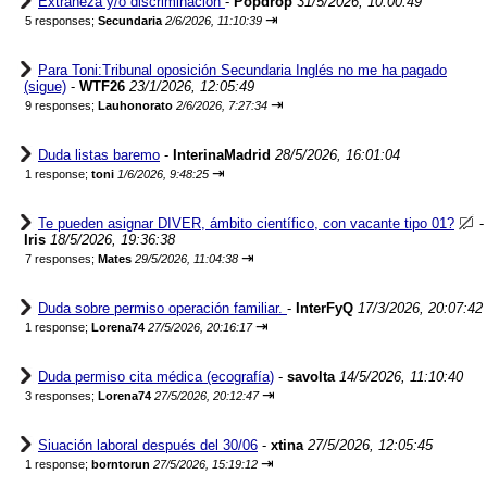
Extrañeza y/o discriminación
-
Popdrop
31/5/2026, 10:00:49
⇥
5 responses;
Secundaria
2/6/2026, 11:10:39
Para Toni:Tribunal oposición Secundaria Inglés no me ha pagado
(sigue)
-
WTF26
23/1/2026, 12:05:49
⇥
9 responses;
Lauhonorato
2/6/2026, 7:27:34
Duda listas baremo
-
InterinaMadrid
28/5/2026, 16:01:04
⇥
1 response;
toni
1/6/2026, 9:48:25
Te pueden asignar DIVER, ámbito científico, con vacante tipo 01?
-
Iris
18/5/2026, 19:36:38
⇥
7 responses;
Mates
29/5/2026, 11:04:38
Duda sobre permiso operación familiar.
-
InterFyQ
17/3/2026, 20:07:42
⇥
1 response;
Lorena74
27/5/2026, 20:16:17
Duda permiso cita médica (ecografía)
-
savolta
14/5/2026, 11:10:40
⇥
3 responses;
Lorena74
27/5/2026, 20:12:47
Siuación laboral después del 30/06
-
xtina
27/5/2026, 12:05:45
⇥
1 response;
borntorun
27/5/2026, 15:19:12