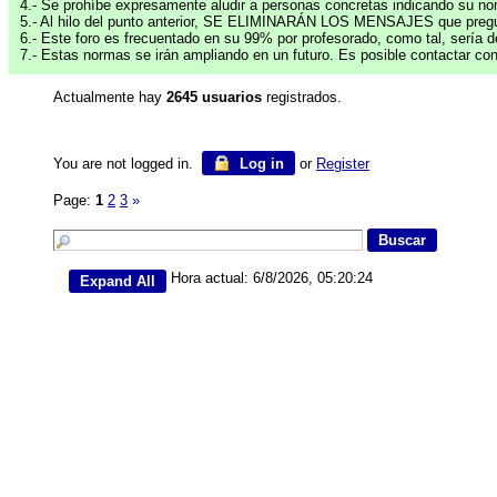
4.- Se prohíbe expresamente aludir a personas concretas indicando su nomb
5.- Al hilo del punto anterior, SE ELIMINARÁN LOS MENSAJES que pregunten
6.- Este foro es frecuentado en su 99% por profesorado, como tal, sería 
7.- Estas normas se irán ampliando en un futuro. Es posible contactar co
Actualmente hay
2645 usuarios
registrados.
You are not logged in.
Log in
or
Register
Page:
1
2
3
»
Hora actual: 6/8/2026, 05:20:24