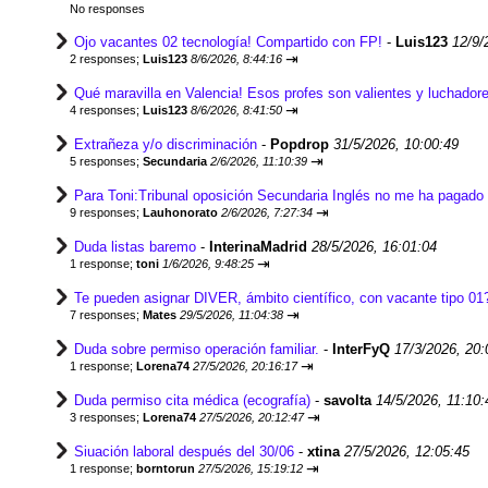
No responses
Ojo vacantes 02 tecnología! Compartido con FP!
-
Luis123
12/9/
⇥
2 responses;
Luis123
8/6/2026, 8:44:16
Qué maravilla en Valencia! Esos profes son valientes y luchadore
⇥
4 responses;
Luis123
8/6/2026, 8:41:50
Extrañeza y/o discriminación
-
Popdrop
31/5/2026, 10:00:49
⇥
5 responses;
Secundaria
2/6/2026, 11:10:39
Para Toni:Tribunal oposición Secundaria Inglés no me ha pagado 
⇥
9 responses;
Lauhonorato
2/6/2026, 7:27:34
Duda listas baremo
-
InterinaMadrid
28/5/2026, 16:01:04
⇥
1 response;
toni
1/6/2026, 9:48:25
Te pueden asignar DIVER, ámbito científico, con vacante tipo 01
⇥
7 responses;
Mates
29/5/2026, 11:04:38
Duda sobre permiso operación familiar.
-
InterFyQ
17/3/2026, 20:
⇥
1 response;
Lorena74
27/5/2026, 20:16:17
Duda permiso cita médica (ecografía)
-
savolta
14/5/2026, 11:10:
⇥
3 responses;
Lorena74
27/5/2026, 20:12:47
Siuación laboral después del 30/06
-
xtina
27/5/2026, 12:05:45
⇥
1 response;
borntorun
27/5/2026, 15:19:12