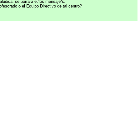
ludida, se borrará el/los mensaje/s.
fesorado o el Equipo Directivo de tal centro?