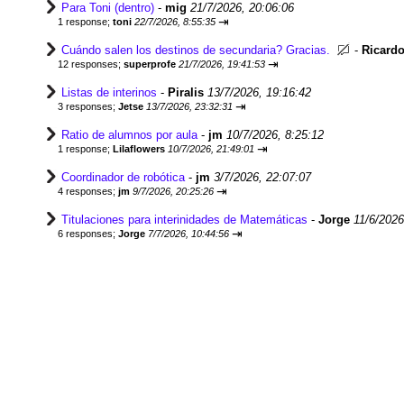
Para Toni (dentro)
-
mig
21/7/2026, 20:06:06
⇥
1 response;
toni
22/7/2026, 8:55:35
Cuándo salen los destinos de secundaria? Gracias.
-
Ricard
⇥
12 responses;
superprofe
21/7/2026, 19:41:53
Listas de interinos
-
Piralis
13/7/2026, 19:16:42
⇥
3 responses;
Jetse
13/7/2026, 23:32:31
Ratio de alumnos por aula
-
jm
10/7/2026, 8:25:12
⇥
1 response;
Lilaflowers
10/7/2026, 21:49:01
Coordinador de robótica
-
jm
3/7/2026, 22:07:07
⇥
4 responses;
jm
9/7/2026, 20:25:26
Titulaciones para interinidades de Matemáticas
-
Jorge
11/6/2026
⇥
6 responses;
Jorge
7/7/2026, 10:44:56