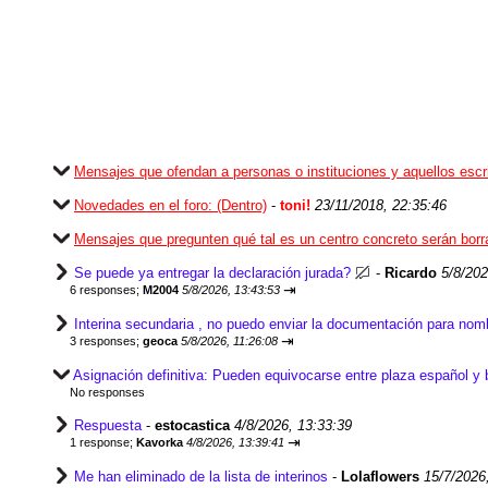
Mensajes que ofendan a personas o instituciones y aquellos esc
Novedades en el foro: (Dentro)
-
toni!
23/11/2018, 22:35:46
Mensajes que pregunten qué tal es un centro concreto serán bor
Se puede ya entregar la declaración jurada?
-
Ricardo
5/8/202
⇥
6 responses;
M2004
5/8/2026, 13:43:53
Interina secundaria , no puedo enviar la documentación para no
⇥
3 responses;
geoca
5/8/2026, 11:26:08
Asignación definitiva: Pueden equivocarse entre plaza español y 
No responses
Respuesta
-
estocastica
4/8/2026, 13:33:39
⇥
1 response;
Kavorka
4/8/2026, 13:39:41
Me han eliminado de la lista de interinos
-
Lolaflowers
15/7/2026