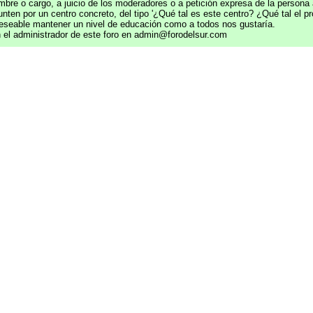
re o cargo, a juicio de los moderadores o a petición expresa de la persona a
 por un centro concreto, del tipo '¿Qué tal es este centro? ¿Qué tal el pro
deseable mantener un nivel de educación como a todos nos gustaría.
n el administrador de este foro en admin@forodelsur.com