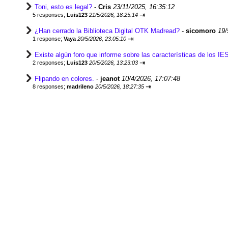
Toni, esto es legal?
-
Cris
23/11/2025, 16:35:12
⇥
5 responses;
Luis123
21/5/2026, 18:25:14
¿Han cerrado la Biblioteca Digital OTK Madread?
-
sicomoro
19/
⇥
1 response;
Vaya
20/5/2026, 23:05:10
Existe algún foro que informe sobre las características de los 
⇥
2 responses;
Luis123
20/5/2026, 13:23:03
Flipando en colores.
-
jeanot
10/4/2026, 17:07:48
⇥
8 responses;
madrileno
20/5/2026, 18:27:35