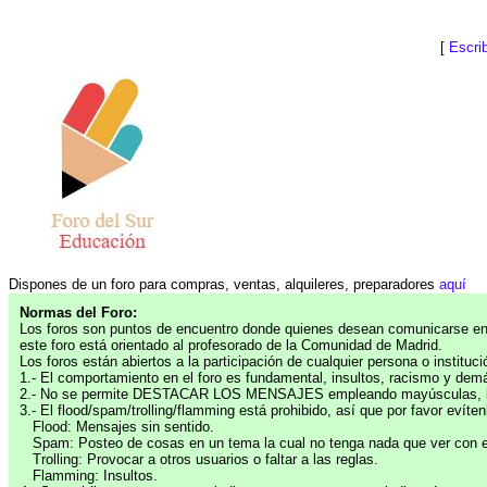
[
Escri
Dispones de un foro para compras, ventas, alquileres, preparadores
aquí
Normas del Foro:
Los foros son puntos de encuentro donde quienes desean comunicarse entr
este foro está orientado al profesorado de la Comunidad de Madrid.
Los foros están abiertos a la participación de cualquier persona o instit
1.- El comportamiento en el foro es fundamental, insultos, racismo y de
2.- No se permite DESTACAR LOS MENSAJES empleando mayúsculas, las co
3.- El flood/spam/trolling/flamming está prohibido, así que por favor evíten
Flood: Mensajes sin sentido.
Spam: Posteo de cosas en un tema la cual no tenga nada que ver con el 
Trolling: Provocar a otros usuarios o faltar a las reglas.
Flamming: Insultos.