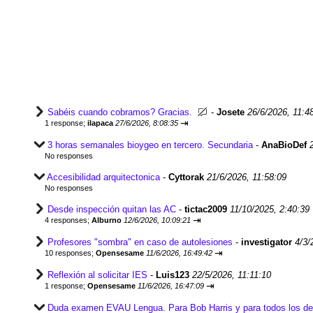
Sabéis cuando cobramos? Gracias.
-
Josete
26/6/2026, 11:4
⇥
1 response;
ilapaca
27/6/2026, 8:08:35
3 horas semanales bioygeo en tercero. Secundaria
-
AnaBioDef
No responses
Accesibilidad arquitectonica
-
Cyttorak
21/6/2026, 11:58:09
No responses
Desde inspección quitan las AC
-
tictac2009
11/10/2025, 2:40:39
⇥
4 responses;
Alburno
12/6/2026, 10:09:21
Profesores "sombra" en caso de autolesiones
-
investigator
4/3/
⇥
10 responses;
Opensesame
11/6/2026, 16:49:42
Reflexión al solicitar IES
-
Luis123
22/5/2026, 11:11:10
⇥
1 response;
Opensesame
11/6/2026, 16:47:09
Duda examen EVAU Lengua. Para Bob Harris y para todos los de