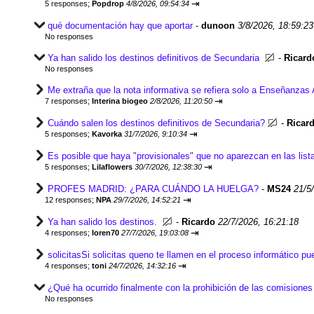
⇥
5 responses;
Popdrop
4/8/2026, 09:54:34
qué documentación hay que aportar
-
dunoon
3/8/2026, 18:59:23
No responses
Ya han salido los destinos definitivos de Secundaria
-
Ricard
No responses
Me extraña que la nota informativa se refiera solo a Enseñanzas 
⇥
7 responses;
Interina biogeo
2/8/2026, 11:20:50
Cuándo salen los destinos definitivos de Secundaria?
-
Ricar
⇥
5 responses;
Kavorka
31/7/2026, 9:10:34
Es posible que haya "provisionales" que no aparezcan en las lis
⇥
5 responses;
Lilaflowers
30/7/2026, 12:38:30
PROFES MADRID: ¿PARA CUÁNDO LA HUELGA?
-
MS24
21/5
⇥
12 responses;
NPA
29/7/2026, 14:52:21
Ya han salido los destinos.
-
Ricardo
22/7/2026, 16:21:18
⇥
4 responses;
loren70
27/7/2026, 19:03:08
solicitasSi solicitas queno te llamen en el proceso informático pu
⇥
4 responses;
toni
24/7/2026, 14:32:16
¿Qué ha ocurrido finalmente con la prohibición de las comisiones
No responses