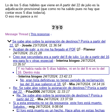
Lo de los 5 días hábiles que viene en A partir del 22 de julio es la
adjudicación provisional (que como no ha salido pues no hay que
contar esos 5 días todavía).
O eso me parece a mí
Message Thread
|
This response
↓
Se sabe algo sobre la asignación de destinos? Ponía a partir del
22.
-
Josete
23/7/2024, 11:36:54
Acaban de salir, a mi me ha llegado el PDF
-
Flaneur
24/7/2024, 15:21:28
Creo que secundaria era a partir del 8 de julio. Lo de a partir del 16
era para fp y otras especiali
-
Interina biogeo
24/7/2024,
13:35:57
Y no había nada de 5 días hábiles, ni en lo del 8 ni en lo del
16. Dentro más
-
Interina biogeo
24/7/2024, 13:42:13
No, eran lista definitivas no tienen periodo de reclamación,
las del 16 que salieron el 18.
-
Mia
24/7/2024, 14:14:16
Re: Se sabe algo sobre la asignación de destinos? Ponía a partir
del 22.
-
Pilar2006
24/7/2024, 11:33:17
Re: Se sabe algo sobre la asignación de destinos? Ponía a
partir del 22.
-
Mia
24/7/2024, 13:37:59
Si a esta pregunta no se da respuesta, este foro está muerto.
Saludos.
-
mig
24/7/2024, 9:08:04
El foro está muerto es un hecho. Hace años en estas fechas