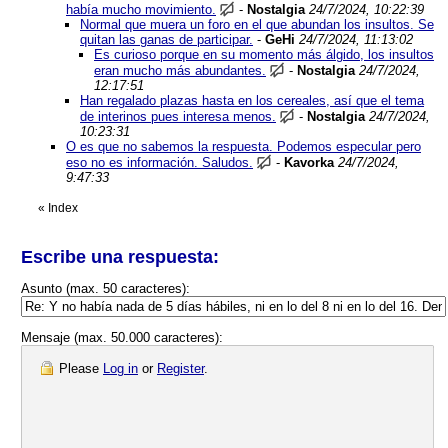
había mucho movimiento.
-
Nostalgia
24/7/2024, 10:22:39
Normal que muera un foro en el que abundan los insultos. Se
quitan las ganas de participar.
-
GeHi
24/7/2024, 11:13:02
Es curioso porque en su momento más álgido, los insultos
eran mucho más abundantes.
-
Nostalgia
24/7/2024,
12:17:51
Han regalado plazas hasta en los cereales, así que el tema
de interinos pues interesa menos.
-
Nostalgia
24/7/2024,
10:23:31
O es que no sabemos la respuesta. Podemos especular pero
eso no es información. Saludos.
-
Kavorka
24/7/2024,
9:47:33
«
Index
Escribe una respuesta:
Asunto (max. 50 caracteres):
Mensaje (max. 50.000 caracteres):
Please
Log in
or
Register
.