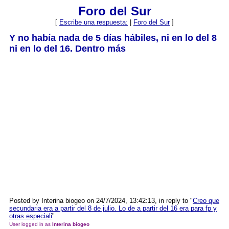
Foro del Sur
[
Escribe una respuesta:
|
Foro del Sur
]
Y no había nada de 5 días hábiles, ni en lo del 8
ni en lo del 16. Dentro más
Posted by Interina biogeo on 24/7/2024, 13:42:13, in reply to "
Creo que
secundaria era a partir del 8 de julio. Lo de a partir del 16 era para fp y
otras especiali
"
User logged in as
Interina biogeo