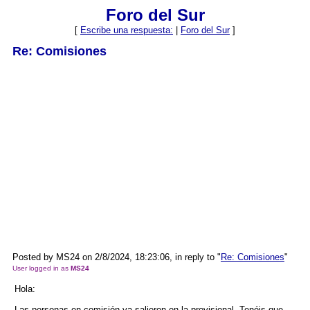
Foro del Sur
[
Escribe una respuesta:
|
Foro del Sur
]
Re: Comisiones
Posted by MS24 on 2/8/2024, 18:23:06, in reply to "
Re: Comisiones
"
User logged in as
MS24
Hola:
Las personas en comisión ya salieron en la provisional. Tenéis que