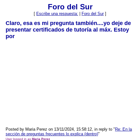
Foro del Sur
[
Escribe una respuesta:
|
Foro del Sur
]
Claro, esa es mi pregunta también....yo deje de
presentar certificados de tutoría al máx. Estoy
por
Posted by Maria Perez on 13/11/2024, 15:58:12, in reply to "
Re: En la
sección de preguntas frecuentes lo explica (dentro)
"
User logged in as
Maria Perez