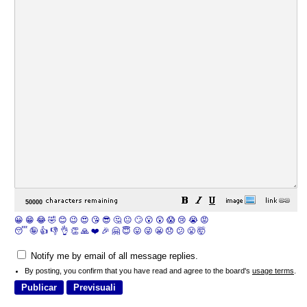
😀
😁
😂
🤣
😊
😉
😍
😘
😎
🤔
😐
🙄
😮
😲
😱
😢
😭
😡
😴
🤪
👍
👎
👌
👏
🙏
❤️
🎉
🤗
😇
😛
😜
😬
😞
😕
😤
🤯
Notify me by email of all message replies.
By posting, you confirm that you have read and agree to the board's
usage terms
.