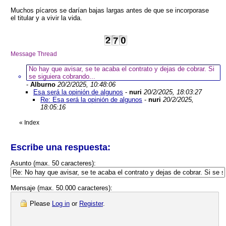
Muchos pícaros se darían bajas largas antes de que se incorporase
el titular y a vivir la vida.
Message Thread
No hay que avisar, se te acaba el contrato y dejas de cobrar. Si
se siguiera cobrando...
-
Alburno
20/2/2025, 10:48:06
Esa será la opinión de algunos
-
nuri
20/2/2025, 18:03:27
Re: Esa será la opinión de algunos
-
nuri
20/2/2025,
18:05:16
«
Index
Escribe una respuesta:
Asunto (max. 50 caracteres):
Mensaje (max. 50.000 caracteres):
Please
Log in
or
Register
.