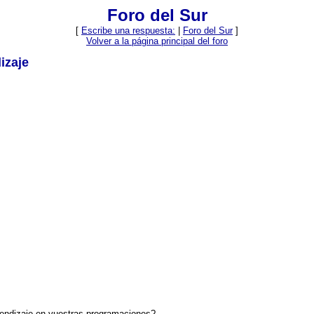
Foro del Sur
[
Escribe una respuesta:
|
Foro del Sur
]
Volver a la página principal del foro
izaje
prendizaje en vuestras programaciones?