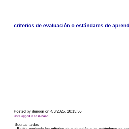
criterios de evaluación o estándares de aprend
Posted by dunoon on 4/3/2025, 18:15:56
User logged in as
dunoon
Buenas tardes
¿Estáis poniendo los criterios de evaluación o los estándares de a