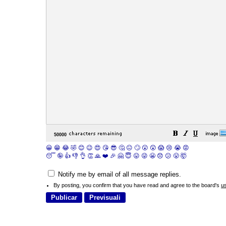
😀
😁
😂
🤣
😊
😉
😍
😘
😎
🤔
😐
🙄
😮
😲
😱
😢
😭
😡
😴
🤪
👍
👎
👌
👏
🙏
❤️
🎉
🤗
😇
😛
😜
😬
😞
😕
😤
🤯
Notify me by email of all message replies.
By posting, you confirm that you have read and agree to the board's
u