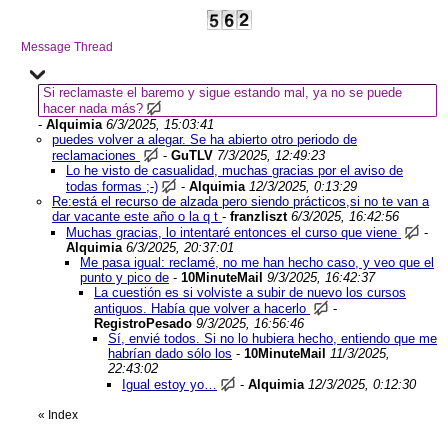
Message Thread
Si reclamaste el baremo y sigue estando mal, ya no se puede
hacer nada más?
-
Alquimia
6/3/2025, 15:03:41
puedes volver a alegar. Se ha abierto otro periodo de
reclamaciones
-
GuTLV
7/3/2025, 12:49:23
Lo he visto de casualidad, muchas gracias por el aviso de
todas formas ;-)
-
Alquimia
12/3/2025, 0:13:29
Re:está el recurso de alzada pero siendo prácticos,si no te van a
dar vacante este año o la q t
-
franzliszt
6/3/2025, 16:42:56
Muchas gracias, lo intentaré entonces el curso que viene
-
Alquimia
6/3/2025, 20:37:01
Me pasa igual: reclamé, no me han hecho caso, y veo que el
punto y pico de
-
10MinuteMail
9/3/2025, 16:42:37
La cuestión es si volviste a subir de nuevo los cursos
antiguos. Había que volver a hacerlo
-
RegistroPesado
9/3/2025, 16:56:46
Sí, envié todos. Si no lo hubiera hecho, entiendo que me
habrían dado sólo los
-
10MinuteMail
11/3/2025,
22:43:02
Igual estoy yo…
-
Alquimia
12/3/2025, 0:12:30
«
Index