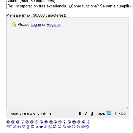
Asunto (max. 50 caracteres):
Mensaje (max. 50.000 caracteres):
Please
Log in
or
Register
.
😀
😁
😂
🤣
😊
😉
😍
😘
😎
🤔
😐
🙄
😮
😲
😱
😢
😭
😡
😴
🤪
👍
👎
👌
👏
🙏
❤️
🎉
🤗
😇
😛
😜
😬
😞
😕
😤
🤯