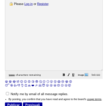
Please
Log in
or
Register
.
😀
😁
😂
🤣
😊
😉
😍
😘
😎
🤔
😐
🙄
😮
😲
😱
😢
😭
😡
😴
🤪
👍
👎
👌
👏
🙏
❤️
🎉
🤗
😇
😛
😜
😬
😞
😕
😤
🤯
Notify me by email of all message replies.
By posting, you confirm that you have read and agree to the board's
usage terms
.