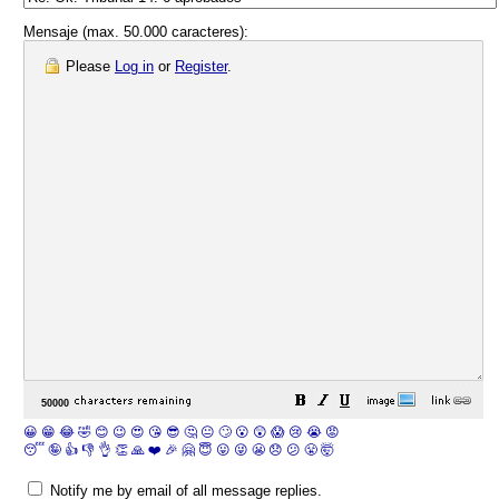
Mensaje (max. 50.000 caracteres):
Please
Log in
or
Register
.
😀
😁
😂
🤣
😊
😉
😍
😘
😎
🤔
😐
🙄
😮
😲
😱
😢
😭
😡
😴
🤪
👍
👎
👌
👏
🙏
❤️
🎉
🤗
😇
😛
😜
😬
😞
😕
😤
🤯
Notify me by email of all message replies.