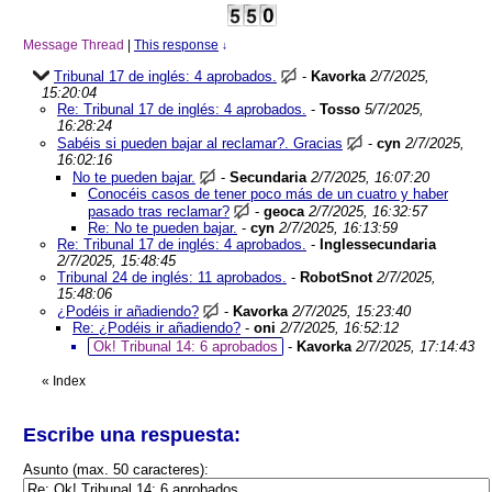
Message Thread
|
This response
↓
Tribunal 17 de inglés: 4 aprobados.
-
Kavorka
2/7/2025,
15:20:04
Re: Tribunal 17 de inglés: 4 aprobados.
-
Tosso
5/7/2025,
16:28:24
Sabéis si pueden bajar al reclamar?. Gracias
-
cyn
2/7/2025,
16:02:16
No te pueden bajar.
-
Secundaria
2/7/2025, 16:07:20
Conocéis casos de tener poco más de un cuatro y haber
pasado tras reclamar?
-
geoca
2/7/2025, 16:32:57
Re: No te pueden bajar.
-
cyn
2/7/2025, 16:13:59
Re: Tribunal 17 de inglés: 4 aprobados.
-
Inglessecundaria
2/7/2025, 15:48:45
Tribunal 24 de inglés: 11 aprobados.
-
RobotSnot
2/7/2025,
15:48:06
¿Podéis ir añadiendo?
-
Kavorka
2/7/2025, 15:23:40
Re: ¿Podéis ir añadiendo?
-
oni
2/7/2025, 16:52:12
Ok! Tribunal 14: 6 aprobados
-
Kavorka
2/7/2025, 17:14:43
«
Index
Escribe una respuesta:
Asunto (max. 50 caracteres):