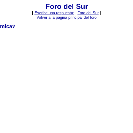
Foro del Sur
[
Escribe una respuesta:
|
Foro del Sur
]
Volver a la página principal del foro
uímica?