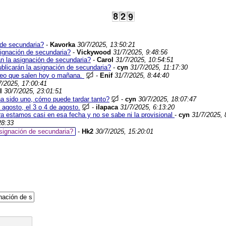
 de secundaria?
-
Kavorka
30/7/2025, 13:50:21
signación de secundaria?
-
Vickywood
31/7/2025, 9:48:56
án la asignación de secundaria?
-
Carol
31/7/2025, 10:54:51
ublicarán la asignación de secundaria?
-
cyn
31/7/2025, 11:17:30
creo que salen hoy o mañana.
-
Enif
31/7/2025, 8:44:40
7/2025, 17:00:41
l
30/7/2025, 23:01:51
a sido uno, cómo puede tardar tanto?
-
cyn
30/7/2025, 18:07:47
agosto, el 3 o 4 de agosto.
-
ilapaca
31/7/2025, 6:13:20
ora estamos casi en esa fecha y no se sabe ni la provisional
-
cyn
31/7/2025, 
28:33
asignación de secundaria?
-
Hk2
30/7/2025, 15:20:01