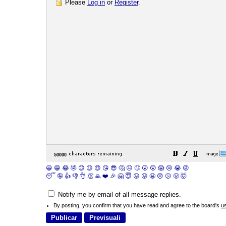
Please
Log in
or
Register
.
😀
😁
😂
🤣
😊
😉
😍
😘
😎
🤔
😐
🙄
😮
😲
😱
😢
😭
😡
😴
🤪
👍
👎
👌
👏
🙏
❤️
🎉
🤗
😇
😛
😜
😬
😞
😕
😤
🤯
Notify me by email of all message replies.
By posting, you confirm that you have read and agree to the board's
u