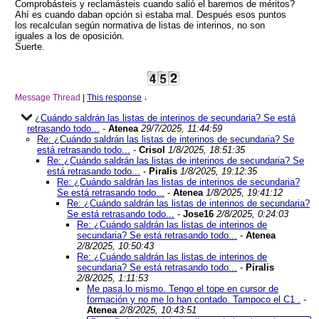
Comprobásteis y reclamásteis cuando salió el baremos de méritos?
Ahí es cuando daban opción si estaba mal. Después esos puntos
los recalculan según normativa de listas de interinos, no son
iguales a los de oposición.
Suerte.
Message Thread
|
This response
↓
¿Cuándo saldrán las listas de interinos de secundaria? Se está
retrasando todo...
-
Atenea
29/7/2025, 11:44:59
Re: ¿Cuándo saldrán las listas de interinos de secundaria? Se
está retrasando todo...
-
Crisol
1/8/2025, 18:51:35
Re: ¿Cuándo saldrán las listas de interinos de secundaria? Se
está retrasando todo...
-
Piralis
1/8/2025, 19:12:35
Re: ¿Cuándo saldrán las listas de interinos de secundaria?
Se está retrasando todo...
-
Atenea
1/8/2025, 19:41:12
Re: ¿Cuándo saldrán las listas de interinos de secundaria?
Se está retrasando todo...
-
Jose16
2/8/2025, 0:24:03
Re: ¿Cuándo saldrán las listas de interinos de
secundaria? Se está retrasando todo...
-
Atenea
2/8/2025, 10:50:43
Re: ¿Cuándo saldrán las listas de interinos de
secundaria? Se está retrasando todo...
-
Piralis
2/8/2025, 1:11:53
Me pasa lo mismo. Tengo el tope en cursor de
formación y no me lo han contado. Tampoco el C1 .
-
Atenea
2/8/2025, 10:43:51