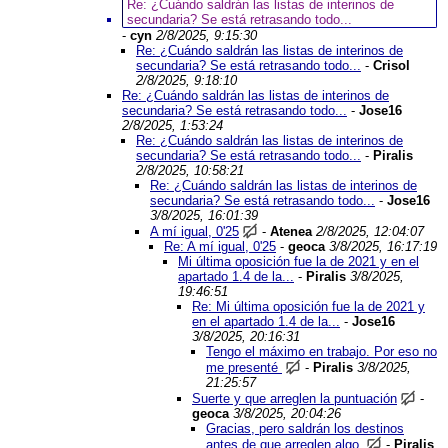
Re: ¿Cuándo saldrán las listas de interinos de
secundaria? Se está retrasando todo...
-
cyn
2/8/2025, 9:15:30
Re: ¿Cuándo saldrán las listas de interinos de
secundaria? Se está retrasando todo...
-
Crisol
2/8/2025, 9:18:10
Re: ¿Cuándo saldrán las listas de interinos de
secundaria? Se está retrasando todo...
-
Jose16
2/8/2025, 1:53:24
Re: ¿Cuándo saldrán las listas de interinos de
secundaria? Se está retrasando todo...
-
Piralis
2/8/2025, 10:58:21
Re: ¿Cuándo saldrán las listas de interinos de
secundaria? Se está retrasando todo...
-
Jose16
3/8/2025, 16:01:39
A mí igual, 0'25
-
Atenea
2/8/2025, 12:04:07
Re: A mí igual, 0'25
-
geoca
3/8/2025, 16:17:19
Mi última oposición fue la de 2021 y en el
apartado 1.4 de la...
-
Piralis
3/8/2025,
19:46:51
Re: Mi última oposición fue la de 2021 y
en el apartado 1.4 de la...
-
Jose16
3/8/2025, 20:16:31
Tengo el máximo en trabajo. Por eso no
me presenté
-
Piralis
3/8/2025,
21:25:57
Suerte y que arreglen la puntuación
-
geoca
3/8/2025, 20:04:26
Gracias, pero saldrán los destinos
antes de que arreglen algo.
-
Piralis