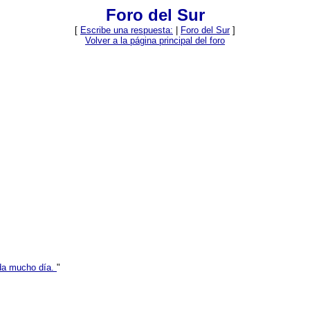
Foro del Sur
[
Escribe una respuesta:
|
Foro del Sur
]
Volver a la página principal del foro
da mucho día.
"