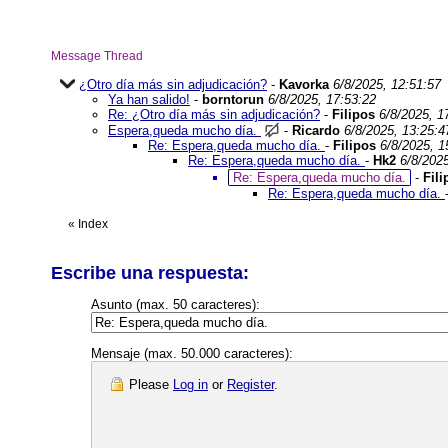
Message Thread
¿Otro día más sin adjudicación?
-
Kavorka
6/8/2025, 12:51:57
Ya han salido!
-
borntorun
6/8/2025, 17:53:22
Re: ¿Otro día más sin adjudicación?
-
Filipos
6/8/2025, 1
Espera,queda mucho día.
-
Ricardo
6/8/2025, 13:25:4
Re: Espera,queda mucho día.
-
Filipos
6/8/2025, 1
Re: Espera,queda mucho día.
-
Hk2
6/8/2025
Re: Espera,queda mucho día.
-
Fili
Re: Espera,queda mucho día.
«
Index
Escribe una respuesta:
Asunto (max. 50 caracteres):
Mensaje (max. 50.000 caracteres):
Please
Log in
or
Register
.