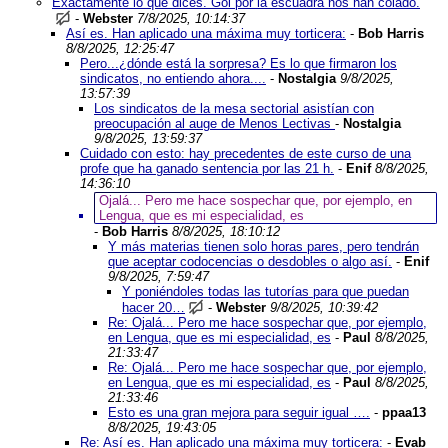
Exactamente lo que dices. Gol por la escuadra nos han colado.
-
Webster
7/8/2025, 10:14:37
Así es. Han aplicado una máxima muy torticera:
-
Bob Harris
8/8/2025, 12:25:47
Pero...¿dónde está la sorpresa? Es lo que firmaron los
sindicatos, no entiendo ahora....
-
Nostalgia
9/8/2025,
13:57:39
Los sindicatos de la mesa sectorial asistían con
preocupación al auge de Menos Lectivas
-
Nostalgia
9/8/2025, 13:59:37
Cuidado con esto: hay precedentes de este curso de una
profe que ha ganado sentencia por las 21 h.
-
Enif
8/8/2025,
14:36:10
Ojalá... Pero me hace sospechar que, por ejemplo, en
Lengua, que es mi especialidad, es
-
Bob Harris
8/8/2025, 18:10:12
Y más materias tienen solo horas pares, pero tendrán
que aceptar codocencias o desdobles o algo así.
-
Enif
9/8/2025, 7:59:47
Y poniéndoles todas las tutorías para que puedan
hacer 20…
-
Webster
9/8/2025, 10:39:42
Re: Ojalá... Pero me hace sospechar que, por ejemplo,
en Lengua, que es mi especialidad, es
-
Paul
8/8/2025,
21:33:47
Re: Ojalá... Pero me hace sospechar que, por ejemplo,
en Lengua, que es mi especialidad, es
-
Paul
8/8/2025,
21:33:46
Esto es una gran mejora para seguir igual ….
-
ppaa13
8/8/2025, 19:43:05
Re: Así es. Han aplicado una máxima muy torticera:
-
Evab