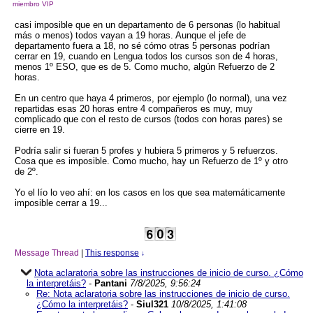
miembro VIP
casi imposible que en un departamento de 6 personas (lo habitual
más o menos) todos vayan a 19 horas. Aunque el jefe de
departamento fuera a 18, no sé cómo otras 5 personas podrían
cerrar en 19, cuando en Lengua todos los cursos son de 4 horas,
menos 1º ESO, que es de 5. Como mucho, algún Refuerzo de 2
horas.
En un centro que haya 4 primeros, por ejemplo (lo normal), una vez
repartidas esas 20 horas entre 4 compañeros es muy, muy
complicado que con el resto de cursos (todos con horas pares) se
cierre en 19.
Podría salir si fueran 5 profes y hubiera 5 primeros y 5 refuerzos.
Cosa que es imposible. Como mucho, hay un Refuerzo de 1º y otro
de 2º.
Yo el lío lo veo ahí: en los casos en los que sea matemáticamente
imposible cerrar a 19...
Message Thread
|
This response
↓
Nota aclaratoria sobre las instrucciones de inicio de curso. ¿Cómo
la interpretáis?
-
Pantani
7/8/2025, 9:56:24
Re: Nota aclaratoria sobre las instrucciones de inicio de curso.
¿Cómo la interpretáis?
-
Siul321
10/8/2025, 1:41:08