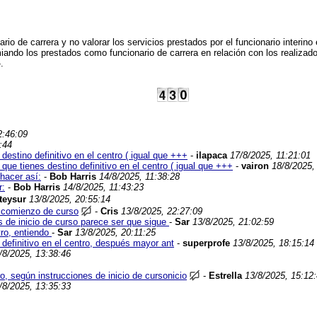
nario de carrera y no valorar los servicios prestados por el funcionario inte
miando los prestados como funcionario de carrera en relación con los realizad
.
2:46:09
:44
estino definitivo en el centro ( igual que +++
-
ilapaca
17/8/2025, 11:21:01
ue tienes destino definitivo en el centro ( igual que +++
-
vairon
18/8/2025,
hacer así:
-
Bob Harris
14/8/2025, 11:38:28
r:
-
Bob Harris
14/8/2025, 11:43:23
teysur
13/8/2025, 20:55:14
de comienzo de curso
-
Cris
13/8/2025, 22:27:09
s de inicio de curso parece ser que sigue
-
Sar
13/8/2025, 21:02:59
tro, entiendo
-
Sar
13/8/2025, 20:11:25
definitivo en el centro, después mayor ant
-
superprofe
13/8/2025, 18:15:14
/8/2025, 13:38:46
o, según instrucciones de inicio de cursonicio
-
Estrella
13/8/2025, 15:12
/8/2025, 13:35:33