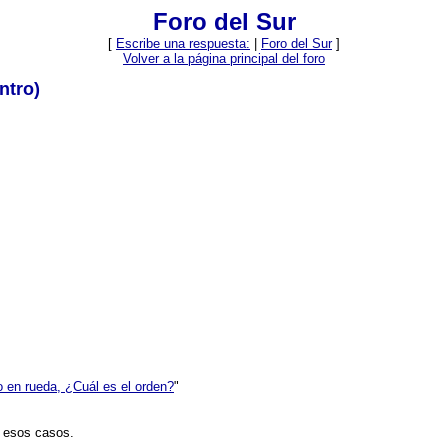
Foro del Sur
[
Escribe una respuesta:
|
Foro del Sur
]
Volver a la página principal del foro
ntro)
 en rueda, ¿Cuál es el orden?
"
s esos casos.