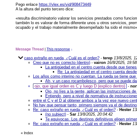
Pego enlace
https://vlex.es/vid/908473449
A la altura del punto tercero dice:
«resulta discriminatorio valorar los servicios prestados como funcio
también lo es valorar de forma diferente unos u otros servicios, pre
ocupado y el trabajo materialmente desempeñado ha sido el mismo»
Message Thread
|
This response
↓
caso extraño en rueda, ¿Cuál es el orden?
-
terep
13/8/2025, 1
Creo que no es correcto (dentro)
-
vairon
16/8/2025, 19:58
La antigüedad en el centro cuenta desde que tienes d
Re: La antigüedad en el centro cuenta desde q
Los años como interino no cuentan. La rueda se tiene que 
Ah, y un caso rocambolesco, pero que se puede da
ojo, que igual orden es C y luego D (explico dentro)
-
nor
Ojo, no líes a la gente, aplican las instrucciones 
Entiendo, pero a nivel de normativa de instruccione
entre el C y el D al obtener ambos a la vez ese nuevo cen
No hay que pensar tanto, primero siempre va el de destino 
Re: caso extraño en rueda, ¿Cuál es el orden?
-
Hester
13
(no subject)
-
Sar
13/8/2025, 20:04:42
Te equivocas. Los destinos definitivos eligen primer
Re: caso extraño en rueda, ¿Cuál es el orden?
-
Hester
13
«
Index