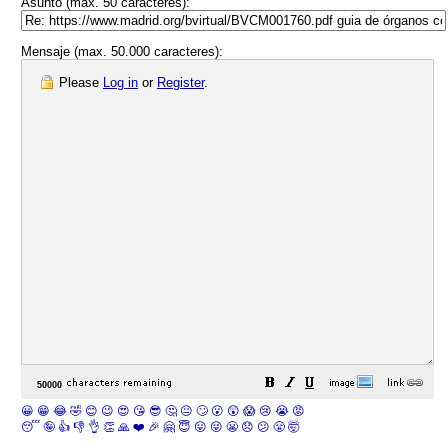
Asunto (max. 50 caracteres):
Mensaje (max. 50.000 caracteres):
Please
Log in
or
Register
.
😀
😁
😂
🤣
😊
😉
😍
😘
😎
🤔
😐
🙄
😮
😲
😱
😢
😭
😡
😴
🤪
👍
👎
👌
👏
🙏
❤️
🎉
🤗
😇
😛
😜
😬
😞
😕
😤
🤯