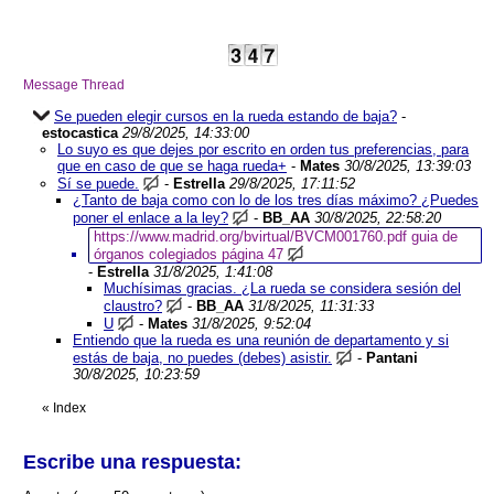
Message Thread
Se pueden elegir cursos en la rueda estando de baja?
-
estocastica
29/8/2025, 14:33:00
Lo suyo es que dejes por escrito en orden tus preferencias, para
que en caso de que se haga rueda+
-
Mates
30/8/2025, 13:39:03
Sí se puede.
-
Estrella
29/8/2025, 17:11:52
¿Tanto de baja como con lo de los tres días máximo? ¿Puedes
poner el enlace a la ley?
-
BB_AA
30/8/2025, 22:58:20
https://www.madrid.org/bvirtual/BVCM001760.pdf guia de
órganos colegiados página 47
-
Estrella
31/8/2025, 1:41:08
Muchísimas gracias. ¿La rueda se considera sesión del
claustro?
-
BB_AA
31/8/2025, 11:31:33
U
-
Mates
31/8/2025, 9:52:04
Entiendo que la rueda es una reunión de departamento y si
estás de baja, no puedes (debes) asistir.
-
Pantani
30/8/2025, 10:23:59
«
Index
Escribe una respuesta: