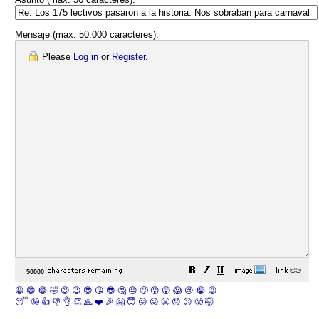
Mensaje (max. 50.000 caracteres):
Please
Log in
or
Register
.
😀
😁
😂
🤣
😊
😉
😍
😘
😎
🤔
😐
🙄
😮
😲
😱
😢
😭
😡
😴
🤪
👍
👎
👌
👏
🙏
❤️
🎉
🤗
😇
😛
😜
😬
😞
😕
😤
🤯