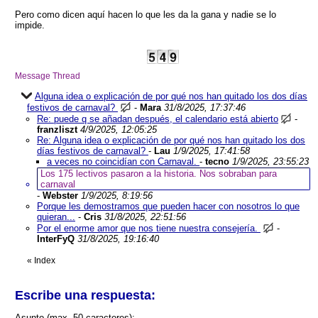
Pero como dicen aquí hacen lo que les da la gana y nadie se lo
impide.
Message Thread
Alguna idea o explicación de por qué nos han quitado los dos días
festivos de carnaval?
-
Mara
31/8/2025, 17:37:46
Re: puede q se añadan después, el calendario está abierto
-
franzliszt
4/9/2025, 12:05:25
Re: Alguna idea o explicación de por qué nos han quitado los dos
días festivos de carnaval?
-
Lau
1/9/2025, 17:41:58
a veces no coincidían con Carnaval.
-
tecno
1/9/2025, 23:55:23
Los 175 lectivos pasaron a la historia. Nos sobraban para
carnaval
-
Webster
1/9/2025, 8:19:56
Porque les demostramos que pueden hacer con nosotros lo que
quieran...
-
Cris
31/8/2025, 22:51:56
Por el enorme amor que nos tiene nuestra consejería.
-
InterFyQ
31/8/2025, 19:16:40
«
Index
Escribe una respuesta:
Asunto (max. 50 caracteres):