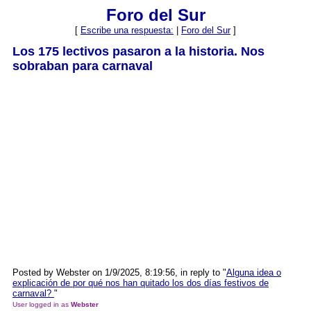
Foro del Sur
[
Escribe una respuesta:
|
Foro del Sur
]
Los 175 lectivos pasaron a la historia. Nos
sobraban para carnaval
Posted by Webster on 1/9/2025, 8:19:56, in reply to "
Alguna idea o
explicación de por qué nos han quitado los dos días festivos de
carnaval?
"
User logged in as
Webster