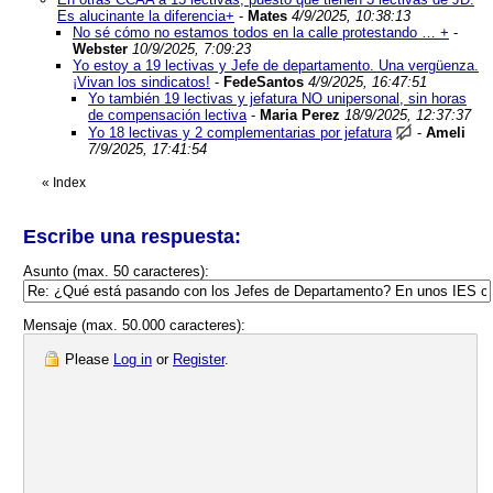
Es alucinante la diferencia+
-
Mates
4/9/2025, 10:38:13
No sé cómo no estamos todos en la calle protestando … +
-
Webster
10/9/2025, 7:09:23
Yo estoy a 19 lectivas y Jefe de departamento. Una vergüenza.
¡Vivan los sindicatos!
-
FedeSantos
4/9/2025, 16:47:51
Yo también 19 lectivas y jefatura NO unipersonal, sin horas
de compensación lectiva
-
Maria Perez
18/9/2025, 12:37:37
Yo 18 lectivas y 2 complementarias por jefatura
-
Ameli
7/9/2025, 17:41:54
«
Index
Escribe una respuesta:
Asunto (max. 50 caracteres):
Mensaje (max. 50.000 caracteres):
Please
Log in
or
Register
.