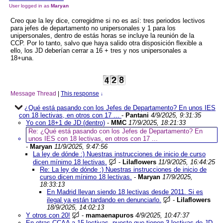
User logged in as
Maryan
Creo que la ley dice, corregidme si no es así: tres periodos lectivos
para jefes de departamento no unipersonales y 1 para los
unipersonales, dentro de estás horas se incluye la reunión de la
CCP. Por lo tanto, salvo que haya salido otra disposición flexible a
ello, los JD deberían cerrar a 16 + tres y nos unipersonales a
18+una.
Message Thread
|
This response
↓
¿Qué está pasando con los Jefes de Departamento? En unos IES
con 18 lectivas, en otros con 17 ...
-
Pantani
4/9/2025, 9:31:35
Yo con 18+1 de JD (dentro)
-
MMC
17/9/2025, 18:21:33
Re: ¿Qué está pasando con los Jefes de Departamento? En
unos IES con 18 lectivas, en otros con 17 ...
-
Maryan
11/9/2025, 9:47:56
La ley de dónde :) Nuestras instrucciones de inicio de curso
dicen mínimo 18 lectivas.
-
Lilaflowers
11/9/2025, 16:44:25
Re: La ley de dónde :) Nuestras instrucciones de inicio de
curso dicen mínimo 18 lectivas.
-
Maryan
17/9/2025,
18:33:13
En Madrid llevan siendo 18 lectivas desde 2011. Si es
ilegal ya están tardando en denunciarlo.
-
Lilaflowers
18/9/2025, 14:02:13
Y otros con 20!
-
mamaenapuros
4/9/2025, 10:47:37
En otras CCAA a 15 lectivas, puesto que tienen 3 lectivas de JD.