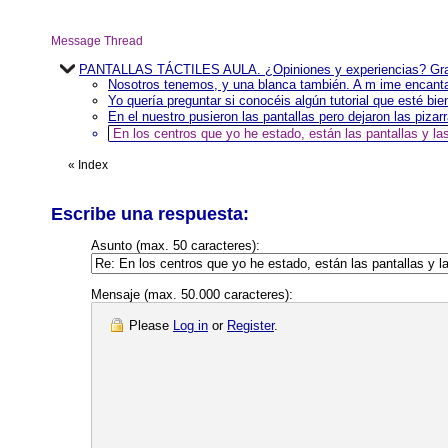
Message Thread
PANTALLAS TÁCTILES AULA. ¿Opiniones y experiencias? Grac
Nosotros tenemos, y una blanca también. A m ime encanta
Yo quería preguntar si conocéis algún tutorial que esté bie
En el nuestro pusieron las pantallas pero dejaron las piza
En los centros que yo he estado, están las pantallas y las
«
Index
Escribe una respuesta:
Asunto (max. 50 caracteres):
Mensaje (max. 50.000 caracteres):
Please
Log in
or
Register
.