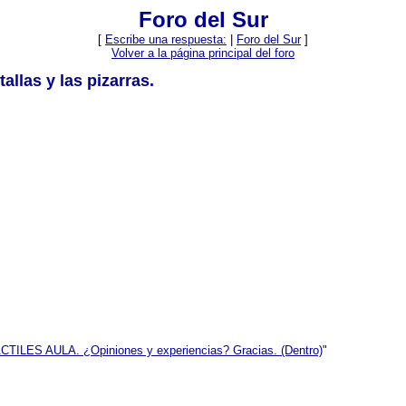
Foro del Sur
[
Escribe una respuesta:
|
Foro del Sur
]
Volver a la página principal del foro
allas y las pizarras.
ILES AULA. ¿Opiniones y experiencias? Gracias. (Dentro)
"