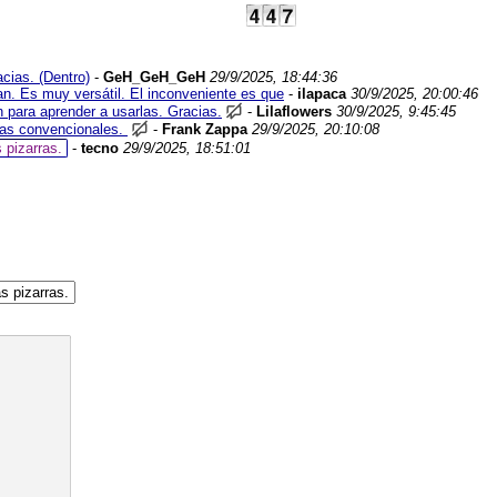
ias. (Dentro)
-
GeH_GeH_GeH
29/9/2025, 18:44:36
n. Es muy versátil. El inconveniente es que
-
ilapaca
30/9/2025, 20:00:46
n para aprender a usarlas. Gracias.
-
Lilaflowers
30/9/2025, 9:45:45
rras convencionales.
-
Frank Zappa
29/9/2025, 20:10:08
 pizarras.
-
tecno
29/9/2025, 18:51:01