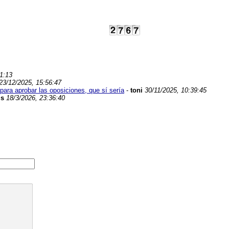
1:13
23/12/2025, 15:56:47
ara aprobar las oposiciones, que sí sería
-
toni
30/11/2025, 10:39:45
is
18/3/2026, 23:36:40