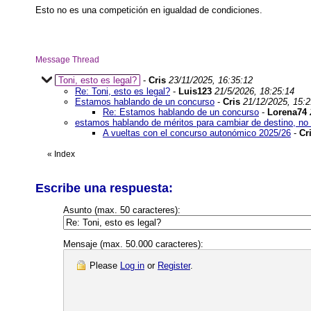
Esto no es una competición en igualdad de condiciones.
Message Thread
Toni, esto es legal?
-
Cris
23/11/2025, 16:35:12
Re: Toni, esto es legal?
-
Luis123
21/5/2026, 18:25:14
Estamos hablando de un concurso
-
Cris
21/12/2025, 15:2
Re: Estamos hablando de un concurso
-
Lorena74
estamos hablando de méritos para cambiar de destino, no p
A vueltas con el concurso autonómico 2025/26
-
Cr
«
Index
Escribe una respuesta:
Asunto (max. 50 caracteres):
Mensaje (max. 50.000 caracteres):
Please
Log in
or
Register
.