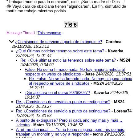
"Trabajan mucho para la comisión", dice. ¡Santa madre de Dios...!
😂 Vaya cara de obsidiana tienen "algunos/as". En fin, disfrutad de
tantísimo trabajo mientras podáis.
Message Thread
|
This response
↓
¿Comisiones de servicio a punto de extinguirse?
-
Corchea
25/11/2025, 16:23:12
¿Qué últimas noticias tenemos sobre este tema?
-
Kavorka
23/4/2026, 13:01:44
Re: ¿Qué últimas noticias tenemos sobre este tema?
-
MS24
24/4/2026, 0:34:02
Falso. No se ha firmado nada. No hay ninguna noticia al
respecto en webs de sindicatos
-
Jetse
24/4/2026, 13:37:51
Re: Falso. No se ha firmado nada. No hay ninguna noticia
al respecto en webs de sindicatos
-
MS24
24/4/2026,
15:21:11
¿Se aplicará en el curso 2026/2027?
-
Kavorka
24/4/2026,
10:14:37
Re: ¿Comisiones de servicio a punto de extinguirse?
-
MS24
21/4/2026, 16:23:27
Re: ¿Comisiones de servicio a punto de extinguirse?
-
Lorena74
13/4/2026, 13:40:53
A punto de extinguirse? Pero si cada año hay más y más…
+dentro
-
Mates
30/11/2025, 10:46:52
A mí me dan igual..... Yo no tengo ninguna, pero mis compis,
trabajan un montón y no voy a responder
-
tecno
29/11/2025,