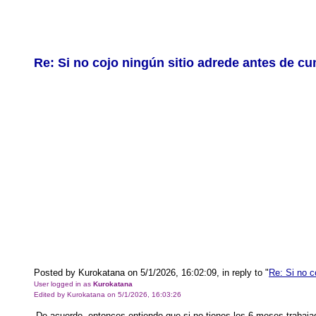
Re: Si no cojo ningún sitio adrede antes de cu
Posted by Kurokatana on 5/1/2026, 16:02:09, in reply to "
Re: Si no c
User logged in as
Kurokatana
Edited by Kurokatana on 5/1/2026, 16:03:26
De acuerdo, entonces entiendo que si no tienes los 6 meses trabajad