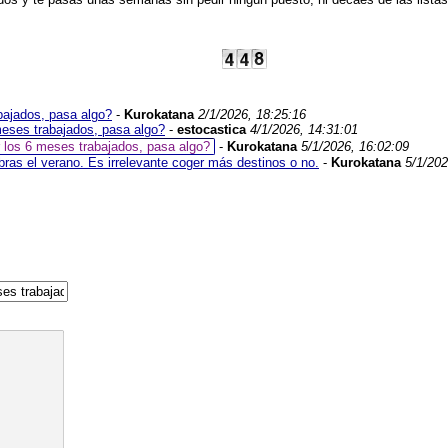
abajados, pasa algo?
-
Kurokatana
2/1/2026, 18:25:16
 meses trabajados, pasa algo?
-
estocastica
4/1/2026, 14:31:01
r los 6 meses trabajados, pasa algo?
-
Kurokatana
5/1/2026, 16:02:09
ras el verano. Es irrelevante coger más destinos o no.
-
Kurokatana
5/1/202