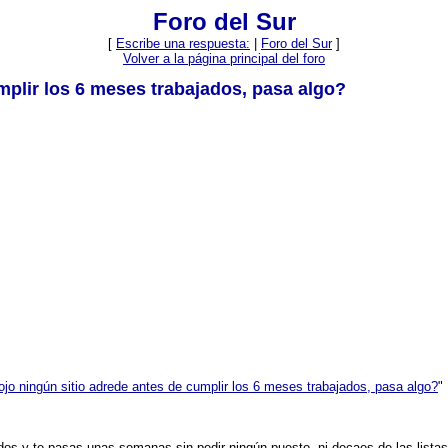
Foro del Sur
[
Escribe una respuesta:
|
Foro del Sur
]
Volver a la página principal del foro
mplir los 6 meses trabajados, pasa algo?
ojo ningún sitio adrede antes de cumplir los 6 meses trabajados, pasa algo?
"
os y te pasas unas semanas sin pedir ningún puesto, ni decaes de las listas 