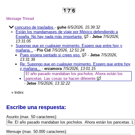
Message Thread
concurso de traslados
-
guhe
6/5/2026, 15:39:32
Están los mandamases de viaje por México defendiendo a
España. No hay nada más importante.
-
Jetse
7/5/2026,
13:31:05
Supongo que en cualquier moimento. Espero que entre hoy y
mañana...
-
Pio Cid
7/5/2026, 12:51:24
Pues espera sentado si crees eso.
-
Jetse
7/5/2026,
13:31:39
Re: Supongo que en cualquier moimento. Espero que entre hoy
y mañana...
-
erzamora
7/5/2026, 13:01:15
El año pasado mandaban los pocholos. Ahora están los
pancetas. Las cosas se hacen diferente
-
Jetse
7/5/2026, 13:32:22
«
Index
Escribe una respuesta:
Asunto (max. 50 caracteres):
Mensaje (max. 50.000 caracteres):