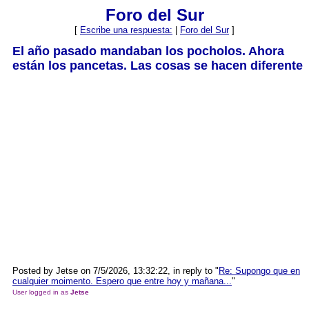
Foro del Sur
[
Escribe una respuesta:
|
Foro del Sur
]
El año pasado mandaban los pocholos. Ahora
están los pancetas. Las cosas se hacen diferente
Posted by Jetse on 7/5/2026, 13:32:22, in reply to "
Re: Supongo que en
cualquier moimento. Espero que entre hoy y mañana...
"
User logged in as
Jetse