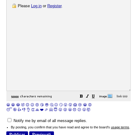
Please
Log in
or
Register
.
😀
😁
😂
🤣
😊
😉
😍
😘
😎
🤔
😐
🙄
😮
😲
😱
😢
😭
😡
😴
🤪
👍
👎
👌
👏
🙏
❤️
🎉
🤗
😇
😛
😜
😬
😞
😕
😤
🤯
Notify me by email of all message replies.
By posting, you confirm that you have read and agree to the board's
usage terms
.