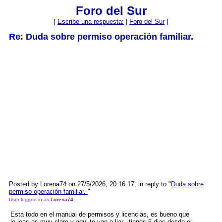
Foro del Sur
[
Escribe una respuesta:
|
Foro del Sur
]
Re: Duda sobre permiso operación familiar.
Posted by Lorena74 on 27/5/2026, 20:16:17, in reply to "
Duda sobre
permiso operación familiar.
"
User logged in as
Lorena74
Esta todo en el manual de permisos y licencias, es bueno que
lo.leas es muy claro y aqui te van a liar...tienes 5 dias desde el