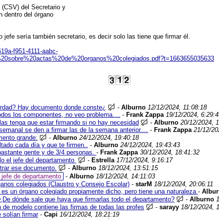
n (CSV) del Secretario y
n dentro del órgano
efe sería también secretario, es decir solo las tiene que firmar él.
619a-f951-4111-aabc-
%20sobre%20actas%20de%20organos%20colegiados.pdf?t=1663655035633
 verdad? Hay documento donde conste¿
-
Alburno
12/12/2024, 11:08:18
todos los componentes, no veo problema....
-
Frank Zappa
19/12/2024, 6:29:4
 las tenga que estar firmando si no hay necesidad
-
Alburno
20/12/2024, 
emanal se den a firmar las de la semana anterior....
-
Frank Zappa
21/12/20
mento grande:
-
Alburno
24/12/2024, 19:40:18
ltado cada día y que te firmen..
-
Alburno
24/12/2024, 19:43:43
bastante gente y de 3/4 personas.
-
Frank Zappa
30/12/2024, 18:41:32
lo el jefe del departamento
-
Estrella
17/12/2024, 9:16:17
trar ese documento.
-
Alburno
18/12/2024, 13:51:15
l jefe de departamento
-
Alburno
18/12/2024, 14:11:03
ganos colegiados (Claustro y Consejo Escolar)
-
starM
18/12/2024, 20:06:11
 es un órgano colegiado propiamente dicho, pero tiene una naturaleza
-
Albu
 ¿De dónde sale que haya que firmarlas todo el departamento?
-
Alburno
 de modelo contiene las firmas de todas las profes
-
sarayy
18/12/2024, 
 solían firmar
-
Capi
16/12/2024, 18:21:19