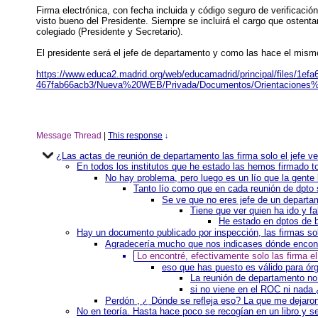
Firma electrónica, con fecha incluida y código seguro de verificació
visto bueno del Presidente. Siempre se incluirá el cargo que ostenta
colegiado (Presidente y Secretario).
El presidente será el jefe de departamento y como las hace el mismo j
https://www.educa2.madrid.org/web/educamadrid/principal/files/1efa
467fab66acb3/Nueva%20WEB/Privada/Documentos/Orientaciones
Message Thread
|
This response
↓
¿Las actas de reunión de departamento las firma solo el jefe
En todos los institutos que he estado las hemos firmado 
No hay problema, pero luego es un lío que la gente
Tanto lío como que en cada reunión de dpto s
Se ve que no eres jefe de un departa
Tiene que ver quien ha ido y fa
He estado en dptos de 
Hay un documento publicado por inspección, las firmas so
Agradecería mucho que nos indicases dónde encon
Lo encontré, efectivamente solo las firma e
eso que has puesto es válido para ór
La reunión de departamento no
si no viene en el ROC ni nada
Perdón , ¿ Dónde se refleja eso? La que me dejaron
No en teoría. Hasta hace poco se recogían en un libro y se