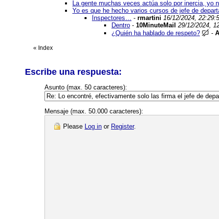
La gente muchas veces actúa solo por inercia, yo n
Yo es que he hecho varios cursos de jefe de departa
Inspectores…
-
rmartini
16/12/2024, 22:29:
Dentro
-
10MinuteMail
29/12/2024, 1
¿Quién ha hablado de respeto?
-
A
«
Index
Escribe una respuesta:
Asunto (max. 50 caracteres):
Mensaje (max. 50.000 caracteres):
Please
Log in
or
Register
.