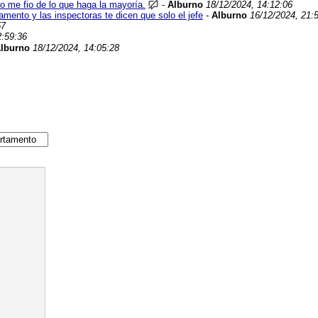
o me fio de lo que haga la mayoría.
-
Alburno
18/12/2024, 14:12:06
mento y las inspectoras te dicen que solo el jefe
-
Alburno
16/12/2024, 21:
57
2:59:36
lburno
18/12/2024, 14:05:28