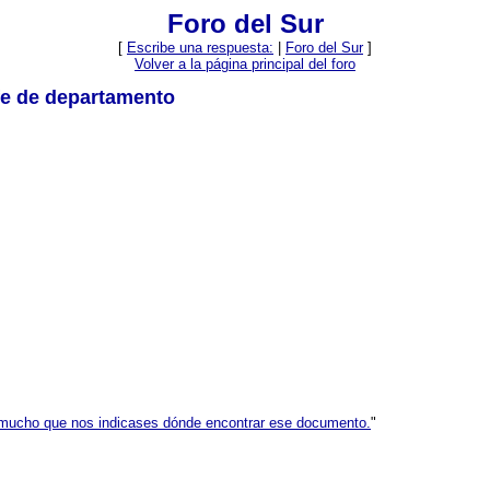
Foro del Sur
[
Escribe una respuesta:
|
Foro del Sur
]
Volver a la página principal del foro
efe de departamento
mucho que nos indicases dónde encontrar ese documento.
"