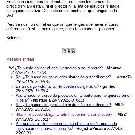
En algunos institutos los directores no tienen los cursos de
dirección y ahí están. Ni el director ni la jefa de estudios ni nadie
del equipo directivo. Depende de los enchufes que tengas en la
DAT.
Pero vamos, lo normal es que sí, que tengas que hacer el curso,
qué menos. Y sí, si nadie quiere, pues te lo pueden "proponer".
Saludos
Message Thread
¿Te puede obligar al administración a ser director?
-
Alburno
25/7/2025, 17:45:04
Re: ¿Te puede obligar al administración a ser director?
-
Lorena74
28/7/2025, 20:59:48
Es un cargo voluntario. No pueden obligarte.
-
gontec
28/7/2025, 13:36:49
Vas a hacer el curso de preparación al parto pero no quieres tener
hijos
-
Nostalgia
28/7/2025, 0:46:31
Re: ¿Te puede obligar al administración a ser director?
-
MS24
27/7/2025, 20:21:58
Re: ¿Te puede obligar al administración a ser director?
-
MS24
27/7/2025, 20:18:17
Por supuesto. De hecho si haces el curso verás que en la
legislación educativa lo pone.
-
RegistroPesado
25/7/2025,
20:00:03