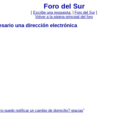
Foro del Sur
[
Escribe una respuesta:
|
Foro del Sur
]
Volver a la página principal del foro
esario una dirección electrónica
o puedo notificar un cambio de domicilio? gracias
"