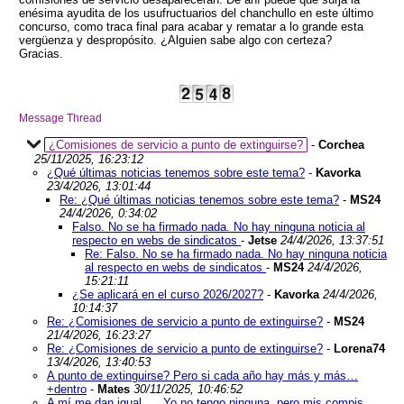
enésima ayudita de los usufructuarios del chanchullo en este último
concurso, como traca final para acabar y rematar a lo grande esta
vergüenza y despropósito. ¿Alguien sabe algo con certeza?
Gracias.
Message Thread
¿Comisiones de servicio a punto de extinguirse?
-
Corchea
25/11/2025, 16:23:12
¿Qué últimas noticias tenemos sobre este tema?
-
Kavorka
23/4/2026, 13:01:44
Re: ¿Qué últimas noticias tenemos sobre este tema?
-
MS24
24/4/2026, 0:34:02
Falso. No se ha firmado nada. No hay ninguna noticia al
respecto en webs de sindicatos
-
Jetse
24/4/2026, 13:37:51
Re: Falso. No se ha firmado nada. No hay ninguna noticia
al respecto en webs de sindicatos
-
MS24
24/4/2026,
15:21:11
¿Se aplicará en el curso 2026/2027?
-
Kavorka
24/4/2026,
10:14:37
Re: ¿Comisiones de servicio a punto de extinguirse?
-
MS24
21/4/2026, 16:23:27
Re: ¿Comisiones de servicio a punto de extinguirse?
-
Lorena74
13/4/2026, 13:40:53
A punto de extinguirse? Pero si cada año hay más y más…
+dentro
-
Mates
30/11/2025, 10:46:52
A mí me dan igual..... Yo no tengo ninguna, pero mis compis,