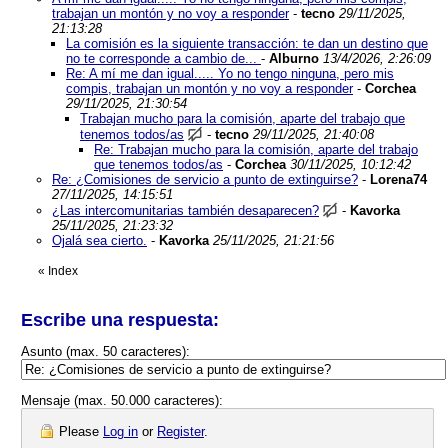
trabajan un montón y no voy a responder
-
tecno
29/11/2025,
21:13:28
La comisión es la siguiente transacción: te dan un destino que
no te corresponde a cambio de...
-
Alburno
13/4/2026, 2:26:09
Re: A mí me dan igual..... Yo no tengo ninguna, pero mis
compis, trabajan un montón y no voy a responder
-
Corchea
29/11/2025, 21:30:54
Trabajan mucho para la comisión, aparte del trabajo que
tenemos todos/as
-
tecno
29/11/2025, 21:40:08
Re: Trabajan mucho para la comisión, aparte del trabajo
que tenemos todos/as
-
Corchea
30/11/2025, 10:12:42
Re: ¿Comisiones de servicio a punto de extinguirse?
-
Lorena74
27/11/2025, 14:15:51
¿Las intercomunitarias también desaparecen?
-
Kavorka
25/11/2025, 21:23:32
Ojalá sea cierto.
-
Kavorka
25/11/2025, 21:21:56
«
Index
Escribe una respuesta:
Asunto (max. 50 caracteres):
Mensaje (max. 50.000 caracteres):
Please
Log in
or
Register
.