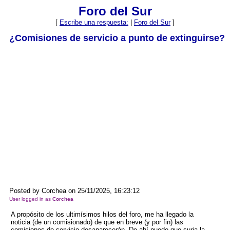
Foro del Sur
[
Escribe una respuesta:
|
Foro del Sur
]
¿Comisiones de servicio a punto de extinguirse?
Posted by Corchea on 25/11/2025, 16:23:12
User logged in as
Corchea
A propósito de los ultimísimos hilos del foro, me ha llegado la
noticia (de un comisionado) de que en breve (y por fin) las
comisiones de servicio desaparecerán. De ahí puede que surja la