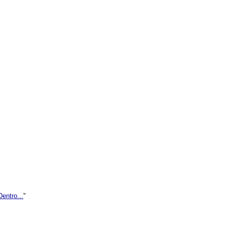
entro...
"