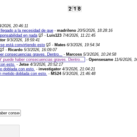
3/2026, 20:46:11
 llegado a la necesidad de que
-
madrileno
20/5/2026, 18:28:16
sponsabilidad en nada
-
Luis123
7/4/2026, 11:21:45
tor
9/3/2026, 18:59:41
se está convirtiendo esto
-
Mates
6/3/2026, 19:54:34
-
Ricardo
5/3/2026, 16:09:07
ber consecuencias graves. Dentro...
-
Marcoss
5/3/2026, 10:24:58
. Y puede haber consecuencias graves. Dentro...
-
Opensesame
11/6/2026, 1
con esto.
-
Jetse
4/3/2026, 20:52:17
do doblada con esto.
-
investigator
4/3/2026, 21:04:21
an metido doblada con esto.
-
MS24
5/3/2026, 21:46:48