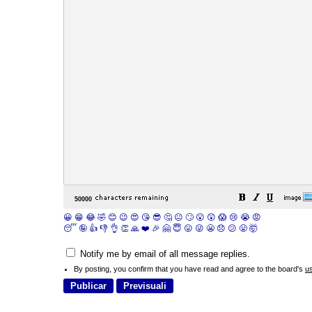
😀
😁
😂
🤣
😊
😉
😍
😘
😎
🤔
😐
🙄
😮
😲
😱
😢
😭
😡
😴
🤪
👍
👎
👌
👏
🙏
❤️
🎉
🤗
😇
😛
😜
😬
😞
😕
😤
🤯
Notify me by email of all message replies.
By posting, you confirm that you have read and agree to the board's
u