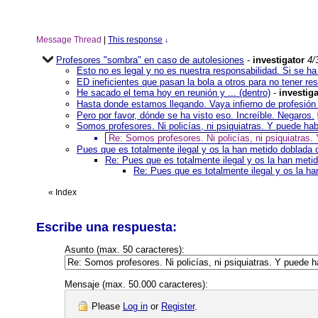
Message Thread
|
This response
↓
Profesores "sombra" en caso de autolesiones
-
investigator
4/
Esto no es legal y no es nuestra responsabilidad. Si se ha
ED ineficientes que pasan la bola a otros para no tener re
He sacado el tema hoy en reunión y ... (dentro)
-
investiga
Hasta donde estamos llegando. Vaya infierno de profesión 
Pero por favor, dónde se ha visto eso. Increíble. Negaros.
Somos profesores. Ni policías, ni psiquiatras. Y puede ha
Re: Somos profesores. Ni policías, ni psiquiatras
Pues que es totalmente ilegal y os la han metido doblada 
Re: Pues que es totalmente ilegal y os la han meti
Re: Pues que es totalmente ilegal y os la h
«
Index
Escribe una respuesta:
Asunto (max. 50 caracteres):
Mensaje (max. 50.000 caracteres):
Please
Log in
or
Register
.