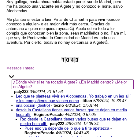
Soy gallega, hasta ahora había estado por el sur de Madrid, pero
me ha tocado una vacante en Algete y no conozco el norte, salvo
Alcobendas.
Me planteo si estaría bien Pinar de Chamartín para vivir -porque
conozco a alguien- o es mejor vivir más cerca. Gracias de
antemano a quien me quiera ayudar🤗. Apelo sobre todo a los
compis que conozcan bien la zona, sean madrileños o no. Para mí,
que soy de Pontevedra, la Comunidad de Madrid es toda una
aventura. Por cierto, todavía no hay cercanías a Algete🤔.
Message Thread
¿Dónde vivir si te ha tocado Algete? ¿En Madrid centro? ¿Mejor
en Algete?
-
paty222
3/8/2024, 21:51:58
Leo que te planteas vivir en Alcobendas. Yo trabajo en un ies allí
y los compañeros que vienen como
-
lilian
5/8/2024, 19:38:47
una opción (dentro)
-
tecno
4/8/2024, 17:01:44
desde la Castellana tienes varios buses que te dejan en media
hora allí
-
RegistroPesado
4/8/2024, 0:57:05
Re: desde la Castellana tienes varios buses que te dejan en
media hora allí
-
paty222
4/8/2024, 12:05:34
Pues eso ya depende de lo que a ti te apetezca
-
RegistroPesado
4/8/2024, 14:43:48