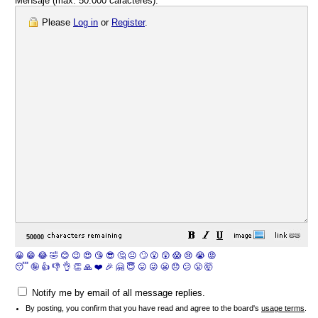
Mensaje (max. 50.000 caracteres):
Please
Log in
or
Register
.
😀
😁
😂
🤣
😊
😉
😍
😘
😎
🤔
😐
🙄
😮
😲
😱
😢
😭
😡
😴
🤪
👍
👎
👌
👏
🙏
❤️
🎉
🤗
😇
😛
😜
😬
😞
😕
😤
🤯
Notify me by email of all message replies.
By posting, you confirm that you have read and agree to the board's
usage terms
.