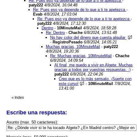
Re: Pues eso ya depende de lo que a ti te apetezca
-
paty222
4/8/2024, 16:04:48
Re: Pues eso ya depende de lo que a ti te apetezca
-
Evab
4/8/2024, 17:03:04
Re: Pues eso ya depende de lo que a ti te apetezca
-
paty222
4/8/2024, 17:12:30
Dentro
-
10MinuteMail
4/8/2024, 18:58:28
Re: Dentro
-
Chache
6/8/2024, 13:51:48
No hay color del dinero que cuesta alquilar
-
RegistroPesado
6/8/2024, 14:05:21
Muchas gracias, 10MinuteMail
-
paty222
4/8/2024, 19:20:36
Re: Muchas gracias, 10MinuteMail
-
Chache
6/8/2024, 14:09:54
Al final, me quedo a vivir en Algete. Muchas
gracias a todos por vuestras respuestas. :)
-
paty222
6/8/2024, 22:04:26
Creo que es lo más sensato. ¡Suerte con
este curso!
-
10MinuteMail
7/8/2024,
13:41:00
«
Index
Escribe una respuesta:
Asunto (max. 50 caracteres):