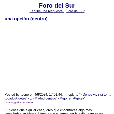
Foro del Sur
[
Escribe una respuesta:
|
Foro del Sur
]
una opción (dentro)
Posted by tecno on 4/8/2024, 17:01:44, in reply to "
¿Dónde vivir si te ha
tocado Algete? ¿En Madrid centro? ¿Mejor en Algete?
"
User logged in as
tecno
Si tienes que alquilar casa, creo que encontrarás algo más
económico en Algete. Verás a tus alumnos por la calle, pero como