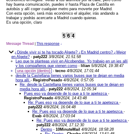
hay buena comunicación, puedes ir hasta Plaza de Castilla en
autobús y allí coger cualquier metro para moverte por Madrid.
Con esta opción, será más económico el alquiler, irás andando a
trabajar y podrás acercarte a Madrid cuando quieras.
Es una opción, claro
Message Thread
|
This response
↓
¿Dónde vivir si te ha tocado Algete? ¿En Madrid centro? ¿Mejor
en Algete?
-
paty222
3/8/2024, 21:51:58
Leo que te planteas vivir en Alcobendas. Yo trabajo en un ies allí
y los compañeros que vienen como
-
lilian
5/8/2024, 19:38:47
una opción (dentro)
-
tecno
4/8/2024, 17:01:44
desde la Castellana tienes varios buses que te dejan en media
hora allí
-
RegistroPesado
4/8/2024, 0:57:05
Re: desde la Castellana tienes varios buses que te dejan en
media hora allí
-
paty222
4/8/2024, 12:05:34
Pues eso ya depende de lo que a ti te apetezca
-
RegistroPesado
4/8/2024, 14:43:48
Re: Pues eso ya depende de lo que a ti te apetezca
-
paty222
4/8/2024, 16:04:48
Re: Pues eso ya depende de lo que a ti te apetezca
-
Evab
4/8/2024, 17:03:04
Re: Pues eso ya depende de lo que a ti te apetezca
-
paty222
4/8/2024, 17:12:30
Dentro
-
10MinuteMail
4/8/2024, 18:58:28
Re: Dentro
-
Chache
6/8/2024, 13:51:48