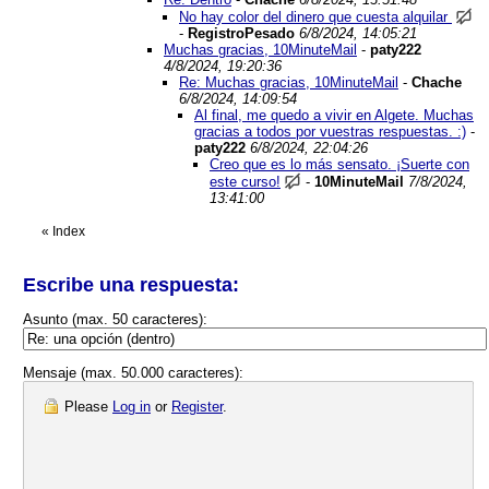
No hay color del dinero que cuesta alquilar
-
RegistroPesado
6/8/2024, 14:05:21
Muchas gracias, 10MinuteMail
-
paty222
4/8/2024, 19:20:36
Re: Muchas gracias, 10MinuteMail
-
Chache
6/8/2024, 14:09:54
Al final, me quedo a vivir en Algete. Muchas
gracias a todos por vuestras respuestas. :)
-
paty222
6/8/2024, 22:04:26
Creo que es lo más sensato. ¡Suerte con
este curso!
-
10MinuteMail
7/8/2024,
13:41:00
«
Index
Escribe una respuesta:
Asunto (max. 50 caracteres):
Mensaje (max. 50.000 caracteres):
Please
Log in
or
Register
.