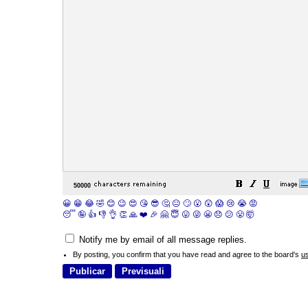
😀
😁
😂
🤣
😊
😉
😍
😘
😎
🤔
😐
🙄
😮
😲
😱
😢
😭
😡
😴
🤪
👍
👎
👌
👏
🙏
❤️
🎉
🤗
😇
😛
😜
😬
😞
😕
😤
🤯
Notify me by email of all message replies.
By posting, you confirm that you have read and agree to the board's
u