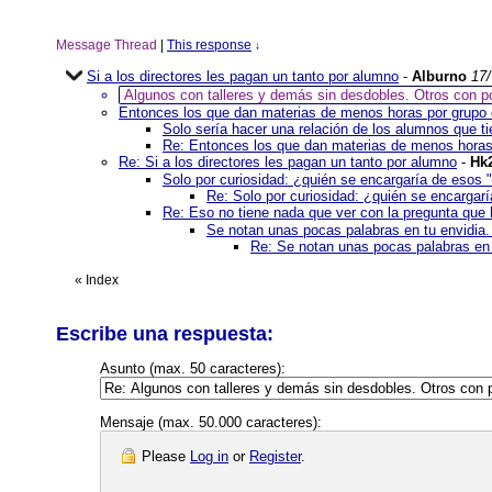
Message Thread
|
This response
↓
Si a los directores les pagan un tanto por alumno
-
Alburno
17/
Algunos con talleres y demás sin desdobles. Otros con p
Entonces los que dan materias de menos horas por grupo c
Solo sería hacer una relación de los alumnos que tie
Re: Entonces los que dan materias de menos horas 
Re: Si a los directores les pagan un tanto por alumno
-
Hk
Solo por curiosidad: ¿quién se encargaría de esos 
Re: Solo por curiosidad: ¿quién se encargar
Re: Eso no tiene nada que ver con la pregunta que
Se notan unas pocas palabras en tu envidia
Re: Se notan unas pocas palabras en 
«
Index
Escribe una respuesta:
Asunto (max. 50 caracteres):
Mensaje (max. 50.000 caracteres):
Please
Log in
or
Register
.