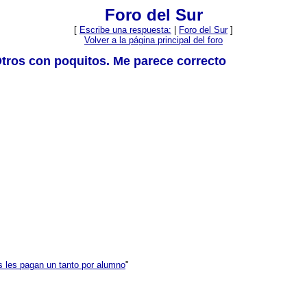
Foro del Sur
[
Escribe una respuesta:
|
Foro del Sur
]
Volver a la página principal del foro
Otros con poquitos. Me parece correcto
es les pagan un tanto por alumno
"