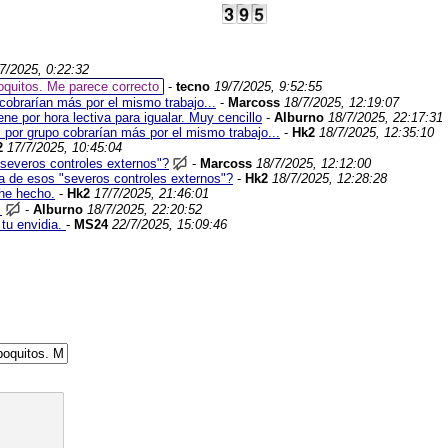
7/2025, 0:22:32
oquitos. Me parece correcto
-
tecno
19/7/2025, 9:52:55
obrarían más por el mismo trabajo...
-
Marcoss
18/7/2025, 12:19:07
ne por hora lectiva para igualar. Muy cencillo
-
Alburno
18/7/2025, 22:17:31
por grupo cobrarían más por el mismo trabajo...
-
Hk2
18/7/2025, 12:35:10
2
17/7/2025, 10:45:04
"severos controles externos"?
-
Marcoss
18/7/2025, 12:12:00
ía de esos "severos controles externos"?
-
Hk2
18/7/2025, 12:28:28
 he hecho.
-
Hk2
17/7/2025, 21:46:01
.
-
Alburno
18/7/2025, 22:20:52
tu envidia.
-
MS24
22/7/2025, 15:09:46