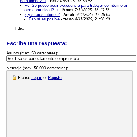
comunidad?++
-
bei
21/5/2025, 16:53:58
Re: Se puede pedir excedencia para trabajar de interino en
otra comunidad?++
-
Mates
7/11/2025, 16:10:56
¿ y si eres interino?
-
Ameli
6/11/2025, 17:36:59
Eso sí es posible
-
tecno
8/11/2025, 21:58:40
«
Index
Escribe una respuesta:
Asunto (max. 50 caracteres):
Mensaje (max. 50.000 caracteres):
Please
Log in
or
Register
.