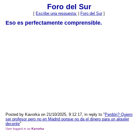
Foro del Sur
[
Escribe una respuesta:
|
Foro del Sur
]
Eso es perfectamente comprensible.
Posted by Kavorka on 21/10/2025, 9:12:17, in reply to "
Perdón? Quiero
ser profesor pero no en Madrid porque no da el dinero para un alquiler
decente
"
User logged in as
Kavorka