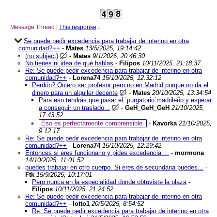
Message Thread
|
This response
↓
Se puede pedir excedencia para trabajar de interino en otra
comunidad?++
-
Mates
13/5/2025, 19:14:42
(no subject)
-
Mates
9/1/2026, 20:46:30
No tienes ni idea de qué hablas
-
Filipos
10/11/2025, 21:18:37
Re: Se puede pedir excedencia para trabajar de interino en otra
comunidad?++
-
Lorena74
15/10/2025, 12:32:12
Perdón? Quiero ser profesor pero no en Madrid porque no da el
dinero para un alquiler decente
-
Mates
20/10/2025, 13:34:54
Para eso tendrás que pasar el ´purgatorio´madrileño y esperar
a conseguir un traslado...
-
GeH_GeH_GeH
21/10/2025,
17:43:52
Eso es perfectamente comprensible.
-
Kavorka
21/10/2025,
9:12:17
Re: Se puede pedir excedencia para trabajar de interino en otra
comunidad?++
-
Lorena74
15/10/2025, 12:29:42
Entonces si eres funcionario y pides excedencia ...
-
mormona
14/10/2025, 11:01:52
puedes trabajar en otro cuerpo. Si eres de secundaria puedes...
-
Ftk
15/9/2025, 10:17:01
Pero nunca en la especialidad donde obtuviste la plaza
-
Filipos
10/11/2025, 21:24:52
Re: Se puede pedir excedencia para trabajar de interino en otra
comunidad?++
-
lotto1
20/5/2025, 8:54:52
Re: Se puede pedir excedencia para trabajar de interino en otra