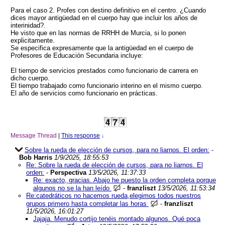
Para el caso 2. Profes con destino definitivo en el centro. ¿Cuando
dices mayor antigüedad en el cuerpo hay que incluir los años de
interinidad?.
He visto que en las normas de RRHH de Murcia, si lo ponen
explicitamente.
Se especifica expresamente que la antigüedad en el cuerpo de
Profesores de Educación Secundaria incluye:
El tiempo de servicios prestados como funcionario de carrera en
dicho cuerpo.
El tiempo trabajado como funcionario interino en el mismo cuerpo.
El año de servicios como funcionario en prácticas.
Message Thread
|
This response
↓
Sobre la rueda de elección de cursos, para no liarnos. El orden:
-
Bob Harris
1/9/2025, 18:55:53
Re: Sobre la rueda de elección de cursos, para no liarnos. El
orden:
-
Perspectiva
13/5/2026, 11:37:33
Re: exacto, gracias. Abajo he puesto la orden completa porque
algunos no se la han leído
-
franzliszt
13/5/2026, 11:53:34
Re:catedráticos no hacemos rueda,elegimos todos nuestros
grupos primero hasta completar las horas
-
franzliszt
11/5/2026, 16:01:27
Jajaja. Menudo cortijo tenéis montado algunos. Qué poca