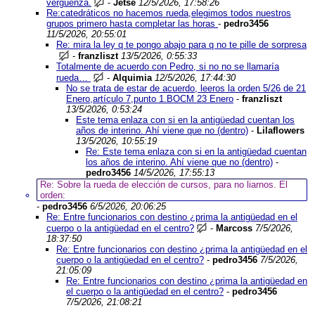
vergüenza.
-
Jetse
12/5/2026, 17:58:26
Re:catedráticos no hacemos rueda,elegimos todos nuestros
grupos primero hasta completar las horas
-
pedro3456
11/5/2026, 20:55:01
Re: mira la ley q te pongo abajo para q no te pille de sorpresa
-
franzliszt
13/5/2026, 0:55:33
Totalmente de acuerdo con Pedro, si no no se llamaría
rueda…
-
Alquimia
12/5/2026, 17:44:30
No se trata de estar de acuerdo, leeros la orden 5/26 de 21
Enero,artículo 7,punto 1.BOCM 23 Enero
-
franzliszt
13/5/2026, 0:53:24
Este tema enlaza con si en la antigüedad cuentan los
años de interino. Ahí viene que no (dentro)
-
Lilaflowers
13/5/2026, 10:55:19
Re: Este tema enlaza con si en la antigüedad cuentan
los años de interino. Ahí viene que no (dentro)
-
pedro3456
14/5/2026, 17:55:13
Re: Sobre la rueda de elección de cursos, para no liarnos. El
orden:
-
pedro3456
6/5/2026, 20:06:25
Re: Entre funcionarios con destino ¿prima la antigüedad en el
cuerpo o la antigüedad en el centro?
-
Marcoss
7/5/2026,
18:37:50
Re: Entre funcionarios con destino ¿prima la antigüedad en el
cuerpo o la antigüedad en el centro?
-
pedro3456
7/5/2026,
21:05:09
Re: Entre funcionarios con destino ¿prima la antigüedad en
el cuerpo o la antigüedad en el centro?
-
pedro3456
7/5/2026, 21:08:21