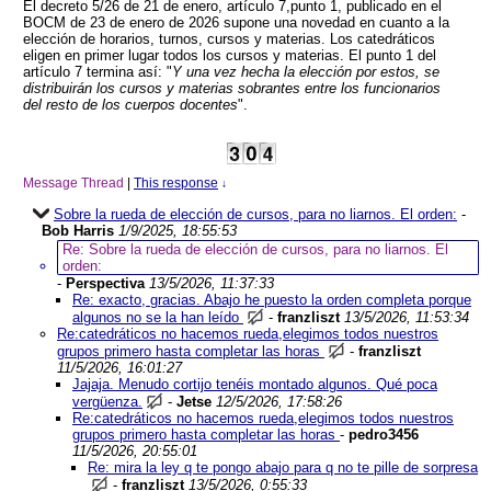
El decreto 5/26 de 21 de enero, artículo 7,punto 1, publicado en el
BOCM de 23 de enero de 2026 supone una novedad en cuanto a la
elección de horarios, turnos, cursos y materias. Los catedráticos
eligen en primer lugar todos los cursos y materias. El punto 1 del
artículo 7 termina así: "
Y una vez hecha la elección por estos, se
distribuirán los cursos y materias sobrantes entre los funcionarios
del resto de los cuerpos docentes
".
Message Thread
|
This response
↓
Sobre la rueda de elección de cursos, para no liarnos. El orden:
-
Bob Harris
1/9/2025, 18:55:53
Re: Sobre la rueda de elección de cursos, para no liarnos. El
orden:
-
Perspectiva
13/5/2026, 11:37:33
Re: exacto, gracias. Abajo he puesto la orden completa porque
algunos no se la han leído
-
franzliszt
13/5/2026, 11:53:34
Re:catedráticos no hacemos rueda,elegimos todos nuestros
grupos primero hasta completar las horas
-
franzliszt
11/5/2026, 16:01:27
Jajaja. Menudo cortijo tenéis montado algunos. Qué poca
vergüenza.
-
Jetse
12/5/2026, 17:58:26
Re:catedráticos no hacemos rueda,elegimos todos nuestros
grupos primero hasta completar las horas
-
pedro3456
11/5/2026, 20:55:01
Re: mira la ley q te pongo abajo para q no te pille de sorpresa
-
franzliszt
13/5/2026, 0:55:33