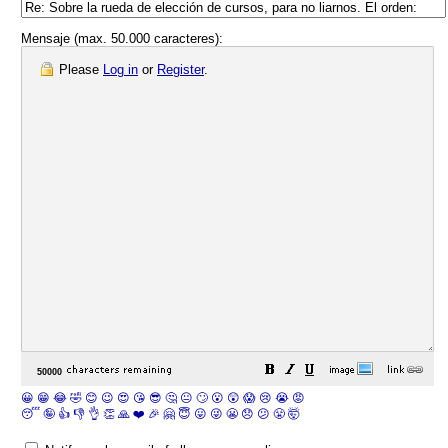
Mensaje (max. 50.000 caracteres):
Please
Log in
or
Register
.
😀
😁
😂
🤣
😊
😉
😍
😘
😎
🤔
😐
🙄
😮
😲
😱
😢
😭
😡
😴
🤪
👍
👎
👌
👏
🙏
❤️
🎉
🤗
😇
😛
😜
😬
😞
😕
😤
🤯