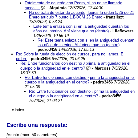
Totalmente de acuerdo con Pedro, si no no se llamaría
rueda…
-
Alquimia
12/5/2026, 17:44:30
No se trata de estar de acuerdo, leeros la orden 5/26 de 21
Enero,artículo 7,punto 1.BOCM 23 Enero
-
franzliszt
13/5/2026, 0:53:24
Este tema enlaza con si en la antigüedad cuentan los
años de interino. Ahí viene que no (dentro)
-
Lilaflowers
13/5/2026, 10:55:19
Re: Este tema enlaza con si en la antigüedad cuentan
los años de interino. Ahí viene que no (dentro)
-
pedro3456
14/5/2026, 17:55:13
Re: Sobre la rueda de elección de cursos, para no liarnos. El
orden:
-
pedro3456
6/5/2026, 20:06:25
Re: Entre funcionarios con destino ¿prima la antigüedad en el
cuerpo o la antigüedad en el centro?
-
Marcoss
7/5/2026,
18:37:50
Re: Entre funcionarios con destino ¿prima la antigüedad en el
cuerpo o la antigüedad en el centro?
-
pedro3456
7/5/2026,
21:05:09
Re: Entre funcionarios con destino ¿prima la antigüedad en
el cuerpo o la antigüedad en el centro?
-
pedro3456
7/5/2026, 21:08:21
«
Index
Escribe una respuesta:
Asunto (max. 50 caracteres):