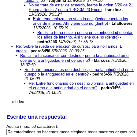
rueda…
-
Alquimia
12/5/2026, 17:44:30
No se trata de estar de acuerdo, leeros la orden 5/26 de 21
Enero,artículo 7,punto 1.BOCM 23 Enero
-
franzliszt
13/5/2026, 0:53:24
Este tema enlaza con si en la antigüedad cuentan los
años de interino. Ahí viene que no (dentro)
-
Lilaflowers
13/5/2026, 10:55:19
Re: Este tema enlaza con si en la antigüedad cuentan
los años de interino. Ahí viene que no (dentro)
-
pedro3456
14/5/2026, 17:55:13
Re: Sobre la rueda de elección de cursos, para no liarnos. El
orden:
-
pedro3456
6/5/2026, 20:06:25
Re: Entre funcionarios con destino ¿prima la antigüedad en el
cuerpo o la antigüedad en el centro?
-
Marcoss
7/5/2026,
18:37:50
Re: Entre funcionarios con destino ¿prima la antigüedad en el
cuerpo o la antigüedad en el centro?
-
pedro3456
7/5/2026,
21:05:09
Re: Entre funcionarios con destino ¿prima la antigüedad en
el cuerpo o la antigüedad en el centro?
-
pedro3456
7/5/2026, 21:08:21
«
Index
Escribe una respuesta:
Asunto (max. 50 caracteres):