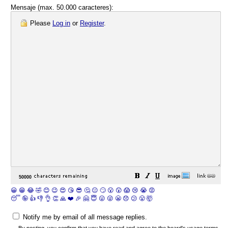
Mensaje (max. 50.000 caracteres):
Please
Log in
or
Register
.
😀
😁
😂
🤣
😊
😉
😍
😘
😎
🤔
😐
🙄
😮
😲
😱
😢
😭
😡
😴
🤪
👍
👎
👌
👏
🙏
❤️
🎉
🤗
😇
😛
😜
😬
😞
😕
😤
🤯
Notify me by email of all message replies.