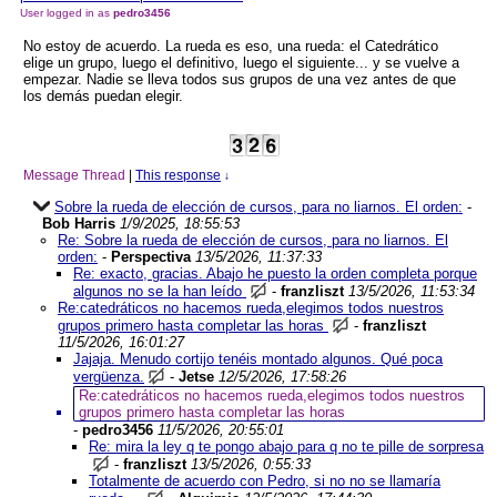
User logged in as
pedro3456
No estoy de acuerdo. La rueda es eso, una rueda: el Catedrático
elige un grupo, luego el definitivo, luego el siguiente... y se vuelve a
empezar. Nadie se lleva todos sus grupos de una vez antes de que
los demás puedan elegir.
Message Thread
|
This response
↓
Sobre la rueda de elección de cursos, para no liarnos. El orden:
-
Bob Harris
1/9/2025, 18:55:53
Re: Sobre la rueda de elección de cursos, para no liarnos. El
orden:
-
Perspectiva
13/5/2026, 11:37:33
Re: exacto, gracias. Abajo he puesto la orden completa porque
algunos no se la han leído
-
franzliszt
13/5/2026, 11:53:34
Re:catedráticos no hacemos rueda,elegimos todos nuestros
grupos primero hasta completar las horas
-
franzliszt
11/5/2026, 16:01:27
Jajaja. Menudo cortijo tenéis montado algunos. Qué poca
vergüenza.
-
Jetse
12/5/2026, 17:58:26
Re:catedráticos no hacemos rueda,elegimos todos nuestros
grupos primero hasta completar las horas
-
pedro3456
11/5/2026, 20:55:01
Re: mira la ley q te pongo abajo para q no te pille de sorpresa
-
franzliszt
13/5/2026, 0:55:33
Totalmente de acuerdo con Pedro, si no no se llamaría