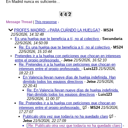
En Madrid nunca es suficiente…
Message Thread
|
This response
↓
PROFES MADRID: ¿PARA CUÁNDO LA HUELGA?
-
MS24
21/5/2026, 14:32:48
Es una huelga que te beneficia a tí, no al colectivo
-
Secundaria
22/5/2026, 14:50:09
Re: Es una huelga que te beneficia a tí, no al colectivo
-
MS24
22/5/2026, 15:10:44
Pretendes ir a la huelga con peticiones que chocan en intereses
entre el propio profesorado.
-
Jetse
21/5/2026, 16:52:10
Re: Pretendes ir a la huelga con peticiones que chocan en
intereses entre el propio profesorado.
-
Luis123
21/5/2026,
18:22:13
En Valencia llevan nueve días de huelga indefinida. Han
dimitido todos los equipos directivos
-
Jetse
21/5/2026,
22:20:41
Re: En Valencia llevan nueve días de huelga indefinida.
Han dimitido todos los equipos directivos
-
Luis123
22/5/2026, 11:00:37
Re: Pretendes ir a la huelga con peticiones que chocan en
intereses entre el propio profesorado.
-
MS24
21/5/2026,
17:27:07
Publícalo otra vez que todavía no ha quedado claro
-
Jetse
21/5/2026, 22:17:09
Re: Publícalo otra vez que todavía no ha quedado claro
-