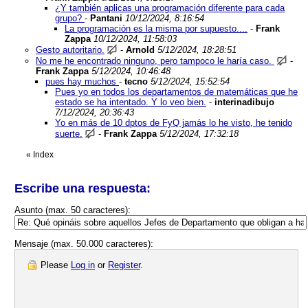
¿Y también aplicas una programación diferente para cada
grupo?
-
Pantani
10/12/2024, 8:16:54
La programación es la misma por supuesto....
-
Frank
Zappa
10/12/2024, 11:58:03
Gesto autoritario.
-
Arnold
5/12/2024, 18:28:51
No me he encontrado ninguno, pero tampoco le haría caso.
-
Frank Zappa
5/12/2024, 10:46:48
pues hay muchos
-
tecno
5/12/2024, 15:52:54
Pues yo en todos los departamentos de matemáticas que he
estado se ha intentado. Y lo veo bien.
-
interinadibujo
7/12/2024, 20:36:43
Yo en más de 10 dptos de FyQ jamás lo he visto, he tenido
suerte.
-
Frank Zappa
5/12/2024, 17:32:18
«
Index
Escribe una respuesta:
Asunto (max. 50 caracteres):
Mensaje (max. 50.000 caracteres):
Please
Log in
or
Register
.