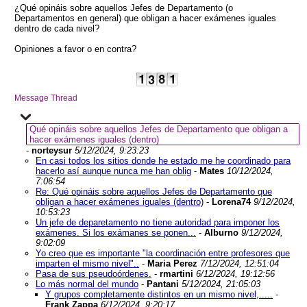
¿Qué opináis sobre aquellos Jefes de Departamento (o
Departamentos en general) que obligan a hacer exámenes iguales
dentro de cada nivel?
Opiniones a favor o en contra?
Message Thread
Qué opináis sobre aquellos Jefes de Departamento que obligan a
hacer exámenes iguales (dentro)
-
norteysur
5/12/2024, 9:23:23
En casi todos los sitios donde he estado me he coordinado para
hacerlo así aunque nunca me han oblig
-
Mates
10/12/2024,
7:06:54
Re: Qué opináis sobre aquellos Jefes de Departamento que
obligan a hacer exámenes iguales (dentro)
-
Lorena74
9/12/2024,
10:53:23
Un jefe de deparetamento no tiene autoridad para imponer los
exámenes. Si los exámanes se ponen...
-
Alburno
9/12/2024,
9:02:09
Yo creo que es importante "la coordinación entre profesores que
imparten el mismo nivel"..
-
Maria Perez
7/12/2024, 12:51:04
Pasa de sus pseudoórdenes.
-
rmartini
6/12/2024, 19:12:56
Lo más normal del mundo
-
Pantani
5/12/2024, 21:05:03
Y grupos completamente distintos en un mismo nivel,.....
-
Frank Zappa
6/12/2024, 9:20:17