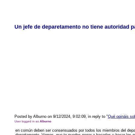
Un jefe de deparetamento no tiene autoridad 
Posted by Alburno on 9/12/2024, 9:02:09, in reply to "
Qué opináis so
User logged in as
Alburno
en común deben ser consensuados por todos los miembros del depa
departamento. Vamos, que te puedes negar a hacerlos y hacer los qu