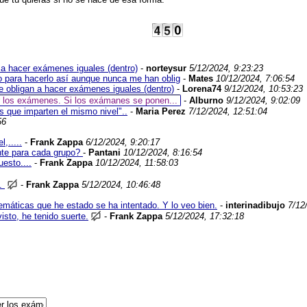
 a hacer exámenes iguales (dentro)
-
norteysur
5/12/2024, 9:23:23
o para hacerlo así aunque nunca me han oblig
-
Mates
10/12/2024, 7:06:54
 obligan a hacer exámenes iguales (dentro)
-
Lorena74
9/12/2024, 10:53:23
r los exámenes. Si los exámanes se ponen...
-
Alburno
9/12/2024, 9:02:09
s que imparten el mismo nivel"..
-
Maria Perez
7/12/2024, 12:51:04
56
,.....
-
Frank Zappa
6/12/2024, 9:20:17
nte para cada grupo?
-
Pantani
10/12/2024, 8:16:54
esto....
-
Frank Zappa
10/12/2024, 11:58:03
o.
-
Frank Zappa
5/12/2024, 10:46:48
máticas que he estado se ha intentado. Y lo veo bien.
-
interinadibujo
7/12
sto, he tenido suerte.
-
Frank Zappa
5/12/2024, 17:32:18