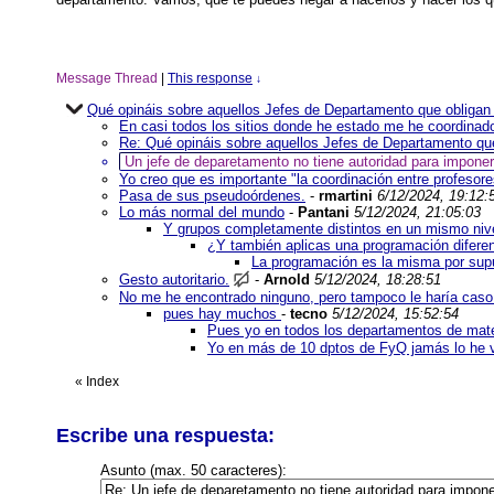
Message Thread
|
This response
↓
Qué opináis sobre aquellos Jefes de Departamento que obligan
En casi todos los sitios donde he estado me he coordinad
Re: Qué opináis sobre aquellos Jefes de Departamento que
Un jefe de deparetamento no tiene autoridad para impone
Yo creo que es importante "la coordinación entre profesore
Pasa de sus pseudoórdenes.
-
rmartini
6/12/2024, 19:12:
Lo más normal del mundo
-
Pantani
5/12/2024, 21:05:03
Y grupos completamente distintos en un mismo nivel
¿Y también aplicas una programación difere
La programación es la misma por supu
Gesto autoritario.
-
Arnold
5/12/2024, 18:28:51
No me he encontrado ninguno, pero tampoco le haría cas
pues hay muchos
-
tecno
5/12/2024, 15:52:54
Pues yo en todos los departamentos de mate
Yo en más de 10 dptos de FyQ jamás lo he vi
«
Index
Escribe una respuesta:
Asunto (max. 50 caracteres):