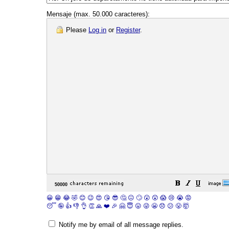
Mensaje (max. 50.000 caracteres):
Please
Log in
or
Register
.
😀
😁
😂
🤣
😊
😉
😍
😘
😎
🤔
😐
🙄
😮
😲
😱
😢
😭
😡
😴
🤪
👍
👎
👌
👏
🙏
❤️
🎉
🤗
😇
😛
😜
😬
😞
😕
😤
🤯
Notify me by email of all message replies.