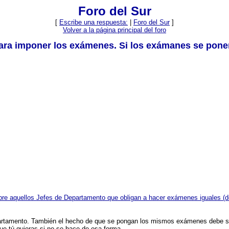
Foro del Sur
[
Escribe una respuesta:
|
Foro del Sur
]
Volver a la página principal del foro
para imponer los exámenes. Si los exámanes se ponen
bre aquellos Jefes de Departamento que obligan a hacer exámenes iguales (d
rtamento. También el hecho de que se pongan los mismos exámenes debe se
e tú quieras si no se hace de esa forma.