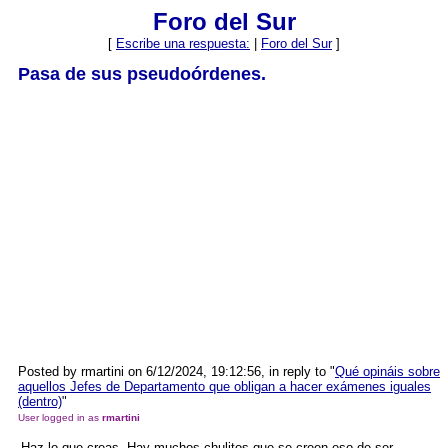
Foro del Sur
[
Escribe una respuesta:
|
Foro del Sur
]
Pasa de sus pseudoórdenes.
Posted by rmartini on 6/12/2024, 19:12:56, in reply to "
Qué opináis sobre
aquellos Jefes de Departamento que obligan a hacer exámenes iguales
(dentro)
"
User logged in as
rmartini
Haz lo que creas. Hay muchos chulitos que se creen eso de ser