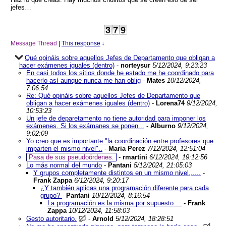
jefes…
Message Thread
|
This response
↓
Qué opináis sobre aquellos Jefes de Departamento que obligan a
hacer exámenes iguales (dentro)
-
norteysur
5/12/2024, 9:23:23
En casi todos los sitios donde he estado me he coordinado para
hacerlo así aunque nunca me han oblig
-
Mates
10/12/2024,
7:06:54
Re: Qué opináis sobre aquellos Jefes de Departamento que
obligan a hacer exámenes iguales (dentro)
-
Lorena74
9/12/2024,
10:53:23
Un jefe de deparetamento no tiene autoridad para imponer los
exámenes. Si los exámanes se ponen...
-
Alburno
9/12/2024,
9:02:09
Yo creo que es importante "la coordinación entre profesores que
imparten el mismo nivel"..
-
Maria Perez
7/12/2024, 12:51:04
Pasa de sus pseudoórdenes.
-
rmartini
6/12/2024, 19:12:56
Lo más normal del mundo
-
Pantani
5/12/2024, 21:05:03
Y grupos completamente distintos en un mismo nivel,.....
-
Frank Zappa
6/12/2024, 9:20:17
¿Y también aplicas una programación diferente para cada
grupo?
-
Pantani
10/12/2024, 8:16:54
La programación es la misma por supuesto....
-
Frank
Zappa
10/12/2024, 11:58:03
Gesto autoritario.
-
Arnold
5/12/2024, 18:28:51