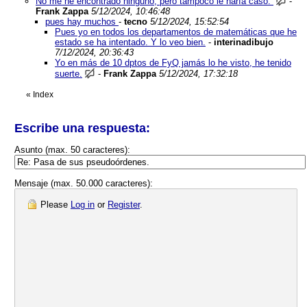
No me he encontrado ninguno, pero tampoco le haría caso.
-
Frank Zappa
5/12/2024, 10:46:48
pues hay muchos
-
tecno
5/12/2024, 15:52:54
Pues yo en todos los departamentos de matemáticas que he
estado se ha intentado. Y lo veo bien.
-
interinadibujo
7/12/2024, 20:36:43
Yo en más de 10 dptos de FyQ jamás lo he visto, he tenido
suerte.
-
Frank Zappa
5/12/2024, 17:32:18
«
Index
Escribe una respuesta:
Asunto (max. 50 caracteres):
Mensaje (max. 50.000 caracteres):
Please
Log in
or
Register
.