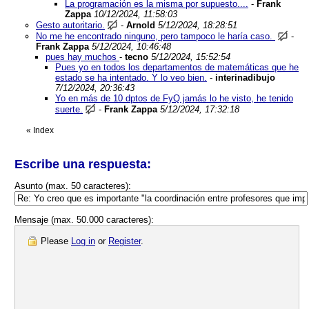
La programación es la misma por supuesto....
-
Frank
Zappa
10/12/2024, 11:58:03
Gesto autoritario.
-
Arnold
5/12/2024, 18:28:51
No me he encontrado ninguno, pero tampoco le haría caso.
-
Frank Zappa
5/12/2024, 10:46:48
pues hay muchos
-
tecno
5/12/2024, 15:52:54
Pues yo en todos los departamentos de matemáticas que he
estado se ha intentado. Y lo veo bien.
-
interinadibujo
7/12/2024, 20:36:43
Yo en más de 10 dptos de FyQ jamás lo he visto, he tenido
suerte.
-
Frank Zappa
5/12/2024, 17:32:18
«
Index
Escribe una respuesta:
Asunto (max. 50 caracteres):
Mensaje (max. 50.000 caracteres):
Please
Log in
or
Register
.