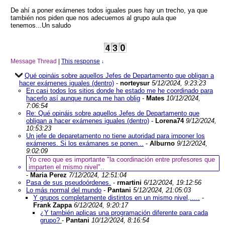
De ahí a poner exámenes todos iguales pues hay un trecho, ya que
también nos piden que nos adecuemos al grupo aula que
tenemos...Un saludo
Message Thread
|
This response
↓
Qué opináis sobre aquellos Jefes de Departamento que obligan a
hacer exámenes iguales (dentro)
-
norteysur
5/12/2024, 9:23:23
En casi todos los sitios donde he estado me he coordinado para
hacerlo así aunque nunca me han oblig
-
Mates
10/12/2024,
7:06:54
Re: Qué opináis sobre aquellos Jefes de Departamento que
obligan a hacer exámenes iguales (dentro)
-
Lorena74
9/12/2024,
10:53:23
Un jefe de deparetamento no tiene autoridad para imponer los
exámenes. Si los exámanes se ponen...
-
Alburno
9/12/2024,
9:02:09
Yo creo que es importante "la coordinación entre profesores que
imparten el mismo nivel"..
-
Maria Perez
7/12/2024, 12:51:04
Pasa de sus pseudoórdenes.
-
rmartini
6/12/2024, 19:12:56
Lo más normal del mundo
-
Pantani
5/12/2024, 21:05:03
Y grupos completamente distintos en un mismo nivel,.....
-
Frank Zappa
6/12/2024, 9:20:17
¿Y también aplicas una programación diferente para cada
grupo?
-
Pantani
10/12/2024, 8:16:54