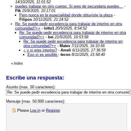
14/10/2025, 11:01:52
puedes trabajar en otro cuerpo. Si eres de secundaria puedes...
-
Ftk
15/9/2025, 10:17:01
Pero nunca en la especialidad donde obtuviste la plaza
-
Filipos
10/11/2025, 21:24:52
Re: Se puede pedir excedencia para trabajar de interino en otra
comunidad?++
-
lotto1
20/5/2025, 8:54:52
Re: Se puede pedir excedencia para trabajar de interino en otra
comunidad?++
-
bei
21/5/2025, 16:53:58
Re: Se puede pedir excedencia para trabajar de interino en
otra comunidad?++
-
Mates
7/11/2025, 16:10:56
¿ y si eres interino?
-
Ameli
6/11/2025, 17:36:59
Eso sí es posible
-
tecno
8/11/2025, 21:58:40
«
Index
Escribe una respuesta:
Asunto (max. 50 caracteres):
Mensaje (max. 50.000 caracteres):
Please
Log in
or
Register
.