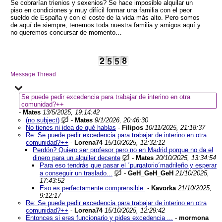
Se cobrarían trienios y sexenios? Se hace imposible alquilar un
piso en condiciones y muy difícil formar una familia con el peor
sueldo de España y con el coste de la vida más alto. Pero somos
de aquí de siempre, tenemos toda nuestra familia y amigos aquí y
no queremos concursar de momento…
Message Thread
Se puede pedir excedencia para trabajar de interino en otra
comunidad?++
-
Mates
13/5/2025, 19:14:42
(no subject)
-
Mates
9/1/2026, 20:46:30
No tienes ni idea de qué hablas
-
Filipos
10/11/2025, 21:18:37
Re: Se puede pedir excedencia para trabajar de interino en otra
comunidad?++
-
Lorena74
15/10/2025, 12:32:12
Perdón? Quiero ser profesor pero no en Madrid porque no da el
dinero para un alquiler decente
-
Mates
20/10/2025, 13:34:54
Para eso tendrás que pasar el ´purgatorio´madrileño y esperar
a conseguir un traslado...
-
GeH_GeH_GeH
21/10/2025,
17:43:52
Eso es perfectamente comprensible.
-
Kavorka
21/10/2025,
9:12:17
Re: Se puede pedir excedencia para trabajar de interino en otra
comunidad?++
-
Lorena74
15/10/2025, 12:29:42
Entonces si eres funcionario y pides excedencia ...
-
mormona